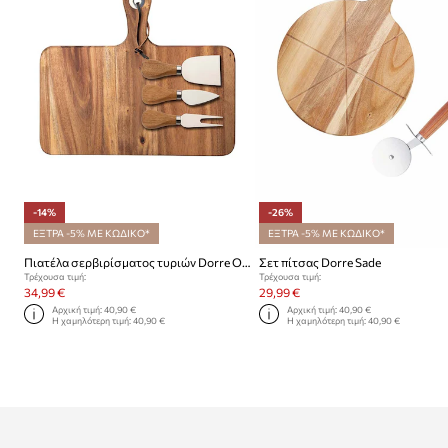
-14%
-26%
ΕΞΤΡΑ -5% ΜΕ ΚΩΔΙΚΟ*
ΕΞΤΡΑ -5% ΜΕ ΚΩΔΙΚΟ*
Πιατέλα σερβιρίσματος τυριών Dorre Oline 4-pack
Σετ πίτσας Dorre Sade
Τρέχουσα τιμή:
Τρέχουσα τιμή:
34,99 €
29,99 €
Αρχική τιμή:
40,90 €
Αρχική τιμή:
40,90 €
Η χαμηλότερη τιμή:
40,90 €
Η χαμηλότερη τιμή:
40,90 €