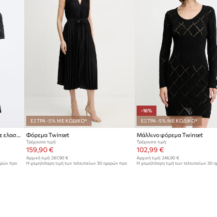
-16%
ΕΞΤΡΑ -5% ΜΕ ΚΩΔΙΚΟ*
ΕΞΤΡΑ -5% ΜΕ ΚΩΔΙΚΟ*
Twinset Καλοκαιρινό βαμβάκι με ελαστάν
Φόρεμα Twinset
Μάλλινο φόρεμα Twinset
Τρέχουσα τιμή:
Τρέχουσα τιμή:
159,90 €
102,99 €
Αρχική τιμή:
267,90 €
Αρχική τιμή:
246,90 €
ερών προ
Η χαμηλότερη τιμή των τελευταίων 30 ημερών προ
Η χαμηλότερη τιμή των τελευταίων 30 
έκπτωσης:
169,90 €
έκπτωσης:
123,00 €