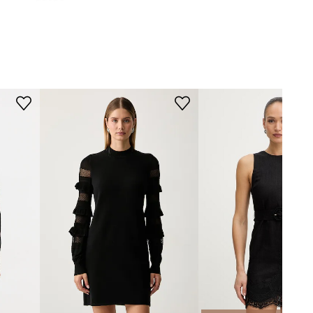
Γραμμή
:
κλος
Twinset
ΔΙΑΣΤΑΣΕΙΣ
Το μοντέλο έχει ύψος 177 εκ. και
φοράει μέγεθος 36
Τα μεγέθη που εμφανίζονται στο
κατάστημα έχουν μετατραπεί σύμφωνα
με το τυπικό ευρωπαϊκό μεγεθολόγιο. Η
ετικέτα του προϊόντος που παραδόθηκε
φέρει την αρχική σήμανση του
κατασκευαστή.
Πίνακας μεγέθους