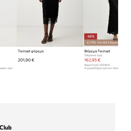
-50%
ΕΞΤΡΑ -5% ΜΕ ΚΩΔΙΚΟ*
Twinset φόρεμα
Φόρεμα Twinset
Τρέχουσα τιμή:
201,90 €
162,95 €
Αρχική τιμή:
325,90 €
ημερών προ
Η χαμηλότερη τιμή των τελευταίων 30
έκπτωσης:
325,90 €
Club