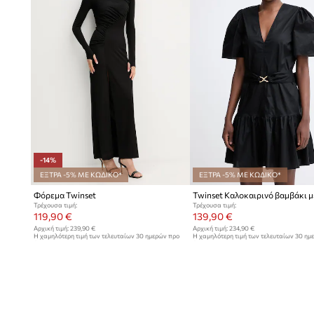
-14%
ΕΞΤΡΑ -5% ΜΕ ΚΩΔΙΚΟ*
ΕΞΤΡΑ -5% ΜΕ ΚΩΔΙΚΟ*
Φόρεμα Twinset
Τρέχουσα τιμή:
Τρέχουσα τιμή:
119,90 €
139,90 €
Αρχική τιμή:
239,90 €
Αρχική τιμή:
234,90 €
Η χαμηλότερη τιμή των τελευταίων 30 ημερών προ
Η χαμηλότερη τιμή των τελευταίων 30 ημ
έκπτωσης:
139,90 €
έκπτωσης:
149,90 €