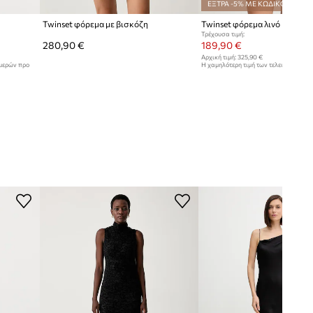
ΕΞΤΡΑ -5% ΜΕ ΚΩΔΙΚΟ*
Twinset φόρεμα με βισκόζη
Twinset φόρεμα λινό
Τρέχουσα τιμή:
280,90 €
189,90 €
Αρχική τιμή:
325,90 €
ημερών προ
Η χαμηλότερη τιμή των τελευταίων 30
έκπτωσης:
199,90 €