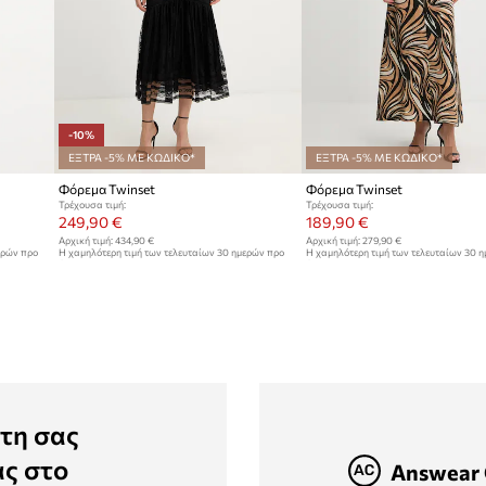
-10%
ΕΞΤΡΑ -5% ΜΕ ΚΩΔΙΚΟ*
ΕΞΤΡΑ -5% ΜΕ ΚΩΔΙΚΟ*
Φόρεμα Twinset
Φόρεμα Twinset
Τρέχουσα τιμή:
Τρέχουσα τιμή:
249,90 €
189,90 €
Αρχική τιμή:
434,90 €
Αρχική τιμή:
279,90 €
ερών προ
Η χαμηλότερη τιμή των τελευταίων 30 ημερών προ
Η χαμηλότερη τιμή των τελευταίων 30 
έκπτωσης:
279,90 €
έκπτωσης:
199,90 €
τη σας
ας στο
Answear 