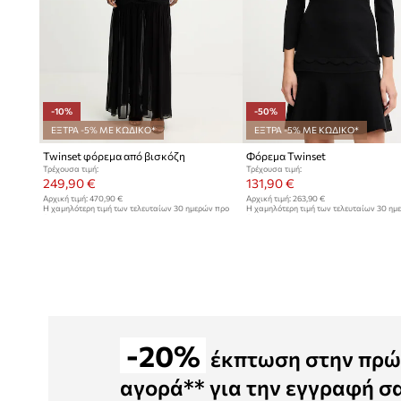
-10%
-50%
ΕΞΤΡΑ -5% ΜΕ ΚΩΔΙΚΟ*
ΕΞΤΡΑ -5% ΜΕ ΚΩΔΙΚΟ*
Twinset φόρεμα από βισκόζη
Φόρεμα Twinset
Τρέχουσα τιμή:
Τρέχουσα τιμή:
249,90 €
131,90 €
Αρχική τιμή:
470,90 €
Αρχική τιμή:
263,90 €
Η χαμηλότερη τιμή των τελευταίων 30 ημερών προ
Η χαμηλότερη τιμή των τελευταίων 30 ημ
έκπτωσης:
279,90 €
έκπτωσης:
263,90 €
-20%
έκπτωση στην πρώ
αγορά** για την εγγραφή σ