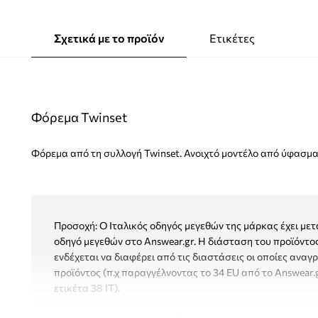
Σχετικά με το προϊόν
Ετικέτες
Φόρεμα Twinset
Φόρεμα από τη συλλογή Twinset. Ανοιχτό μοντέλο από ύφασμα 
Προσοχή: Ο Ιταλικός οδηγός μεγεθών της μάρκας έχει με
οδηγό μεγεθών στο Answear.gr. H διάσταση του προϊόντο
ενδέχεται να διαφέρει από τις διαστάσεις οι οποίες αναγ
προϊόντος (π.χ παραγγέλνοντας το 34 EU από το Answear.
ετικέτα 38 ΙΤ).