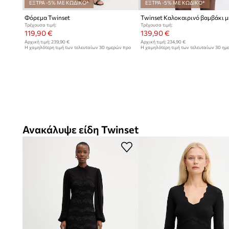
ΕΞΤΡΑ -5% ΜΕ ΚΩΔΙΚΟ*
ΕΞΤΡΑ -5% ΜΕ ΚΩΔΙΚΟ*
Φόρεμα Twinset
Τρέχουσα τιμή:
Τρέχουσα τιμή:
119,90 €
139,90 €
Αρχική τιμή:
239,90 €
Αρχική τιμή:
234,90 €
Η χαμηλότερη τιμή των τελευταίων 30 ημερών προ
Η χαμηλότερη τιμή των τελευταίων 30 ημ
έκπτωσης:
139,90 €
έκπτωσης:
149,90 €
Ανακάλυψε είδη Twinset