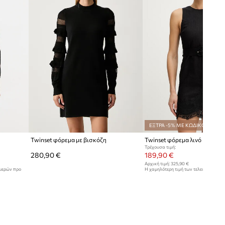
ΕΞΤΡΑ -5% ΜΕ ΚΩΔΙΚΟ*
Twinset φόρεμα με βισκόζη
Twinset φόρεμα λινό
Τρέχουσα τιμή:
280,90 €
189,90 €
Αρχική τιμή:
325,90 €
ημερών προ
Η χαμηλότερη τιμή των τελευταίων 30
έκπτωσης:
199,90 €