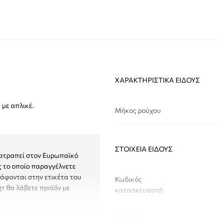
ΧΑΡΑΚΤΗΡΙΣΤΙΚΆ ΕΊΔΟΥΣ
με απλικέ.
Μήκος ρούχου
ΣΤΟΙΧΕΊΑ ΕΊΔΟΥΣ
τατραπεί στον Ευρωπαϊκό
ς το οποίο παραγγέλνετε
ράφονται στην ετικέτα του
Κωδικός
gr θα λάβετε προϊόν με
κατασκευαστή
Χρώμα