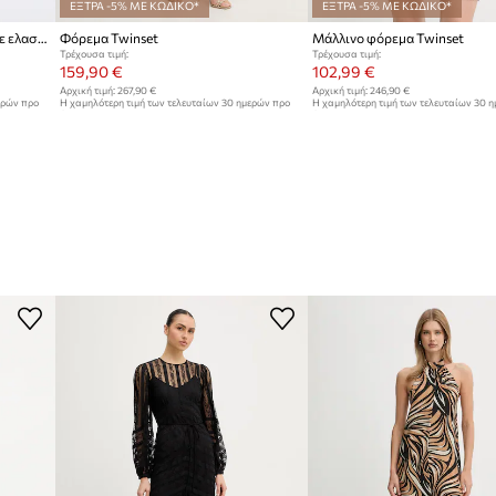
ΕΞΤΡΑ -5% ΜΕ ΚΩΔΙΚΟ*
ΕΞΤΡΑ -5% ΜΕ ΚΩΔΙΚΟ*
Twinset Καλοκαιρινό βαμβάκι με ελαστάν
Φόρεμα Twinset
Μάλλινο φόρεμα Twinset
Τρέχουσα τιμή:
Τρέχουσα τιμή:
159,90 €
102,99 €
Αρχική τιμή:
267,90 €
Αρχική τιμή:
246,90 €
ερών προ
Η χαμηλότερη τιμή των τελευταίων 30 ημερών προ
Η χαμηλότερη τιμή των τελευταίων 30 
έκπτωσης:
169,90 €
έκπτωσης:
123,00 €