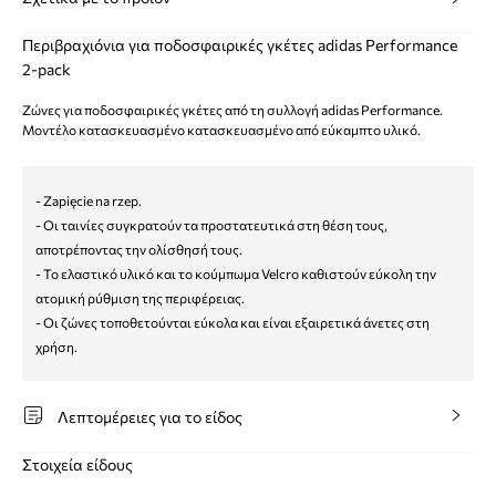
Περιβραχιόνια για ποδοσφαιρικές γκέτες adidas Performance
2-pack
Ζώνες για ποδοσφαιρικές γκέτες από τη συλλογή adidas Performance.
Μοντέλο κατασκευασμένο κατασκευασμένο από εύκαμπτο υλικό.
- Zapięcie na rzep.
- Οι ταινίες συγκρατούν τα προστατευτικά στη θέση τους,
αποτρέποντας την ολίσθησή τους.
- Το ελαστικό υλικό και το κούμπωμα Velcro καθιστούν εύκολη την
ατομική ρύθμιση της περιφέρειας.
- Οι ζώνες τοποθετούνται εύκολα και είναι εξαιρετικά άνετες στη
χρήση.
Λεπτομέρειες για το είδος
Στοιχεία είδους