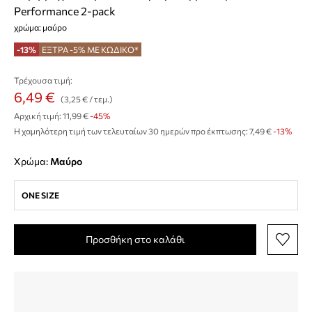
Performance 2-pack
χρώμα: μαύρο
-13%
ΕΞΤΡΑ -5% ΜΕ ΚΩΔΙΚΟ*
Τρέχουσα τιμή:
6,49 €
(3,25 € / τεμ.)
Αρχική τιμή:
11,99 €
-45%
Η χαμηλότερη τιμή των τελευταίων 30 ημερών προ έκπτωσης:
7,49 €
 -13%
Χρώμα:
μαύρο
ONE SIZE
Προσθήκη στο καλάθι