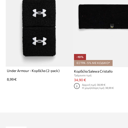
-10%
ΕΞΤΡΑ -5% ΜΕ ΚΩΔΙΚΟ*
Under Armour - Κορδέλα (2-pack)
Κορδέλα Salewa Cristallo
Τρέχουσα τιμή:
8,99 €
34,90 €
Αρχική τιμή:
38,99 €
Η χαμηλότερη τιμή:
38,99 €