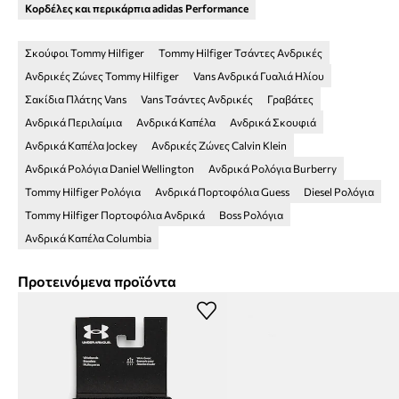
Κορδέλες και περικάρπια adidas Performance
Σκούφοι Tommy Hilfiger
Tommy Hilfiger Τσάντες Ανδρικές
Ανδρικές Ζώνες Tommy Hilfiger
Vans Ανδρικά Γυαλιά Ηλίου
Σακίδια Πλάτης Vans
Vans Τσάντες Ανδρικές
Γραβάτες
Ανδρικά Περιλαίμια
Ανδρικά Καπέλα
Ανδρικά Σκουφιά
Ανδρικά Καπέλα Jockey
Ανδρικές Ζώνες Calvin Klein
Ανδρικά Ρολόγια Daniel Wellington
Ανδρικά Ρολόγια Burberry
Tommy Hilfiger Ρολόγια
Ανδρικά Πορτοφόλια Guess
Diesel Ρολόγια
Tommy Hilfiger Πορτοφόλια Ανδρικά
Boss Ρολόγια
Ανδρικά Καπέλα Columbia
Προτεινόμενα προϊόντα