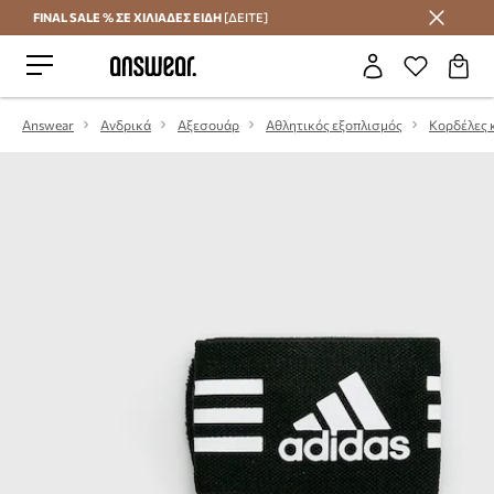
FINAL SALE % ΣΕ ΧΙΛΙΑΔΕΣ ΕΙΔΗ
[ΔΕΙΤΕ]
Εξοικονομήστε με το Answear Club
Answear
Ανδρικά
Αξεσουάρ
Αθλητικός εξοπλισμός
Κορδέλες 