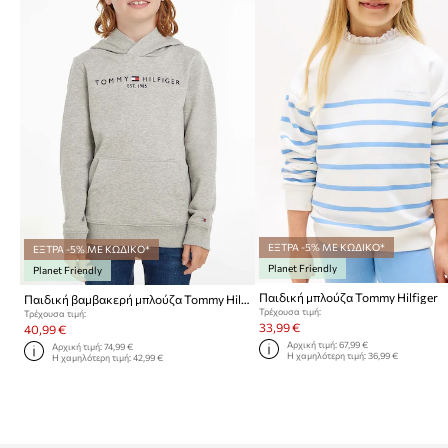
ΕΞΤΡΑ -5% ΜΕ ΚΩΔΙΚΟ*
ΕΞΤΡΑ -5% ΜΕ ΚΩΔΙΚΟ*
Planet Friendly
Planet Friendly
Παιδική μπλούζα Tommy Hilfiger
Παιδική βαμβακερή μπλούζα Tommy Hilfiger
Τρέχουσα τιμή:
Τρέχουσα τιμή:
33,99 €
40,99 €
Αρχική τιμή:
67,99 €
Αρχική τιμή:
74,99 €
Η χαμηλότερη τιμή:
36,99 €
Η χαμηλότερη τιμή:
42,99 €