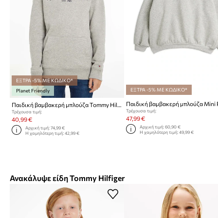
ΕΞΤΡΑ -5% ΜΕ ΚΩΔΙΚΟ*
ΕΞΤΡΑ -5% ΜΕ ΚΩΔΙΚΟ*
Planet Friendly
Παιδική βαμβακερή μπλούζα Tommy Hilfiger
Τρέχουσα τιμή:
Τρέχουσα τιμή:
47,99 €
40,99 €
Αρχική τιμή:
60,90 €
Αρχική τιμή:
74,99 €
Η χαμηλότερη τιμή:
49,99 €
Η χαμηλότερη τιμή:
42,99 €
Ανακάλυψε είδη Tommy Hilfiger