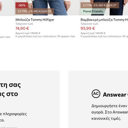
-50%
ΕΞΤΡΑ -5% ΜΕ ΚΩΔΙΚΟ*
ΕΞΤΡΑ -5% ΜΕ ΚΩΔΙΚΟ*
Planet Friendly
Μπλούζα Tommy Hilfiger
Βαμβακερή μπλούζα Tommy Hil
Τρέχουσα τιμή:
Τρέχουσα τιμή:
74,90 €
95,99 €
Αρχική τιμή:
149,90 €
Αρχική τιμή:
149,90 €
Η χαμηλότερη τιμή των τελευταίων 30 ημερών προ
Η χαμηλότερη τιμή των τελευταίων 30 
ερών προ
έκπτωσης:
149,90 €
έκπτωσης:
104,99 €
τη σας
ας στο
Answear 
Δημιουργήστε έναν 
αγορά. Στο Answear
τε πληροφορίες
κανονικές τιμές.
τα.