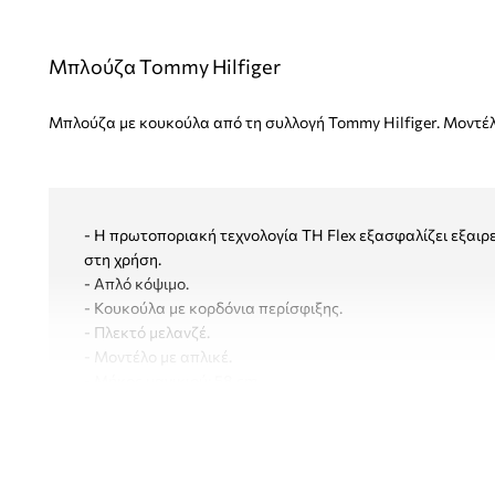
Μπλούζα Tommy Hilfiger
Μπλούζα με κουκούλα από τη συλλογή Tommy Hilfiger. Μοντέλ
- Η πρωτοποριακή τεχνολογία TH Flex εξασφαλίζει εξαιρε
στη χρήση.
- Απλό κόψιμο.
- Κουκούλα με κορδόνια περίσφιξης.
- Πλεκτό μελανζέ.
- Μοντέλο με απλικέ.
- Μήκος μανικιού: 58 cm.
- Μήκος: 64 cm.
- Πλάτος μασχάλης: 54 cm.
- Διαστάσεις αναφερόμενες για το μέγεθος: S.