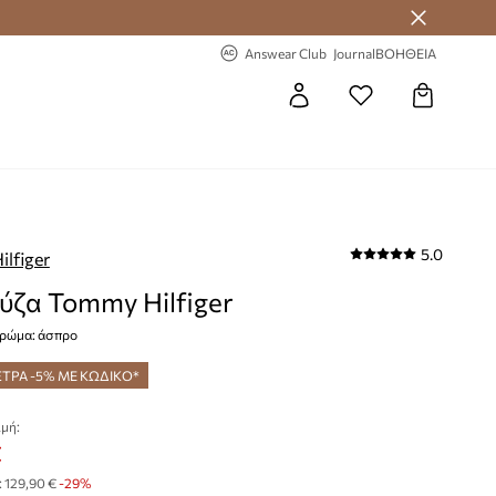
-20% στην πρώτη παραγγελία
Answear Club
Journal
ΒΟΗΘΕΙΑ
5.0
lfiger
ζα Tommy Hilfiger
χρώμα: άσπρο
ΞΤΡΑ -5% ΜΕ ΚΩΔΙΚΟ*
μή:
€
:
129,90 €
-29%