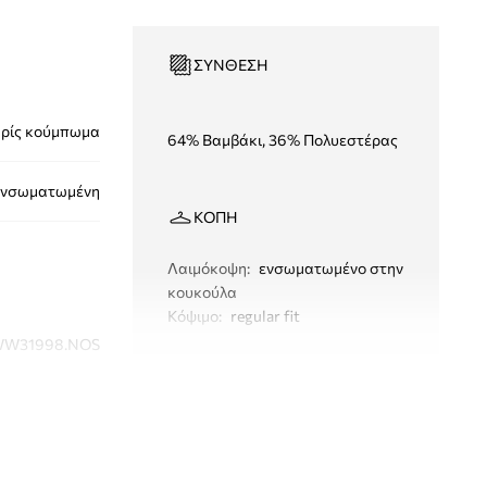
ΣΎΝΘΕΣΗ
ρίς κούμπωμα
64% Βαμβάκι, 36% Πολυεστέρας
ενσωματωμένη
ΚΟΠΉ
Λαιμόκοψη
:
ενσωματωμένο στην
κουκούλα
Κόψιμο
:
regular fit
W31998.NOS
ΔΙΑΣΤΑΣΕΙΣ
λευκό
Το μοντέλο έχει ύψος 174 εκ. και
φοράει μέγεθος S