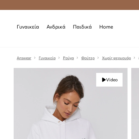
Δωρεάν μεταφορικά από 70 €
Γυναικεία
Ανδρικά
Παιδικά
Home
Answear
Γυναικεία
Ρούχα
Φούτερ
Χωρίς φερμουάρ
Video