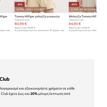
-10%
-50%
ΕΞΤΡΑ -5% ΜΕ ΚΩΔΙΚΟ*
ΕΞΤΡΑ -5% ΜΕ ΚΩΔΙΚΟ*
figer
Tommy Hilfiger μπλούζα γυναικεία
Μπλούζα Tommy Hilfiger
Τρέχουσα τιμή:
Τρέχουσα τιμή:
80,99 €
64,90 €
Αρχική τιμή:
129,90 €
Αρχική τιμή:
129,90 €
ημερών προ
Η χαμηλότερη τιμή των τελευταίων 30 ημερών προ
Η χαμηλότερη τιμή των τελευταίων 30
έκπτωσης:
90,99 €
έκπτωσης:
129,90 €
Club
λογαριασμό και εξοικονομήστε χρήματα σε κάθε
 Club έχετε έως και
20%
μόνιμη έκπτωση από