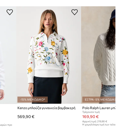
ommy Hilfiger
Μεγαλύτερο μέγεθος
Σου συστήνουμε να επιλέξεις ένα
νούμερο μικρότερο από αυτό που
συνήθως φοράς.
Πίνακας μεγέθους
-15% ΜΕ ΚΩΔΙΚΟ*
ΕΞΤΡΑ -5% ΜΕ ΚΩΔΙΚΟ*
Kenzo μπλούζα γυναικεία βαμβακερή
Τρέχουσα τιμή:
569,90 €
169,90 €
Αρχική τιμή:
219,90 €
Η χαμηλότερη τιμή των τελευταίων 30
ημερών προ
έκπτωσης:
179,90 €