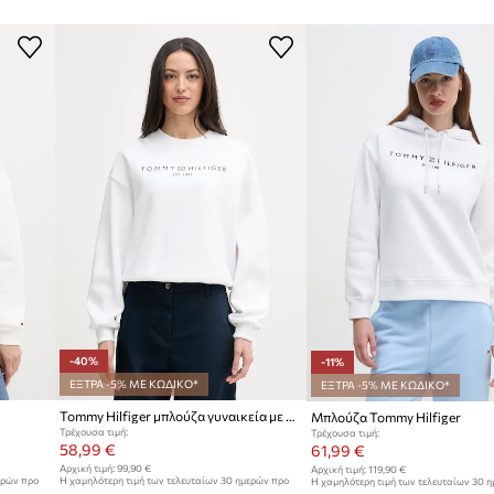
Μάρκα
T
Κατασκευαστής
ID προϊόντος
-40%
-11%
ΕΞΤΡΑ -5% ΜΕ ΚΩΔΙΚΟ*
ΕΞΤΡΑ -5% ΜΕ ΚΩΔΙΚΟ*
Tommy Hilfiger μπλούζα γυναικεία με βαμβάκι
Μπλούζα Tommy Hilfiger
Τρέχουσα τιμή:
Τρέχουσα τιμή:
58,99 €
61,99 €
Αρχική τιμή:
99,90 €
Αρχική τιμή:
119,90 €
ερών προ
Η χαμηλότερη τιμή των τελευταίων 30 ημερών προ
Η χαμηλότερη τιμή των τελευταίων 30 
έκπτωσης:
99,90 €
έκπτωσης:
69,99 €