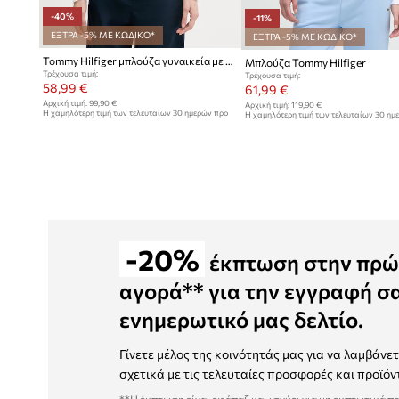
-40%
-11%
ΕΞΤΡΑ -5% ΜΕ ΚΩΔΙΚΟ*
ΕΞΤΡΑ -5% ΜΕ ΚΩΔΙΚΟ*
Tommy Hilfiger μπλούζα γυναικεία με βαμβάκι
Μπλούζα Tommy Hilfiger
Τρέχουσα τιμή:
Τρέχουσα τιμή:
58,99 €
61,99 €
Αρχική τιμή:
99,90 €
Αρχική τιμή:
119,90 €
Η χαμηλότερη τιμή των τελευταίων 30 ημερών προ
Η χαμηλότερη τιμή των τελευταίων 30 ημ
έκπτωσης:
99,90 €
έκπτωσης:
69,99 €
-20%
έκπτωση στην πρώ
αγορά** για την εγγραφή σ
ενημερωτικό μας δελτίο.
Γίνετε μέλος της κοινότητάς μας για να λαμβάνε
σχετικά με τις τελευταίες προσφορές και προϊόν