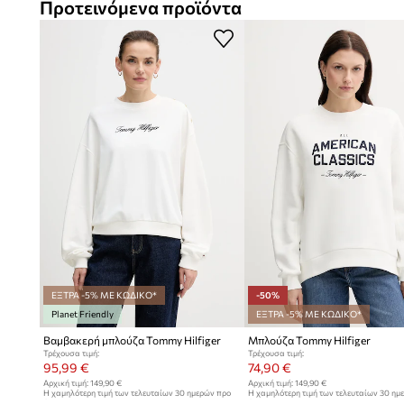
Προτεινόμενα προϊόντα
ΕΞΤΡΑ -5% ΜΕ ΚΩΔΙΚΟ*
-50%
Planet Friendly
ΕΞΤΡΑ -5% ΜΕ ΚΩΔΙΚΟ*
Βαμβακερή μπλούζα Tommy Hilfiger
Μπλούζα Tommy Hilfiger
Τρέχουσα τιμή:
Τρέχουσα τιμή:
95,99 €
74,90 €
Αρχική τιμή:
149,90 €
Αρχική τιμή:
149,90 €
Η χαμηλότερη τιμή των τελευταίων 30 ημερών προ
Η χαμηλότερη τιμή των τελευταίων 30 ημ
έκπτωσης:
104,99 €
έκπτωσης:
149,90 €