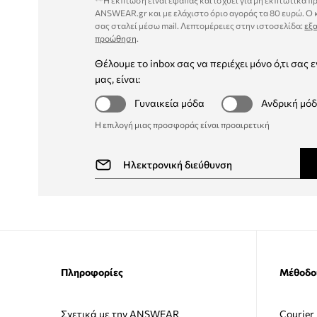
**Η έκπτωση είναι εφάπαξ και ισχύει για μη εκπτωτικά π
ANSWEAR.gr και με ελάχιστο όριο αγοράς τα 80 ευρώ. Ο
σας σταλεί μέσω mail. Λεπτομέρειες στην ιστοσελίδα:
εξα
προώθηση
.
Θέλουμε το inbox σας να περιέχει μόνο ό,τι σας ε
μας, είναι:
Γυναικεία μόδα
Ανδρική μό
Η επιλογή μιας προσφοράς είναι προαιρετική
Πληροφορίες
Μέθοδο
Σχετικά με την ANSWEAR
Courier