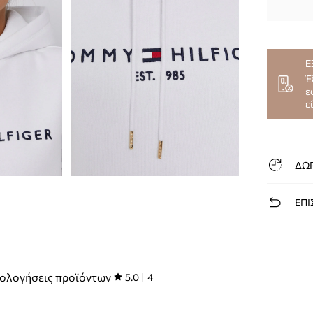
Ε
Έ
ε
ε
ΔΩ
ΕΠΙ
ολογήσεις προϊόντων
5.0
4