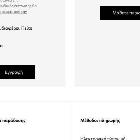
ροϊόντα της
 κωδικός έκπτωσης θα
ιρέσεις από την
Μάθετε περι
νδιαφέρει. Πείτε
δα
Εγγραφή
ι παράδοσης
Μέθοδοι πληρωμής
Ηλεκτρονική πληρωμή