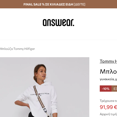
Αποστολή σε 24 ώρες
FINAL SALE % ΣΕ ΧΙΛΙΑΔΕΣ ΕΙΔΗ
Εξοικονομήστε με το Answear Club
[ΔΕΙΤΕ]
Μπλούζα Tommy Hilfiger
Tommy Hi
Μπλού
γυναικεία, 
-10%
Ε
Τρέχουσα τι
91,99 
Αρχική τιμή