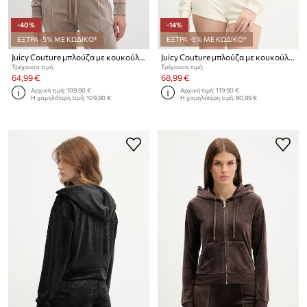
-40%
-14%
ΕΞΤΡΑ -5% ΜΕ ΚΩΔΙΚΟ*
ΕΞΤΡΑ -5% ΜΕ ΚΩΔΙΚΟ*
Juicy Couture μπλούζα με κουκούλα γυναικεία βελούρ MADISON COL OUT
Juicy Couture μπλούζα με κουκούλα γυναικεία βελούρ ICCLE HOODIE
Τρέχουσα τιμή:
Τρέχουσα τιμή:
64,99 €
68,99 €
Αρχική τιμή:
109,90 €
Αρχική τιμή:
119,90 €
Η χαμηλότερη τιμή:
109,90 €
Η χαμηλότερη τιμή:
80,99 €