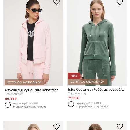
-19%
ΕΞΤΡΑ -5% ΜΕ ΚΩΔΙΚΟ*
ΕΞΤΡΑ -5% ΜΕ ΚΩΔΙΚΟ*
Juicy Couture μπλούζα με κουκούλα και κουμπιά Γυναικεία βαμβακερή ROBERTSON CLASS
Μπλούζα Juicy Couture Robertson
Τρέχουσα τιμή:
Τρέχουσα τιμή:
71,99 €
66,99 €
Αρχική τιμή:
119,90 €
Αρχική τιμή:
119,90 €
Η χαμηλότερη τιμή:
88,99 €
Η χαμηλότερη τιμή:
70,90 €