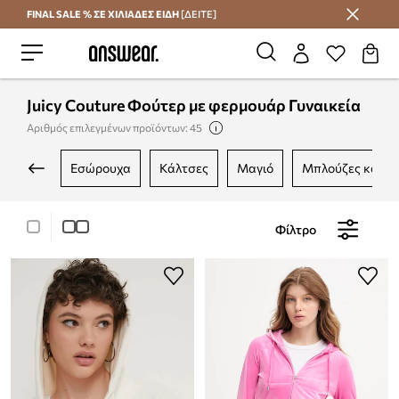
FINAL SALE % ΣΕ ΧΙΛΙΑΔΕΣ ΕΙΔΗ
[ΔΕΙΤΕ]
Εξοικονομήστε με το Answear Club
Juicy Couture Φούτερ με φερμουάρ Γυναικεία
Αριθμός επιλεγμένων προϊόντων: 45
εσώρουχα
κάλτσες
μαγιό
μπλούζες και 
Φίλτρο