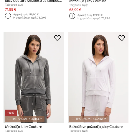
Juicy Couture Μπλούζα με κουκούλα και κουμπιά Γυναικεία βαμβακερή ROBERTSON CLASS
Μπλούζα Juicy Couture
Τρέχουσα τιμή:
Τρέχουσα τιμή:
71,99 €
68,99 €
Αρχική τιμή:
119,90 €
Αρχική τιμή:
119,90 €
Η χαμηλότερη τιμή:
78,99 €
Η χαμηλότερη τιμή:
76,99 €
-16%
ΕΞΤΡΑ -5% ΜΕ ΚΩΔΙΚΟ*
ΕΞΤΡΑ -5% ΜΕ ΚΩΔΙΚΟ*
Μπλούζα Juicy Couture
Βελούδινη μπλούζα Juicy Couture
Τρέχουσα τιμή:
Τρέχουσα τιμή: