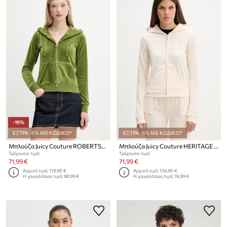
-19%
ΕΞΤΡΑ -5% ΜΕ ΚΩΔΙΚΟ*
ΕΞΤΡΑ -5% ΜΕ ΚΩΔΙΚΟ*
Μπλούζα Juicy Couture ROBERTSON HOODIE
Μπλούζα Juicy Couture HERITAGE ROBYN HOODIE
Τρέχουσα τιμή:
Τρέχουσα τιμή:
71,99 €
71,99 €
Αρχική τιμή:
119,90 €
Αρχική τιμή:
134,90 €
Η χαμηλότερη τιμή:
88,99 €
Η χαμηλότερη τιμή:
74,99 €