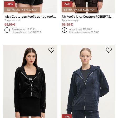
-14%
-14%
ΕΞΤΡΑ -5% ΜΕ ΚΩΔΙΚΟ*
ΕΞΤΡΑ -5% ΜΕ ΚΩΔΙΚΟ*
Juicy Couture μπλούζα με κουκούλα γυναικεία βελούδινη ICCLE HOODIE
Μπλούζα Juicy Couture ROBERTSON HOODIE
Τρέχουσα τιμή:
Τρέχουσα τιμή:
68,99 €
68,99 €
Αρχική τιμή:
119,90 €
Αρχική τιμή:
119,90 €
Η χαμηλότερη τιμή:
80,99 €
Η χαμηλότερη τιμή:
80,99 €
-11%