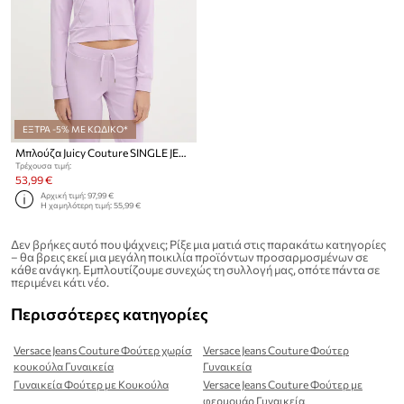
ΕΞΤΡΑ -5% ΜΕ ΚΩΔΙΚΟ*
Μπλούζα Juicy Couture SINGLE JERSEY OLA HOODIE
Τρέχουσα τιμή:
53,99 €
Αρχική τιμή:
97,99 €
Η χαμηλότερη τιμή:
55,99 €
Δεν βρήκες αυτό που ψάχνεις; Ρίξε μια ματιά στις παρακάτω κατηγορίες
– θα βρεις εκεί μια μεγάλη ποικιλία προϊόντων προσαρμοσμένων σε
κάθε ανάγκη. Εμπλουτίζουμε συνεχώς τη συλλογή μας, οπότε πάντα σε
περιμένει κάτι νέο.
Περισσότερες κατηγορίες
Versace Jeans Couture Φούτερ χωρίσ
Versace Jeans Couture Φούτερ
κουκούλα Γυναικεία
Γυναικεία
Γυναικεία Φούτερ με Κουκούλα
Versace Jeans Couture Φούτερ με
φερμουάρ Γυναικεία