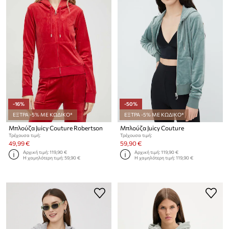
-16%
-50%
ΕΞΤΡΑ -5% ΜΕ ΚΩΔΙΚΟ*
ΕΞΤΡΑ -5% ΜΕ ΚΩΔΙΚΟ*
Μπλούζα Juicy Couture Robertson
Μπλούζα Juicy Couture
Τρέχουσα τιμή:
Τρέχουσα τιμή:
49,99 €
59,90 €
Αρχική τιμή:
119,90 €
Αρχική τιμή:
119,90 €
Η χαμηλότερη τιμή:
59,90 €
Η χαμηλότερη τιμή:
119,90 €