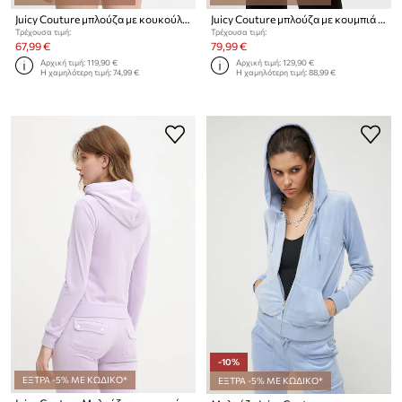
Juicy Couture μπλούζα με κουκούλα γυναικεία βελούρ ICCLE HOODIE
Juicy Couture μπλούζα με κουμπιά γυναικεία REPUBLIC ROBYN
Τρέχουσα τιμή:
Τρέχουσα τιμή:
67,99 €
79,99 €
Αρχική τιμή:
119,90 €
Αρχική τιμή:
129,90 €
Η χαμηλότερη τιμή:
74,99 €
Η χαμηλότερη τιμή:
88,99 €
-10%
ΕΞΤΡΑ -5% ΜΕ ΚΩΔΙΚΟ*
ΕΞΤΡΑ -5% ΜΕ ΚΩΔΙΚΟ*