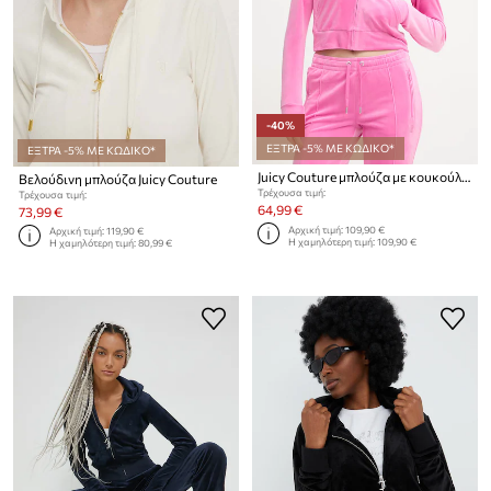
-40%
ΕΞΤΡΑ -5% ΜΕ ΚΩΔΙΚΟ*
ΕΞΤΡΑ -5% ΜΕ ΚΩΔΙΚΟ*
Juicy Couture μπλούζα με κουκούλα γυναικεία βελούρ MADISON COL OUT
Βελούδινη μπλούζα Juicy Couture
Τρέχουσα τιμή:
Τρέχουσα τιμή:
64,99 €
73,99 €
Αρχική τιμή:
109,90 €
Αρχική τιμή:
119,90 €
Η χαμηλότερη τιμή:
109,90 €
Η χαμηλότερη τιμή:
80,99 €