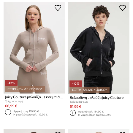
-42%
-10%
ΕΞΤΡΑ -5% ΜΕ ΚΩΔΙΚΟ*
ΕΞΤΡΑ -5% ΜΕ ΚΩΔΙΚΟ*
Juicy Couture μπλούζα με κουμπιά γυναικεία με βαμβάκι OOLA HOODIE
Βελούδινη μπλούζα Juicy Couture
Τρέχουσα τιμή:
Τρέχουσα τιμή:
68,99 €
61,99 €
Αρχική τιμή:
119,90 €
Αρχική τιμή:
114,90 €
Η χαμηλότερη τιμή:
119,90 €
Η χαμηλότερη τιμή:
68,99 €