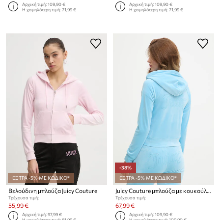
Αρχική τιμή:
109,90 €
Αρχική τιμή:
109,90 €
Η χαμηλότερη τιμή:
71,99 €
Η χαμηλότερη τιμή:
71,99 €
-38%
ΕΞΤΡΑ -5% ΜΕ ΚΩΔΙΚΟ*
ΕΞΤΡΑ -5% ΜΕ ΚΩΔΙΚΟ*
Βελούδινη μπλούζα Juicy Couture
Juicy Couture μπλούζα με κουκούλα γυναικεία βελούρ MADISON COL OUT
Τρέχουσα τιμή:
Τρέχουσα τιμή:
55,99 €
67,99 €
Αρχική τιμή:
97,99 €
Αρχική τιμή:
109,90 €
Η χαμηλότερη τιμή:
61,99 €
Η χαμηλότερη τιμή:
109,90 €