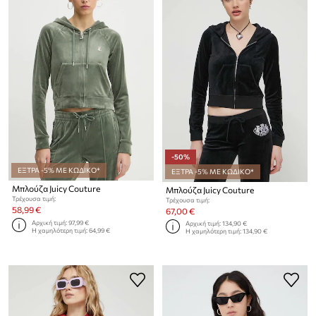
-50%
ΕΞΤΡΑ -5% ΜΕ ΚΩΔΙΚΟ*
ΕΞΤΡΑ -5% ΜΕ ΚΩΔΙΚΟ*
Μπλούζα Juicy Couture
Μπλούζα Juicy Couture
Τρέχουσα τιμή:
Τρέχουσα τιμή:
58,99 €
67,00 €
Αρχική τιμή:
97,99 €
Αρχική τιμή:
134,90 €
Η χαμηλότερη τιμή:
64,99 €
Η χαμηλότερη τιμή:
134,90 €