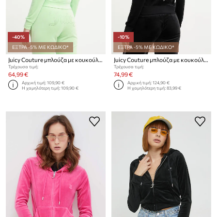
-40%
-10%
ΕΞΤΡΑ -5% ΜΕ ΚΩΔΙΚΟ*
ΕΞΤΡΑ -5% ΜΕ ΚΩΔΙΚΟ*
Juicy Couture μπλούζα με κουκούλα γυναικεία βελούρ MADISON COL OUT
Juicy Couture μπλούζα με κουκούλα γυναικεία βελούρ GOTHIC CROWN
Τρέχουσα τιμή:
Τρέχουσα τιμή:
64,99 €
74,99 €
Αρχική τιμή:
109,90 €
Αρχική τιμή:
124,90 €
Η χαμηλότερη τιμή:
109,90 €
Η χαμηλότερη τιμή:
83,99 €