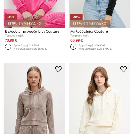
-13%
-10%
ΕΞΤΡΑ -5% ΜΕ ΚΩΔΙΚΟ*
ΕΞΤΡΑ -5% ΜΕ ΚΩΔΙΚΟ*
Βελούδινη μπλούζα Juicy Couture
Μπλούζα Juicy Couture
Τρέχουσα τιμή:
Τρέχουσα τιμή:
73,99 €
60,99 €
Αρχική τιμή:
119,90 €
Αρχική τιμή:
109,90 €
Η χαμηλότερη τιμή:
85,99 €
Η χαμηλότερη τιμή:
67,99 €