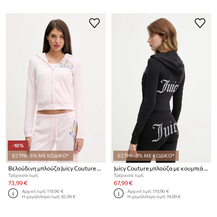
-10%
ΕΞΤΡΑ -5% ΜΕ ΚΩΔΙΚΟ*
ΕΞΤΡΑ -5% ΜΕ ΚΩΔΙΚΟ*
Βελούδινη μπλούζα Juicy Couture Wrap You Up
Juicy Couture μπλούζα με κουμπιά γυναικεία με βαμβάκι OOLA HOODIE
Τρέχουσα τιμή:
Τρέχουσα τιμή:
73,99 €
67,99 €
Αρχική τιμή:
119,90 €
Αρχική τιμή:
119,90 €
Η χαμηλότερη τιμή:
82,99 €
Η χαμηλότερη τιμή:
74,99 €