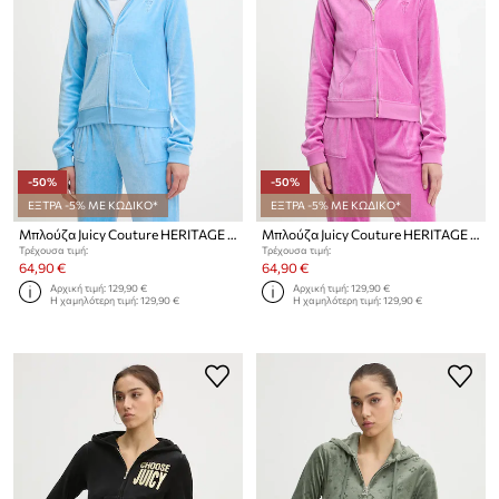
-50%
-50%
ΕΞΤΡΑ -5% ΜΕ ΚΩΔΙΚΟ*
ΕΞΤΡΑ -5% ΜΕ ΚΩΔΙΚΟ*
Μπλούζα Juicy Couture HERITAGE ROBYN HOODIE
Μπλούζα Juicy Couture HERITAGE ROBYN HOODIE
Τρέχουσα τιμή:
Τρέχουσα τιμή:
64,90 €
64,90 €
Αρχική τιμή:
129,90 €
Αρχική τιμή:
129,90 €
Η χαμηλότερη τιμή:
129,90 €
Η χαμηλότερη τιμή:
129,90 €