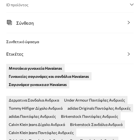
ID προϊόντος
Σύνθεση
Συνθετικό ύφασμα
Ετικέτες
Μποτάκια γυναικεία Havaianas
Γυναικείες σαγιονάρες και σανδάλια Havaianas
Σαγιονάρεσ γυναικειεσ Havaianas
Δερματινα Σανδαλια Ανδρικα
Under Armour Παντόφλες Ανδρικές
Tommy Hilfiger Δίχαλο Ανδρικά
adidas Originals Παντόφλες Ανδρικές
adidas Παντόφλες Ανδρικές
Birkenstock Παντόφλες Ανδρικές
Calvin Klein Jeans Δίχαλο Ανδρικά
Birkenstock Σανδάλια Ανδρικά
Calvin Klein Jeans Παντόφλες Ανδρικές