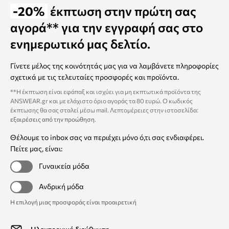
-20%
έκπτωση στην πρώτη σας
αγορά** για την εγγραφή σας στο
ενημερωτικό μας δελτίο.
Γίνετε μέλος της κοινότητάς μας για να λαμβάνετε πληροφορίες
σχετικά με τις τελευταίες προσφορές και προϊόντα.
**Η έκπτωση είναι εφάπαξ και ισχύει για μη εκπτωτικά προϊόντα της
ANSWEAR.gr και με ελάχιστο όριο αγοράς τα 80 ευρώ. Ο κωδικός
έκπτωσης θα σας σταλεί μέσω mail. Λεπτομέρειες στην ιστοσελίδα:
εξαιρέσεις από την προώθηση
.
Θέλουμε το inbox σας να περιέχει μόνο ό,τι σας ενδιαφέρει.
Πείτε μας, είναι:
Γυναικεία μόδα
Ανδρική μόδα
Η επιλογή μιας προσφοράς είναι προαιρετική