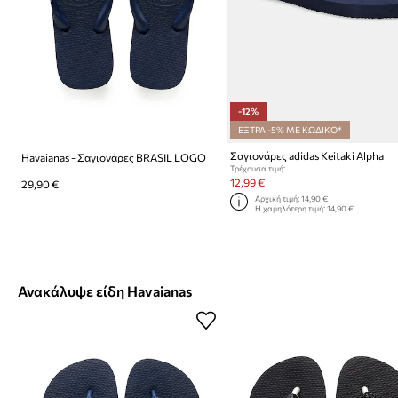
-12%
ΕΞΤΡΑ -5% ΜΕ ΚΩΔΙΚΟ*
Σαγιονάρες adidas Keitaki Alpha
Havaianas - Σαγιονάρες BRASIL LOGO
Τρέχουσα τιμή:
12,99 €
29,90 €
Αρχική τιμή:
14,90 €
Η χαμηλότερη τιμή:
14,90 €
Ανακάλυψε είδη Havaianas