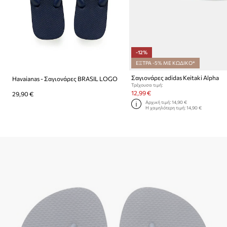
-12%
ΕΞΤΡΑ -5% ΜΕ ΚΩΔΙΚΟ*
Σαγιονάρες adidas Keitaki Alpha
Havaianas - Σαγιονάρες BRASIL LOGO
Τρέχουσα τιμή:
12,99 €
29,90 €
Αρχική τιμή:
14,90 €
Η χαμηλότερη τιμή:
14,90 €