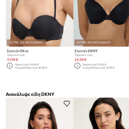
ΕΞΤΡΑ -5% ΜΕ ΚΩΔΙΚΟ*
ΕΞΤΡΑ -5% ΜΕ ΚΩΔΙΚΟ*
Σουτιέν Dkny
Σουτιέν DKNY
Τρέχουσα τιμή:
Τρέχουσα τιμή:
37,99 €
24,99 €
Αρχική τιμή:
54,90 €
Αρχική τιμή:
51,90 €
Η χαμηλότερη τιμή:
40,99 €
Η χαμηλότερη τιμή:
25,95 €
Ανακάλυψε είδη DKNY