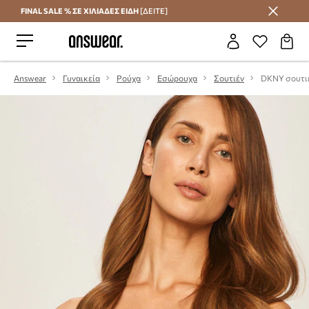
FINAL SALE % ΣΕ ΧΙΛΙΑΔΕΣ ΕΙΔΗ
[ΔΕΙΤΕ]
Εξοικονομήστε με το Answear Club
Answear
Γυναικεία
Ρούχα
Εσώρουχα
Σουτιέν
DKNY σουτι