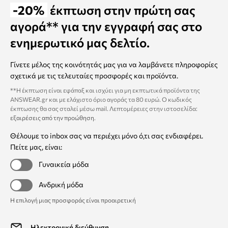
-20%
έκπτωση στην πρώτη σας
αγορά** για την εγγραφή σας στο
ενημερωτικό μας δελτίο.
Γίνετε μέλος της κοινότητάς μας για να λαμβάνετε πληροφορίες
σχετικά με τις τελευταίες προσφορές και προϊόντα.
**Η έκπτωση είναι εφάπαξ και ισχύει για μη εκπτωτικά προϊόντα της
ANSWEAR.gr και με ελάχιστο όριο αγοράς τα 80 ευρώ. Ο κωδικός
έκπτωσης θα σας σταλεί μέσω mail. Λεπτομέρειες στην ιστοσελίδα:
εξαιρέσεις από την προώθηση
.
Θέλουμε το inbox σας να περιέχει μόνο ό,τι σας ενδιαφέρει.
Πείτε μας, είναι:
Γυναικεία μόδα
Ανδρική μόδα
Η επιλογή μιας προσφοράς είναι προαιρετική