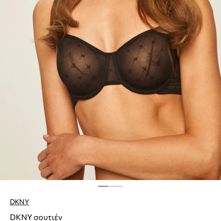
DKNY
DKNY σουτιέν