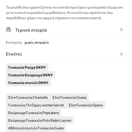
Τα μεγέθη που εμφανίζονται στο κατάστημα έχουν μετατραπεί σύμφωνα
με το τυπικό ευρωπαϊκό μεγεθολόγιο. Η ετικέτα του προϊόντος που
παραδόθηκε φέρει την αρχική σήμανση του κατασκευαστή.
Τεχνικά στοιχεία
Ενίσχυση
:
χωρίς ακαμψία
Ετικέτες
Γυναικεία Ρούχα DKNY
Γυναικεία Εσώρουχα DKNY
Γυναικεία σουτιέν DKNY
Σλιπ Γυναικεία Chantelle
Σλιπ Γυναικεία Guess
Γυναικείες Πιτζάμες women'secret
Σλιπ Γυναικεία Spanx
Εσώρουχα Γυναικεία Pepe Jeans
Εσώρουχα Γυναικεία Polo Ralph Lauren
Αθλητικά σουτιέν Γυναικεία Guess