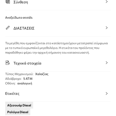
Σύνθεση
Ανοξείδωτο ατσάλι
ΔΙΑΣΤΑΣΕΙΣ
Τα μεγέθη που εμφανίζονται στο κατάστημα έχουν μετατραπεί σύμφωνα
με το τυπικό ευρωπαϊκό μεγεθολόγιο. Η ετικέτα του προϊόντος που
παραδόθηκε φέρει την αρχική σήμανση του κατασκευαστή.
Τεχνικά στοιχεία
Τύπος Μηχανισμού
:
Χαλαζίας
Αδιάβροχο
:
5 ΑΤΜ
Οθόνη
:
αναλογική
Ετικέτες
Αξεσουάρ Diesel
Ρολόγια Diesel