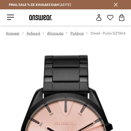
FINAL SALE % ΣΕ ΧΙΛΙΑΔΕΣ ΕΙΔΗ
[ΔΕΙΤΕ]
Εξοικονομήστε με το Answear Club
Answear
Ανδρικά
Αξεσουάρ
Ρολόγια
Diesel - Ρολόι DZ1904