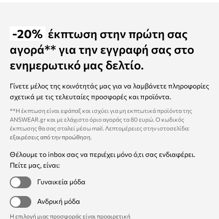
-20%
έκπτωση στην πρώτη σας
αγορά** για την εγγραφή σας στο
ενημερωτικό μας δελτίο.
Γίνετε μέλος της κοινότητάς μας για να λαμβάνετε πληροφορίες
σχετικά με τις τελευταίες προσφορές και προϊόντα.
**Η έκπτωση είναι εφάπαξ και ισχύει για μη εκπτωτικά προϊόντα της
ANSWEAR.gr και με ελάχιστο όριο αγοράς τα 80 ευρώ. Ο κωδικός
έκπτωσης θα σας σταλεί μέσω mail. Λεπτομέρειες στην ιστοσελίδα:
εξαιρέσεις από την προώθηση
.
Θέλουμε το inbox σας να περιέχει μόνο ό,τι σας ενδιαφέρει.
Πείτε μας, είναι:
Γυναικεία μόδα
Ανδρική μόδα
Η επιλογή μιας προσφοράς είναι προαιρετική