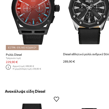
ΕΞΤΡΑ -5% ΜΕ ΚΩΔΙΚΟ*
Diesel αθλητικό ρολόι ανδρικό Sti
Ρολόι Diesel
Τρέχουσα τιμή:
289,90 €
229,90 €
Αρχική τιμή:
289,90 €
Η χαμηλότερη τιμή:
239,90 €
Ανακάλυψε είδη Diesel