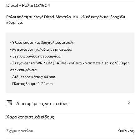
Diesel - Ρολόι DZ1904
Ρολόι από τη συλλογή Diesel. Μοντέλο με κυκλικό κατράν και βραχιόλι
κόσμημα.
- Υλικό κάσας και βραχιολιού: ατσάλι.
- Μηχανισμός: χαλαζία, με μπαταρία.
- Έχει σφραγίδα ημερομηνίας.
- Στεγανότητα: WR. 50M (5ATM) - ανθεκτικό σε πιτσιλιές, κολύμβηση
στην επιφάνεια.
- Διάμετρος κάσας: 44 mm.
- Πλάτος λουριού: 22 mm.
Λεπτομέρειες για το είδος
Χαρακτηριστικά είδους
Σχήμα φακέλου
Κυκλικός