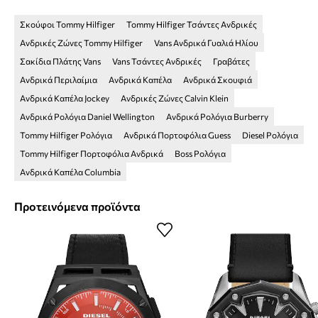
Σκούφοι Tommy Hilfiger
Tommy Hilfiger Τσάντες Ανδρικές
Ανδρικές Ζώνες Tommy Hilfiger
Vans Ανδρικά Γυαλιά Ηλίου
Σακίδια Πλάτης Vans
Vans Τσάντες Ανδρικές
Γραβάτες
Ανδρικά Περιλαίμια
Ανδρικά Καπέλα
Ανδρικά Σκουφιά
Ανδρικά Καπέλα Jockey
Ανδρικές Ζώνες Calvin Klein
Ανδρικά Ρολόγια Daniel Wellington
Ανδρικά Ρολόγια Burberry
Tommy Hilfiger Ρολόγια
Ανδρικά Πορτοφόλια Guess
Diesel Ρολόγια
Tommy Hilfiger Πορτοφόλια Ανδρικά
Boss Ρολόγια
Ανδρικά Καπέλα Columbia
Προτεινόμενα προϊόντα