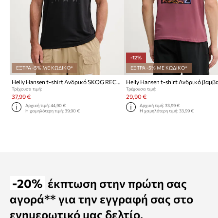
-12%
ΕΞΤΡΑ -5% ΜΕ ΚΩΔΙΚΟ*
ΕΞΤΡΑ -5% ΜΕ ΚΩΔΙΚΟ*
Helly Hansen t-shirt Ανδρικό SKOG RECYCLED GRAPHIC
Τρέχουσα τιμή:
Τρέχουσα τιμή:
37,99 €
29,90 €
Αρχική τιμή:
44,90 €
Αρχική τιμή:
33,99 €
Η χαμηλότερη τιμή:
39,90 €
Η χαμηλότερη τιμή:
33,99 €
-20%
έκπτωση στην πρώτη σας
αγορά** για την εγγραφή σας στο
ενημερωτικό μας δελτίο.