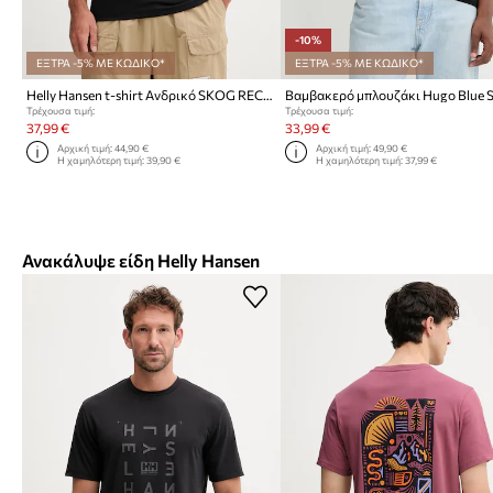
-10%
ΕΞΤΡΑ -5% ΜΕ ΚΩΔΙΚΟ*
ΕΞΤΡΑ -5% ΜΕ ΚΩΔΙΚΟ*
Helly Hansen t-shirt Ανδρικό SKOG RECYCLED GRAPHIC
Τρέχουσα τιμή:
Τρέχουσα τιμή:
37,99 €
33,99 €
Αρχική τιμή:
44,90 €
Αρχική τιμή:
49,90 €
Η χαμηλότερη τιμή:
39,90 €
Η χαμηλότερη τιμή:
37,99 €
Ανακάλυψε είδη Helly Hansen