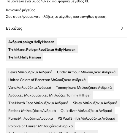
Το μοντέλο έχει ύψος 187 εκ. και φοράει μέγεθος XL
Κανονικό μέγεθος
Σου συστήνουμε να επιλέξεις το μέγεθος που συνήθως φοράς.
Ετικέτες
Ανδρικά ρούχα Helly Hansen
T-shirt και Polo μπλουζάκια Helly Hansen
T-shirt Helly Hansen
Levi's Μπλουζάκια Ανδρικά
Under Armour Μπλουζάκια Ανδρικά
United Colors of Benetton Μπλουζάκια Ανδρικά
Vans Μπλουζάκια Ανδρικά
Tommy Jeans Μπλουζάκια Ανδρικά
Ανδρικές Μακρυμάνικες Μπλούζες Tommy Hilfiger
The North Face Μπλουζάκια Ανδρικά
Sisley Μπλουζάκια Ανδρικά
Reebok Μπλουζάκια Ανδρικά
Quiksilver Μπλουζάκια Ανδρικά
Puma Μπλουζάκια Ανδρικά
PS Paul Smith Μπλουζάκια Ανδρικά
Polo Ralph Lauren Μπλουζάκια Ανδρικά