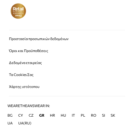
Προστασία προσωπικών δεδομένων
Όροι και Προϋποθέσεις
Δεδομένα εταιρείας
Τα Cookies Σας
Χάρτης ιστότοπου
WEARETHEANSWEAR IN:
BG
CY
CZ
GR
HR
HU
IT
PL
RO
SI
SK
UA
UA(RU)