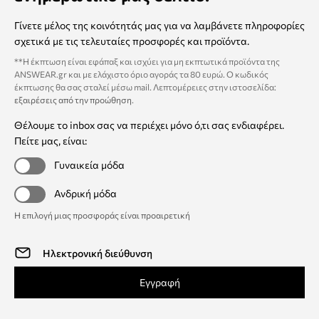
Γίνετε μέλος της κοινότητάς μας για να λαμβάνετε πληροφορίες
σχετικά με τις τελευταίες προσφορές και προϊόντα.
**Η έκπτωση είναι εφάπαξ και ισχύει για μη εκπτωτικά προϊόντα της
ANSWEAR.gr και με ελάχιστο όριο αγοράς τα 80 ευρώ. Ο κωδικός
έκπτωσης θα σας σταλεί μέσω mail. Λεπτομέρειες στην ιστοσελίδα:
εξαιρέσεις από την προώθηση
.
Θέλουμε το inbox σας να περιέχει μόνο ό,τι σας ενδιαφέρει.
Πείτε μας, είναι:
Γυναικεία μόδα
Ανδρική μόδα
Η επιλογή μιας προσφοράς είναι προαιρετική
Εγγραφή