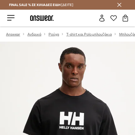
FINAL SALE % ΣΕ ΧΙΛΙΑΔΕΣ ΕΙΔΗ
[ΔΕΙΤΕ]
Εξοικονομήστε με το Answear Club
Answear
Ανδρικά
Ρούχα
T-shirt και Polo μπλουζάκια
Μπλουζά