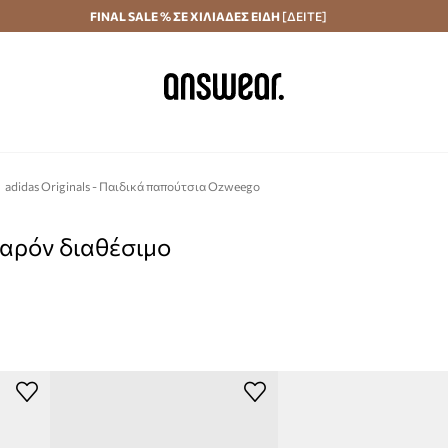
Αποστολή σε 24 ώρες
FINAL SALE % ΣΕ ΧΙΛΙΑΔΕΣ ΕΙΔΗ
Εξοικονομήστε με το Answear Club
[ΔΕΙΤΕ]
adidas Originals - Παιδικά παπούτσια Ozweego
παρόν διαθέσιμο