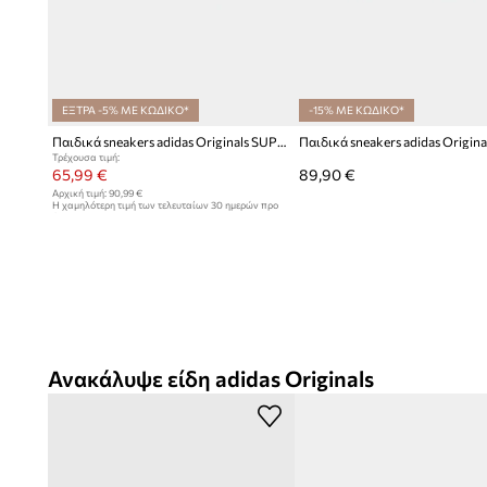
ΕΞΤΡΑ -5% ΜΕ ΚΩΔΙΚΟ*
-15% ΜΕ ΚΩΔΙΚΟ*
Παιδικά sneakers adidas Originals SUPERSTAR II
Τρέχουσα τιμή:
65,99 €
89,90 €
Αρχική τιμή:
90,99 €
Η χαμηλότερη τιμή των τελευταίων 30 ημερών προ
έκπτωσης:
68,99 €
Ανακάλυψε είδη adidas Originals