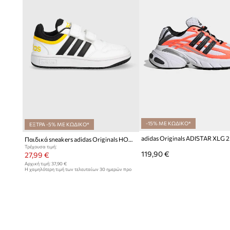
-15% ΜΕ ΚΩΔΙΚΟ*
ΕΞΤΡΑ -5% ΜΕ ΚΩΔΙΚΟ*
Παιδικά sneakers adidas Originals HOOPS 3.0 CF C
Τρέχουσα τιμή:
119,90 €
27,99 €
Αρχική τιμή:
37,90 €
Η χαμηλότερη τιμή των τελευταίων 30 ημερών προ
έκπτωσης:
28,99 €