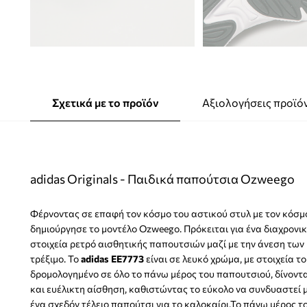
Σχετικά με το προϊόν
Αξιολογήσεις προϊό
adidas Originals - Παιδικά παπούτσια Ozweego
Φέρνοντας σε επαφή τον κόσμο του αστικού στυλ με τον κόσμο
δημιούργησε το μοντέλο Ozweego. Πρόκειται για ένα διαχρονι
στοιχεία ρετρό αισθητικής παπουτσιών μαζί με την άνεση τω
τρέξιμο. Το
adidas EE7773
είναι σε λευκό χρώμα, με στοιχεία το
δρομολογημένο σε όλο το πάνω μέρος του παπουτσιού, δίνοντ
και ευέλικτη αίσθηση, καθιστώντας το εύκολο να συνδυαστεί μ
ένα σχεδόν τέλειο παπούτσι για το καλοκαίρι.Το πάνω μέρος 