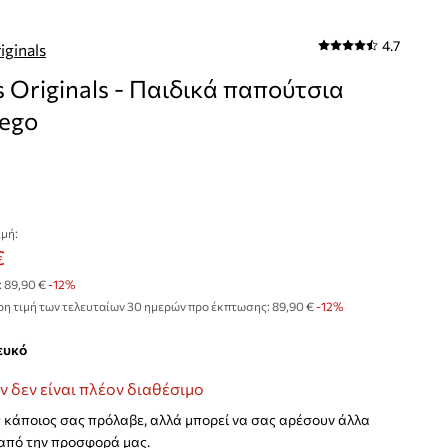
4.7
iginals
s Originals - Παιδικά παπούτσια
ego
μή:
€
:
89,90 €
-12%
η τιμή των τελευταίων 30 ημερών προ έκπτωσης:
89,90 €
 -12%
λευκό
ν δεν είναι πλέον διαθέσιμο
κάποιος σας πρόλαβε, αλλά μπορεί να σας αρέσουν άλλα
από την προσφορά μας.