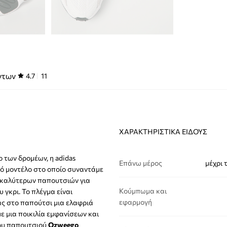
ντων
4.7
11
ΧΑΡΑΚΤΗΡΙΣΤΙΚΆ ΕΊΔΟΥΣ
 των δρομέων, η adidas
Επάνω μέρος
μέχρι 
κό μοντέλο στο οποίο συναντάμε
ν καλύτερων παπουτσιών για
Κούμπωμα και
υ γκρι. Το πλέγμα είναι
εφαρμογή
ας στο παπούτσι μια ελαφριά
ε μια ποικιλία εμφανίσεων και
του παπουτσιού
Ozweego