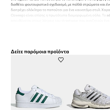
διαθέτει φουτουριστικό σχεδιασμό, με πολλά στρώματα και έ
διατρέχει ολόκληρο το παπούτσι για ένα καινοτόμο στυλ. Χαρ
Ozweego είναι επίσης η πρωτότυπα διαμορφωμένη σόλα. Το
a
απευθύνεται στους λάτρεις του streetwear που αναζητούν ένα
νεωτερικότητα με μια διακριτική ρετρό πινελιά. Ο ελαφρύς σχ
καθιστούν εξαιρετική επιλογή για καθημερινή χρήση, ενώ το 
επιτρέψει να ξεχωρίσετε στο αστικό σας στυλ.
Δείτε παρόμοια προϊόντα
- Στρογγυλή, μαλακή μύτη.
- Ενισχυμένο φορτί τακουνιού.
- Λαστιχένια σόλα.
- Υφασμάτινο εσωτερικό.
- Μοντέλο με κορδόνια.
- Το μήκος του ένθετου είναι: 22 cm.
- Διαστάσεις αναφερόμενες για το μέγεθος: 35.5.