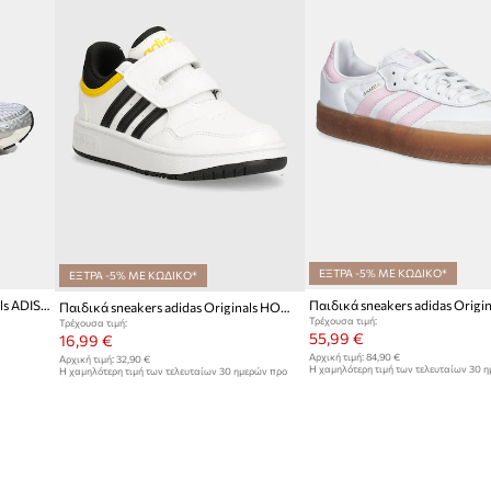
ΕΞΤΡΑ -5% ΜΕ ΚΩΔΙΚΟ*
ΕΞΤΡΑ -5% ΜΕ ΚΩΔΙΚΟ*
Παιδικά sneakers adidas Originals ADISTAR CONTROL 5
Παιδικά sneakers adidas Originals HOOPS 3.0 CF
Τρέχουσα τιμή:
Τρέχουσα τιμή:
55,99 €
16,99 €
Αρχική τιμή:
84,90 €
Αρχική τιμή:
32,90 €
Η χαμηλότερη τιμή των τελευταίων 30 
Η χαμηλότερη τιμή των τελευταίων 30 ημερών προ
έκπτωσης:
59,99 €
έκπτωσης:
17,99 €