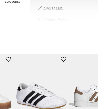
ενισχυμένη
ΔΙΑΣΤΑΣΕΙΣ
Μικρότερο μέγεθος
Σου συστήνουμε να επιλέξεις ένα
νούμερο μεγαλύτερο από αυτό που
συνήθως φοράς.
EE7773
Πίνακας μεγέθους
λευκό
didas Originals