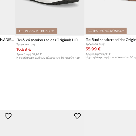
ΕΞΤΡΑ -5% ΜΕ ΚΩΔΙΚΟ*
ΕΞΤΡΑ -5% ΜΕ ΚΩΔΙΚΟ*
Παιδικά sneakers adidas Originals ADISTAR CONTROL 5
Παιδικά sneakers adidas Originals HOOPS 3.0 CF
Τρέχουσα τιμή:
Τρέχουσα τιμή:
55,99 €
16,99 €
Αρχική τιμή:
84,90 €
Αρχική τιμή:
32,90 €
Η χαμηλότερη τιμή των τελευταίων 30 
Η χαμηλότερη τιμή των τελευταίων 30 ημερών προ
έκπτωσης:
59,99 €
έκπτωσης:
17,99 €