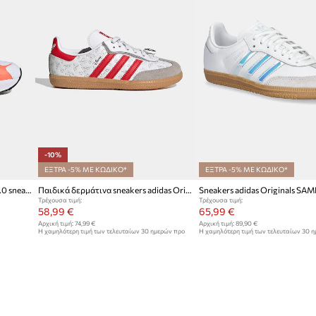
-10%
ΕΞΤΡΑ -5% ΜΕ ΚΩΔΙΚΟ*
ΕΞΤΡΑ -5% ΜΕ ΚΩΔΙΚΟ*
adidas Originals ADISTAR XLG 2.0 sneakers παιδικά
Παιδικά δερμάτινα sneakers adidas Originals SAMBA OG
Sneakers adidas Originals SA
Τρέχουσα τιμή:
Τρέχουσα τιμή:
58,99 €
65,99 €
Αρχική τιμή:
74,99 €
Αρχική τιμή:
89,90 €
Η χαμηλότερη τιμή των τελευταίων 30 ημερών προ
Η χαμηλότερη τιμή των τελευταίων 30 
έκπτωσης:
65,99 €
έκπτωσης:
68,99 €