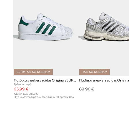
ΕΞΤΡΑ -5% ΜΕ ΚΩΔΙΚΟ*
-15% ΜΕ ΚΩΔΙΚΟ*
Παιδικά sneakers adidas Originals SUPERSTAR II
Τρέχουσα τιμή:
65,99 €
89,90 €
Αρχική τιμή:
90,99 €
Η χαμηλότερη τιμή των τελευταίων 30 ημερών προ
έκπτωσης:
68,99 €