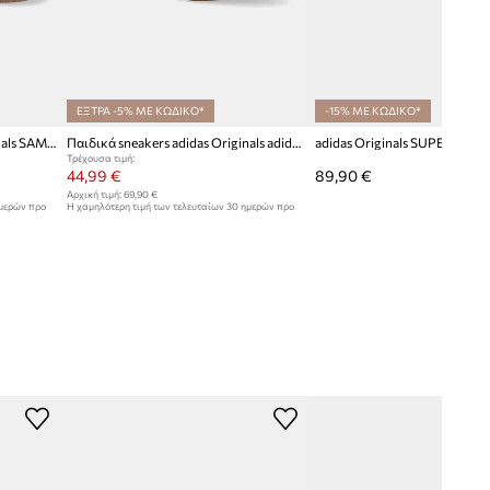
ΕΞΤΡΑ -5% ΜΕ ΚΩΔΙΚΟ*
-15% ΜΕ ΚΩΔΙΚΟ*
Παιδικά sneakers adidas Originals SAMBAE
Παιδικά sneakers adidas Originals adidas TAEKWONDO LACE
Τρέχουσα τιμή:
44,99 €
89,90 €
Αρχική τιμή:
69,90 €
ημερών προ
Η χαμηλότερη τιμή των τελευταίων 30 ημερών προ
έκπτωσης:
48,99 €