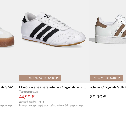
ΕΞΤΡΑ -5% ΜΕ ΚΩΔΙΚΟ*
-15% ΜΕ ΚΩΔΙΚΟ*
Παιδικά sneakers adidas Originals SAMBAE
Παιδικά sneakers adidas Originals adidas TAEKWONDO LACE
Τρέχουσα τιμή:
44,99 €
89,90 €
Αρχική τιμή:
69,90 €
ημερών προ
Η χαμηλότερη τιμή των τελευταίων 30 ημερών προ
έκπτωσης:
48,99 €