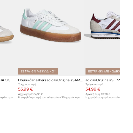
ΕΞΤΡΑ -5% ΜΕ ΚΩΔΙΚΟ*
ΕΞΤΡΑ -5% ΜΕ ΚΩΔΙΚΟ*
MBA OG
Παιδικά sneakers adidas Originals SAMBAE
Τρέχουσα τιμή:
Τρέχουσα τιμή:
55,99 €
54,99 €
Αρχική τιμή:
84,90 €
Αρχική τιμή:
69,90 €
ημερών προ
Η χαμηλότερη τιμή των τελευταίων 30 ημερών προ
Η χαμηλότερη τιμή των τελευταίων 30
έκπτωσης:
59,99 €
έκπτωσης:
56,99 €