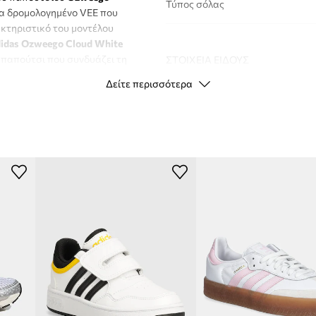
Τύπος σόλας
να δρομολογημένο VEE που
ακτηριστικό του μοντέλου
didas Ozweego Cloud White
 παπούτσι που συνδυάζει τη
ΣΤΟΙΧΕΊΑ ΕΊΔΟΥΣ
εδιασμός και η άνεση τα
Δείτε περισσότερα
πρωτότυπο στυλ θα σας
Κωδικός
κατασκευαστή
Χρώμα
Μάρκα
a
Κατασκευαστής
ID προϊόντος