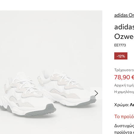
adidas Or
adida
Ozwe
EE7773
-12%
Τρέχουσα τι
78,90 
Αρχική τιμή
Η χαμηλότερ
Χρώμα:
Το προϊό
Δυστυχώς 
προϊόντα 