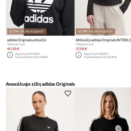
ΕΞΤΡΑ -5% ΜΕ ΚΩΔΙΚΟ*
ΕΞΤΡΑ -5% ΜΕ ΚΩΔΙΚΟ*
adidas Originals μπλούζα
Τρέχουσα τιμή:
Τρέχουσα τιμή:
40,99 €
37,99 €
Αρχική τιμή:
60,99 €
Αρχική τιμή:
59,90 €
Η χαμηλότερη τιμή:
44,99 €
Η χαμηλότερη τιμή:
40,99 €
Ανακάλυψε είδη adidas Originals