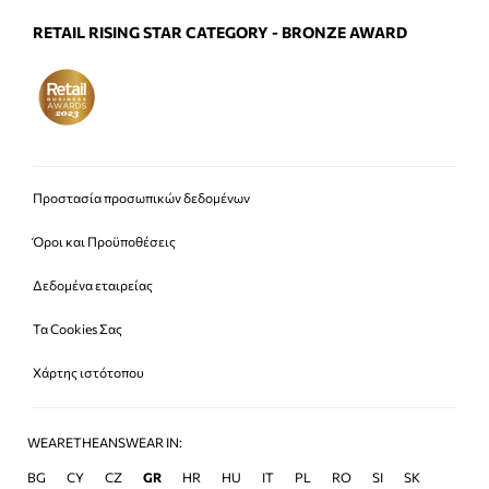
RETAIL RISING STAR CATEGORY - BRONZE AWARD
Προστασία προσωπικών δεδομένων
Όροι και Προϋποθέσεις
Δεδομένα εταιρείας
Τα Cookies Σας
Χάρτης ιστότοπου
WEARETHEANSWEAR IN:
BG
CY
CZ
GR
HR
HU
IT
PL
RO
SI
SK