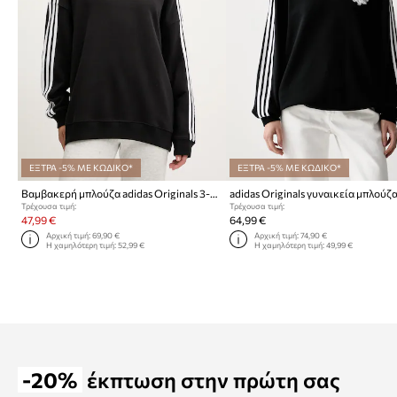
ΕΞΤΡΑ -5% ΜΕ ΚΩΔΙΚΟ*
ΕΞΤΡΑ -5% ΜΕ ΚΩΔΙΚΟ*
Βαμβακερή μπλούζα adidas Originals 3-Stripes
Τρέχουσα τιμή:
Τρέχουσα τιμή:
47,99 €
64,99 €
Αρχική τιμή:
69,90 €
Αρχική τιμή:
74,90 €
Η χαμηλότερη τιμή:
52,99 €
Η χαμηλότερη τιμή:
49,99 €
-20%
έκπτωση στην πρώτη σας