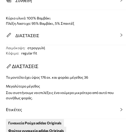
Σύνθεση
Κύριο υλικό: 100% Βαμβάκι
Πλέξη Λαστιχο: 95% Βαμβάκι, 5% Σπαντέξ
ΔΙΑΣΤΑΣΕΙΣ
Λαιμόκοψη
:
στρογγυλή
Κόψιμο
:
regular fit
ΔΙΑΣΤΑΣΕΙΣ
Το μοντέλο έχει ύψος 176 εκ. και φοράει μέγεθος 36
Μεγαλύτερο μέγεθος
Σου συστήνουμε να επιλέξεις ένα νούμερο μικρότερο από αυτό που
συνήθως φοράς.
Ετικέτες
Γυναικεία Ρούχα adidas Originals
Φούτερ γυναικεία adidas Originals