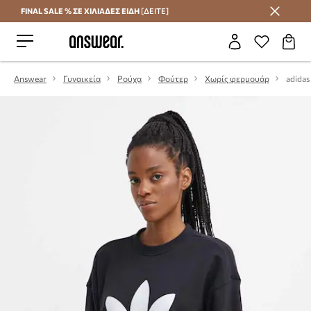
FINAL SALE % ΣΕ ΧΙΛΙΑΔΕΣ ΕΙΔΗ
[ΔΕΙΤΕ]
Εξοικονομήστε με το Answear Club
Answear
Γυναικεία
Ρούχα
Φούτερ
Χωρίς φερμουάρ
adidas