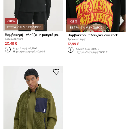
-50%
-23%
ΕΞΤΡΑ -5% ΜΕ ΚΩΔΙΚΟ*
ΕΞΤΡΑ -5% ΜΕ ΚΩΔΙΚΟ*
Βαμβακερή μπλούζα με μακριά μανίκια Zoo York
Βαμβακερό μπλουζάκι Zoo York
Τρέχουσα τιμή:
Τρέχουσα τιμή:
20,49 €
12,99 €
Αρχική τιμή:
40,99 €
Αρχική τιμή:
38,99 €
Η χαμηλότερη τιμή:
40,99 €
Η χαμηλότερη τιμή:
16,99 €