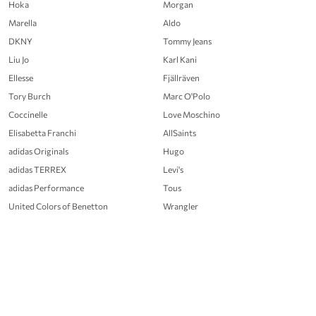
Hoka
Morgan
Marella
Aldo
DKNY
Tommy Jeans
Liu Jo
Karl Kani
Ellesse
Fjällräven
Tory Burch
Marc O'Polo
Coccinelle
Love Moschino
Elisabetta Franchi
AllSaints
adidas Originals
Hugo
adidas TERREX
Levi's
adidas Performance
Tous
United Colors of Benetton
Wrangler