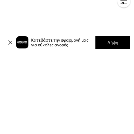
Κατεβάστε την εφαρμογή μας
Λήψη
για εύκολες αγορές
-20%
έκπτωση στην πρώτη σας
αγορά** για την εγγραφή σας στο
ενημερωτικό μας δελτίο.