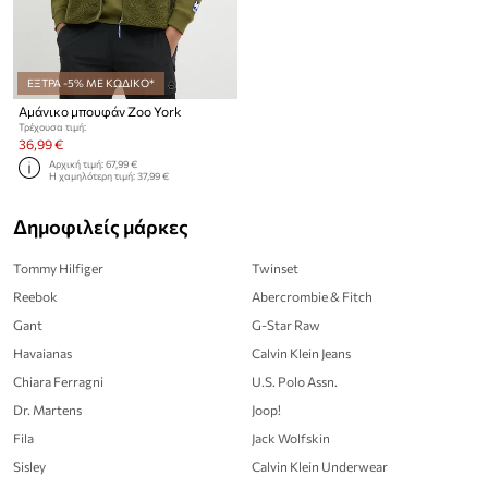
ΕΞΤΡΑ -5% ΜΕ ΚΩΔΙΚΟ*
Αμάνικο μπουφάν Zoo York
Τρέχουσα τιμή:
36,99 €
Αρχική τιμή:
67,99 €
Η χαμηλότερη τιμή:
37,99 €
Δημοφιλείς μάρκες
Tommy Hilfiger
Twinset
Reebok
Abercrombie & Fitch
Gant
G-Star Raw
Havaianas
Calvin Klein Jeans
Chiara Ferragni
U.S. Polo Assn.
Dr. Martens
Joop!
Fila
Jack Wolfskin
Sisley
Calvin Klein Underwear