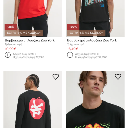
-38%
-50%
ΕΞΤΡΑ -5% ΜΕ ΚΩΔΙΚΟ*
ΕΞΤΡΑ -5% ΜΕ ΚΩΔΙΚΟ*
Βαμβακερό μπλουζάκι Zoo York
Βαμβακερό μπλουζάκι Zoo York
Τρέχουσα τιμή:
Τρέχουσα τιμή:
10,99 €
16,49 €
Αρχική τιμή:
32,99 €
Αρχική τιμή:
32,99 €
Η χαμηλότερη τιμή:
17,99 €
Η χαμηλότερη τιμή:
32,99 €