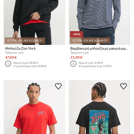
-50%
ΕΞΤΡΑ -5% ΜΕ ΚΩΔΙΚΟ*
ΕΞΤΡΑ -5% ΜΕ ΚΩΔΙΚΟ*
Μπλούζα Zoo York
Βαμβακερή μπλούζα με μακριά μανίκια Zoo York
Τρέχουσα τιμή:
Τρέχουσα τιμή:
47,99 €
23,99 €
Αρχική τιμή:
58,90 €
Αρχική τιμή:
47,99 €
Η χαμηλότερη τιμή:
49,99 €
Η χαμηλότερη τιμή:
47,99 €