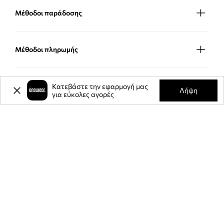
Μέθοδοι παράδοσης
Μέθοδοι πληρωμής
ΕΦΑΡΜΟΓΉ ΓΙΑ ΚΙΝΗΤΆ
Κατεβάστε την εφαρμογή μας
Λήψη
για εύκολες αγορές
ΕΛΆΤΕ ΜΑΖΊ ΜΑΣ
RETAIL RISING STAR CATEGORY - BRONZE AWARD