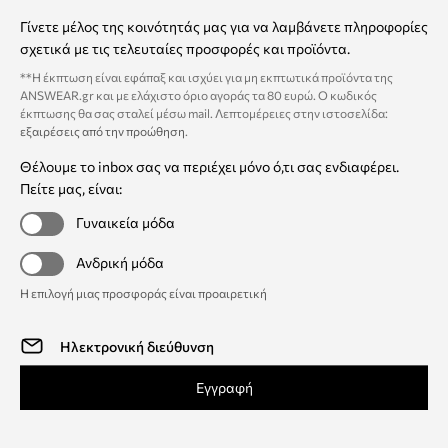
Γίνετε μέλος της κοινότητάς μας για να λαμβάνετε πληροφορίες
σχετικά με τις τελευταίες προσφορές και προϊόντα.
**Η έκπτωση είναι εφάπαξ και ισχύει για μη εκπτωτικά προϊόντα της
ANSWEAR.gr και με ελάχιστο όριο αγοράς τα 80 ευρώ. Ο κωδικός
έκπτωσης θα σας σταλεί μέσω mail. Λεπτομέρειες στην ιστοσελίδα:
εξαιρέσεις από την προώθηση
.
Θέλουμε το inbox σας να περιέχει μόνο ό,τι σας ενδιαφέρει.
Πείτε μας, είναι:
Γυναικεία μόδα
Ανδρική μόδα
Η επιλογή μιας προσφοράς είναι προαιρετική
Εγγραφή