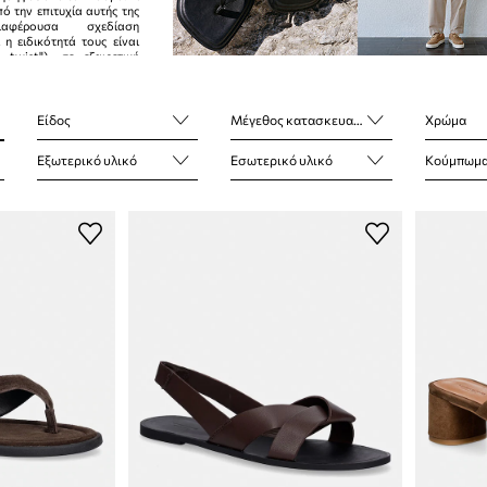
ό την επιτυχία αυτής της
ιαφέρουσα σχεδίαση
ι η ειδικότητά τους είναι
 twist"), σε εξαιρετική
γωγής και ασυνήθιστα
σφορά. H Vagabond
 παπούτσια για όλους και
ση.
Είδος
Μέγεθος κατασκευαστή
Χρώμα
Εξωτερικό υλικό
Εσωτερικό υλικό
Κούμπωμα κ