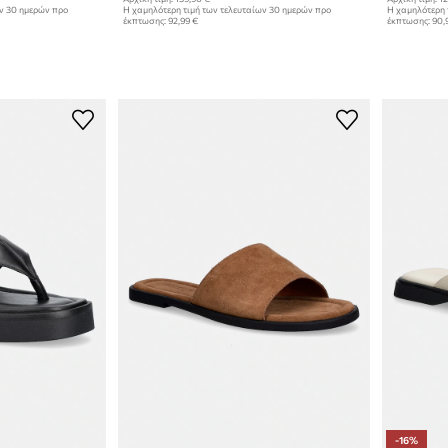
ων 30 ημερών προ
Η χαμηλότερη τιμή των τελευταίων 30 ημερών προ
Η χαμηλότερη 
έκπτωσης:
92,99 €
έκπτωσης:
90,
-16%