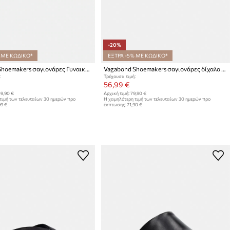
-20%
 ΜΕ ΚΩΔΙΚΟ*
ΕΞΤΡΑ -5% ΜΕ ΚΩΔΙΚΟ*
Vagabond Shoemakers σαγιονάρες Γυναικεία σουέτ PIPER
Vagabond Shoemakers σαγιονάρες δίχαλο Γυναικείες δερμάτινες IZZY
:
Τρέχουσα τιμή:
56,99 €
9,90 €
Αρχική τιμή:
79,90 €
τιμή των τελευταίων 30 ημερών προ
Η χαμηλότερη τιμή των τελευταίων 30 ημερών προ
99 €
έκπτωσης:
71,90 €