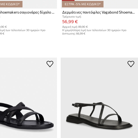
 ΜΕ ΚΩΔΙΚΟ*
ΕΞΤΡΑ -5% ΜΕ ΚΩΔΙΚΟ*
Vagabond Shoemakers σαγιονάρες δίχαλο Γυναικείες δερμάτινες IZZY
Δερμάτινες παντόφλες Vagabond Shoemakers EFFIE
:
Τρέχουσα τιμή:
56,99 €
,90 €
Αρχική τιμή:
89,90 €
τιμή των τελευταίων 30 ημερών προ
Η χαμηλότερη τιμή των τελευταίων 30 ημερών προ
99 €
έκπτωσης:
66,99 €