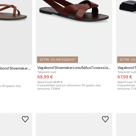
ΕΞΤΡΑ -5% ΜΕ ΚΩΔΙΚΟ*
ΕΞΤΡΑ -5%
Vagabond Shoemakers σανδάλια Γυναικεία δερμάτινα TIA 2.0
Δερμάτινα σανδάλια Vagabond Shoemakers TIA 2.0
Τρέχουσα τιμή:
Τρέχουσα τιμή
68,99 €
67,99 €
Αρχική τιμή:
94,90 €
Αρχική τιμή:
79
Η χαμηλότερη τιμή των τελευταίων 30 ημερών προ
Η χαμηλότερη 
ων 30 ημερών προ
έκπτωσης:
73,99 €
έκπτωσης:
71,