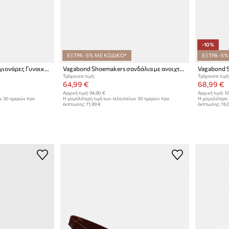
-10%
ΕΞΤΡΑ -5% ΜΕ ΚΩΔΙΚΟ*
ΕΞΤΡΑ -5%
Vagabond Shoemakers σαγιονάρες Γυναικεία σουέτ ZAIDA
Vagabond Shoemakers σανδάλια με ανοιχτό τακούνι Γυναικεία δέρμα TIA 2.0
Τρέχουσα τιμή:
Τρέχουσα τιμή
64,99 €
68,99 €
Αρχική τιμή:
94,90 €
Αρχική τιμή:
10
ων 30 ημερών προ
Η χαμηλότερη τιμή των τελευταίων 30 ημερών προ
Η χαμηλότερη 
έκπτωσης:
71,99 €
έκπτωσης:
76,