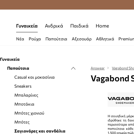
Δωρεάν μεταφορικά από 70 €
Γυναικεία
Ανδρικά
Παιδικά
Home
Νέα
Ρούχα
Παπούτσια
Αξεσουάρ
Αθλητικά
Premiu
Γυναικεία
Παπούτσια
Answear
Vagabond Sh
Vagabond S
Casual και μοκασίνια
Sneakers
Μπαλαρίνες
Μποτάκια
Μπότες χιονιού
Η σουηδική μάρ
ιδρύθηκε τη δεκ
Μπότες
περισσότερα από
παπούτσια κάθε
Σαγιονάρες και σανδάλια
1.500 σημεία πώλ