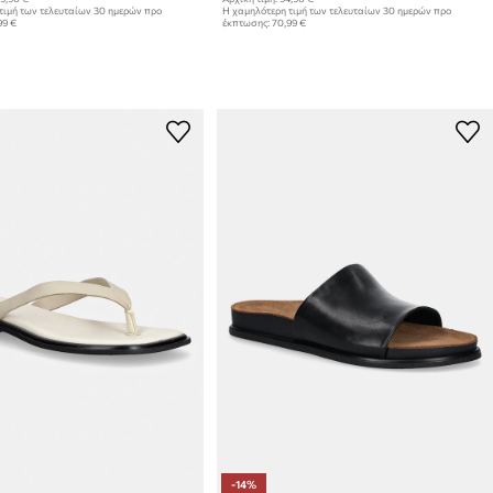
τιμή των τελευταίων 30 ημερών προ
Η χαμηλότερη τιμή των τελευταίων 30 ημερών προ
99 €
έκπτωσης:
70,99 €
-14%