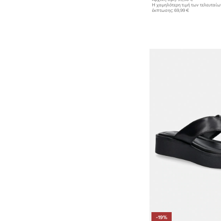
Η χαμηλότερη τιμή των τελευταί
έκπτωσης:
69,99 €
-19%