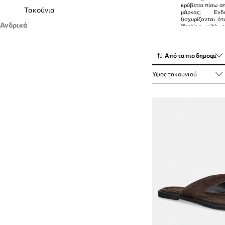
κρύβεται πίσω απ
Τακούνια
μάρκας; Ενδ
(ισχυρίζονται ότ
Ανδρικά
"fashion with a
ποιότητα παρα
Παπούτσια
ποικίλη προ
Shoemakers έχει
για κάθε περίστα
Sneakers
Από τα πιο δημοφιλή
Μοκασίνια και casual
Ύψος τακουνιού
Μπότες και Αρβύλες
Σαγιονάρες και σανδάλια