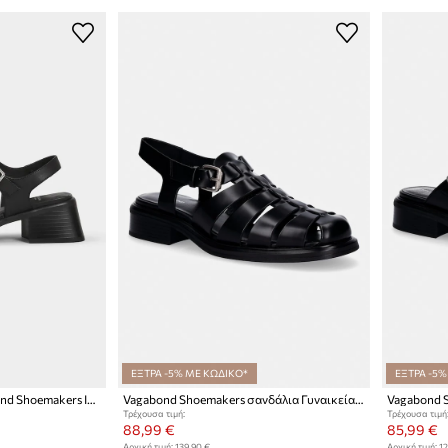
ΕΞΤΡΑ -5% ΜΕ ΚΩΔΙΚΟ*
ΕΞΤΡΑ -5%
Δερμάτινα πέδιλα Vagabond Shoemakers INES
Vagabond Shoemakers σανδάλια Γυναικεία δερμάτινα ELLIS
Τρέχουσα τιμή:
Τρέχουσα τιμή
88,99 €
85,99 €
Αρχική τιμή:
139,90 €
Αρχική τιμή:
12