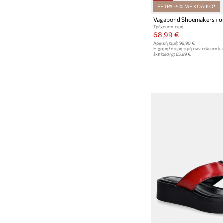
ΕΞΤΡΑ -5% ΜΕ ΚΩΔΙΚΟ*
Τρέχουσα τιμή:
68,99 €
Αρχική τιμή:
99,90 €
Η χαμηλότερη τιμή των τελευταί
έκπτωσης:
85,99 €