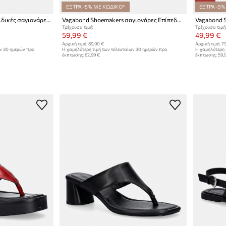
ΕΞΤΡΑ -5% ΜΕ ΚΩΔΙΚΟ*
ΕΞΤΡΑ -5%
Vagabond Shoemakers παιδικές σαγιονάρες δίχαλο δερμάτινες DANYA
Vagabond Shoemakers σαγιονάρες Επίπεδο τακούνι Γυναικείες σουέτ ZAIDA
Τρέχουσα τιμή:
Τρέχουσα τιμή
59,99 €
49,99 €
Αρχική τιμή:
89,90 €
Αρχική τιμή:
79
ων 30 ημερών προ
Η χαμηλότερη τιμή των τελευταίων 30 ημερών προ
Η χαμηλότερη 
έκπτωσης:
62,99 €
έκπτωσης:
59,