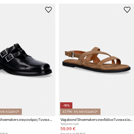
-15%
 ΜΕ ΚΩΔΙΚΟ*
ΕΞΤΡΑ -5% ΜΕ ΚΩΔΙΚΟ*
Vagabond Shoemakers σαγιονάρες Γυναικείες δερμάτινες ELLIS
Vagabond Shoemakers σανδάλια Γυναικεία σουέτ ZAIDA
:
Τρέχουσα τιμή:
59,99 €
9,90 €
Αρχική τιμή:
94,90 €