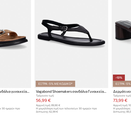
-13%
ΕΞΤΡΑ -5% ΜΕ ΚΩΔΙΚΟ*
ΕΞΤΡΑ -5%
Vagabond Shoemakers σανδάλια γυναικεία σουέτ EFFIE
Vagabond Shoemakers σανδάλια Γυναικεία δερμάτινα ZAIDA
Τρέχουσα τιμή:
Τρέχουσα τιμή
56,99 €
73,99 €
Αρχική τιμή:
89,90 €
Αρχική τιμή:
10
ων 30 ημερών προ
Η χαμηλότερη τιμή των τελευταίων 30 ημερών προ
Η χαμηλότερη 
έκπτωσης:
62,99 €
έκπτωσης:
85,