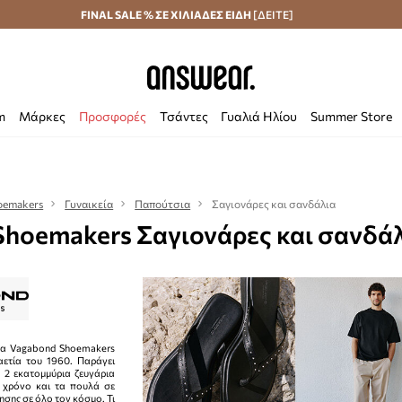
Αποστολή σε 24 ώρες
FINAL SALE % ΣΕ ΧΙΛΙΑΔΕΣ ΕΙΔΗ
Εξοικονομήστε με το Answear Club
[ΔΕΙΤΕ]
m
Μάρκες
Προσφορές
Τσάντες
Γυαλιά Ηλίου
Summer Store
oemakers
Γυναικεία
Παπούτσια
Σαγιονάρες και σανδάλια
hoemakers Σαγιονάρες και σανδάλ
κα Vagabond Shoemakers
αετία του 1960. Παράγει
 2 εκατομμύρια ζευγάρια
 χρόνο και τα πουλά σε
ησης σε όλο τον κόσμο. Τι