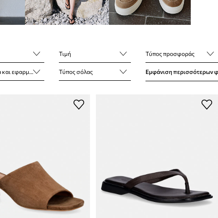
Τιμή
Τύπος προσφοράς
αι εφαρμογή
Τύπος σόλας
Εμφάνιση περισσότερων 