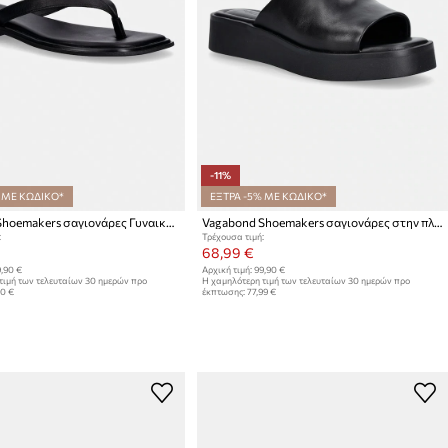
-11%
 ΜΕ ΚΩΔΙΚΟ*
ΕΞΤΡΑ -5% ΜΕ ΚΩΔΙΚΟ*
Vagabond Shoemakers σαγιονάρες Γυναικείες δερμάτινες IZZY
Vagabond Shoemakers σαγιονάρες στην πλατφόρμα Γυναικεία δερμάτινες DANYA
:
Τρέχουσα τιμή:
68,99 €
,90 €
Αρχική τιμή:
99,90 €
τιμή των τελευταίων 30 ημερών προ
Η χαμηλότερη τιμή των τελευταίων 30 ημερών προ
90 €
έκπτωσης:
77,99 €