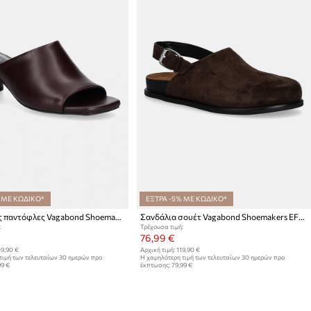
 ΜΕ ΚΩΔΙΚΟ*
ΕΞΤΡΑ -5% ΜΕ ΚΩΔΙΚΟ*
Δερμάτινες παντόφλες Vagabond Shoemakers PIPER
Σανδάλια σουέτ Vagabond Shoemakers EFFIE
:
Τρέχουσα τιμή:
76,99 €
9,90 €
Αρχική τιμή:
119,90 €
τιμή των τελευταίων 30 ημερών προ
Η χαμηλότερη τιμή των τελευταίων 30 ημερών προ
99 €
έκπτωσης:
79,99 €