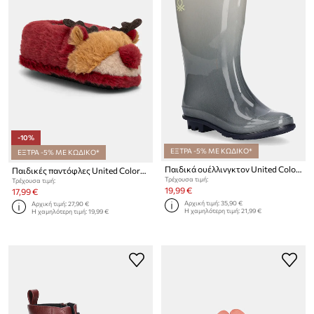
-10%
ΕΞΤΡΑ -5% ΜΕ ΚΩΔΙΚΟ*
ΕΞΤΡΑ -5% ΜΕ ΚΩΔΙΚΟ*
Παιδικά ουέλλινγκτον United Colors of Benetton
Παιδικές παντόφλες United Colors of Benetton
Τρέχουσα τιμή:
Τρέχουσα τιμή:
19,99 €
17,99 €
Αρχική τιμή:
35,90 €
Αρχική τιμή:
27,90 €
Η χαμηλότερη τιμή:
21,99 €
Η χαμηλότερη τιμή:
19,99 €