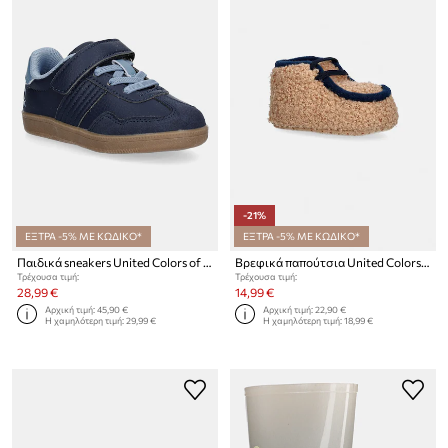
-21%
ΕΞΤΡΑ -5% ΜΕ ΚΩΔΙΚΟ*
ΕΞΤΡΑ -5% ΜΕ ΚΩΔΙΚΟ*
Παιδικά sneakers United Colors of Benetton
Βρεφικά παπούτσια United Colors of Benetton
Τρέχουσα τιμή:
Τρέχουσα τιμή:
28,99 €
14,99 €
Αρχική τιμή:
45,90 €
Αρχική τιμή:
22,90 €
Η χαμηλότερη τιμή:
29,99 €
Η χαμηλότερη τιμή:
18,99 €