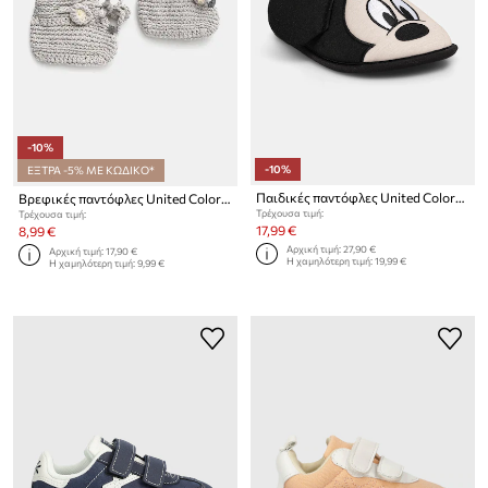
-10%
-10%
ΕΞΤΡΑ -5% ΜΕ ΚΩΔΙΚΟ*
Παιδικές παντόφλες United Colors of Benetton
Βρεφικές παντόφλες United Colors of Benetton
Τρέχουσα τιμή:
Τρέχουσα τιμή:
17,99 €
8,99 €
Αρχική τιμή:
27,90 €
Αρχική τιμή:
17,90 €
Η χαμηλότερη τιμή:
19,99 €
Η χαμηλότερη τιμή:
9,99 €