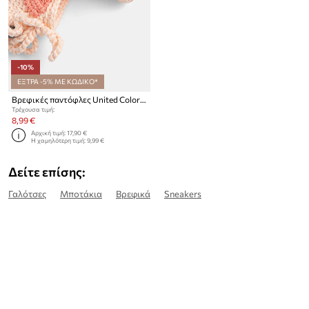
-10%
ΕΞΤΡΑ -5% ΜΕ ΚΩΔΙΚΟ*
Βρεφικές παντόφλες United Colors of Benetton
Τρέχουσα τιμή:
8,99 €
Αρχική τιμή:
17,90 €
Η χαμηλότερη τιμή:
9,99 €
Δείτε επίσης:
Γαλότσες
Μποτάκια
Βρεφικά
Sneakers