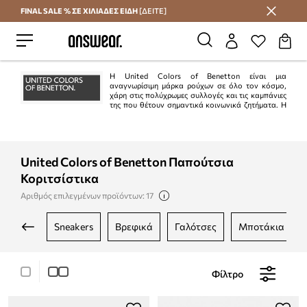
FINAL SALE % ΣΕ ΧΙΛΙΑΔΕΣ ΕΙΔΗ
[ΔΕΙΤΕ]
Εξοικονομήστε με το Answear Club
Η United Colors of Benetton είναι μια
αναγνωρίσιμη μάρκα ρούχων σε όλο τον κόσμο,
χάρη στις πολύχρωμες συλλογές και τις καμπάνιες
της που θέτουν σημαντικά κοινωνικά ζητήματα. Η
ιταλική μάρκα φημίζεται για τα πολύχρωμα σχέδια, την καλή ποιότητα, τη
βιώσιμη παραγωγή και τη δέσμευσή της για την προστασία του
περιβάλλοντος.
United Colors of Benetton Παπούτσια
Κοριτσίστικα
Αριθμός επιλεγμένων προϊόντων: 17
sneakers
βρεφικά
γαλότσες
μποτάκια
Φίλτρο