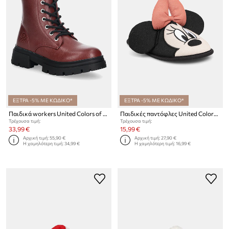
ΕΞΤΡΑ -5% ΜΕ ΚΩΔΙΚΟ*
ΕΞΤΡΑ -5% ΜΕ ΚΩΔΙΚΟ*
Παιδικά workers United Colors of Benetton
Παιδικές παντόφλες United Colors of Benetton
Τρέχουσα τιμή:
Τρέχουσα τιμή:
33,99 €
15,99 €
Αρχική τιμή:
55,90 €
Αρχική τιμή:
27,90 €
Η χαμηλότερη τιμή:
34,99 €
Η χαμηλότερη τιμή:
16,99 €