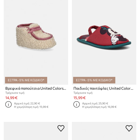
ΕΞΤΡΑ -5% ΜΕ ΚΩΔΙΚΟ*
ΕΞΤΡΑ -5% ΜΕ ΚΩΔΙΚΟ*
Βρεφικά παπούτσια United Colors of Benetton
Παιδικές παντόφλες United Colors of Benetton
Τρέχουσα τιμή:
Τρέχουσα τιμή:
14,99 €
15,99 €
Αρχική τιμή:
22,90 €
Αρχική τιμή:
25,90 €
Η χαμηλότερη τιμή:
15,99 €
Η χαμηλότερη τιμή:
16,99 €