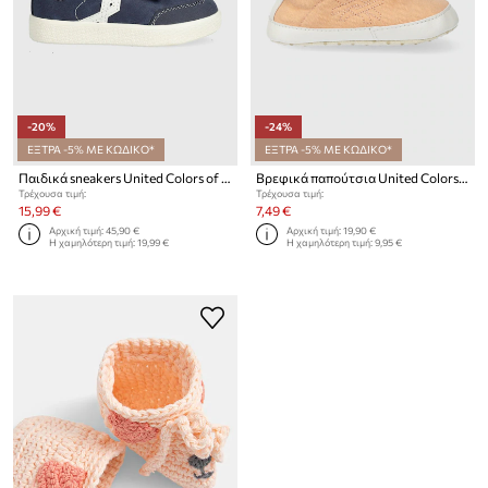
-20%
-24%
ΕΞΤΡΑ -5% ΜΕ ΚΩΔΙΚΟ*
ΕΞΤΡΑ -5% ΜΕ ΚΩΔΙΚΟ*
Παιδικά sneakers United Colors of Benetton
Βρεφικά παπούτσια United Colors of Benetton
Τρέχουσα τιμή:
Τρέχουσα τιμή:
15,99 €
7,49 €
Αρχική τιμή:
45,90 €
Αρχική τιμή:
19,90 €
Η χαμηλότερη τιμή:
19,99 €
Η χαμηλότερη τιμή:
9,95 €