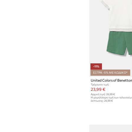
-11%
ΕΞΤΡΑ -5% ΜΕ ΚΩΔΙΚΟ*
Τρέχουσα τιμή:
23,99 €
Αρχική τιμή:
26,99 €
Η χαμηλότερη τιμή των τελευταί
έκπτωσης:
26,99 €