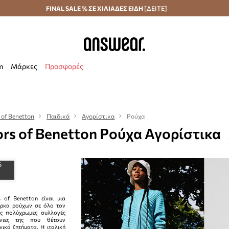
Αποστολή σε 24 ώρες
FINAL SALE % ΣΕ ΧΙΛΙΑΔΕΣ ΕΙΔΗ
Εξοικονομήστε με το Answear Club
[ΔΕΙΤΕ]
m
Μάρκες
Προσφορές
 of Benetton
Παιδικά
Αγορίστικα
Ρούχα
ors of Benetton Ρούχα Αγορίστικα
 of Benetton είναι μια
άρκα ρούχων σε όλο τον
ις πολύχρωμες συλλογές
νιες της που θέτουν
νικά ζητήματα. Η ιταλική