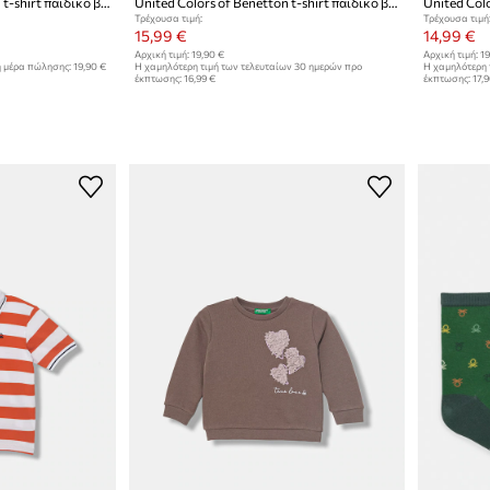
United Colors of Benetton t-shirt παιδικό βαμβακερό
United Colors of Benetton t-shirt παιδικό βαμβακερό
Τρέχουσα τιμή:
Τρέχουσα τιμή
15,99 €
14,99 €
Αρχική τιμή:
19,90 €
Αρχική τιμή:
19
η μέρα πώλησης:
19,90 €
Η χαμηλότερη τιμή των τελευταίων 30 ημερών προ
Η χαμηλότερη 
έκπτωσης:
16,99 €
έκπτωσης:
17,