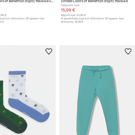
United Colors of Benetton σορτς παιδικά ντένιμ
United Colors of Benetton σορτς παιδικά
:
Τρέχουσα τιμή:
15,99 €
,90 €
Αρχική τιμή:
23,90 €
τιμή των τελευταίων 30 ημερών προ
Η χαμηλότερη τιμή των τελευταίων 30 ημερών προ
90 €
έκπτωσης:
16,99 €