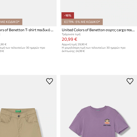
-16%
 ΜΕ ΚΩΔΙΚΟ*
ΕΞΤΡΑ -5% ΜΕ ΚΩΔΙΚΟ*
United Colors of Benetton T-shirt παιδικό βαμβακερό
United Colors of Benetton σορτς cargo παιδικά ντένιμ
:
Τρέχουσα τιμή:
20,99 €
,90 €
Αρχική τιμή:
29,90 €
τιμή των τελευταίων 30 ημερών προ
Η χαμηλότερη τιμή των τελευταίων 30 ημερών προ
99 €
έκπτωσης:
24,99 €