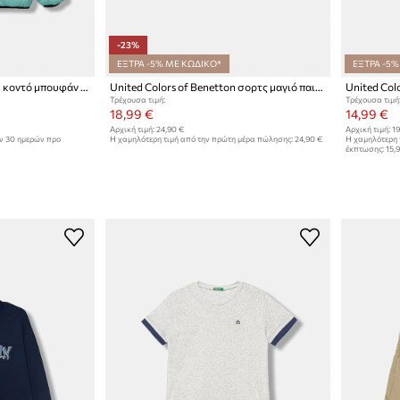
-23%
ΕΞΤΡΑ -5% ΜΕ ΚΩΔΙΚΟ*
ΕΞΤΡΑ -5%
United Colors of Benetton κοντό μπουφάν παιδικό
United Colors of Benetton σορτς μαγιό παιδικά
Τρέχουσα τιμή:
Τρέχουσα τιμή
18,99 €
14,99 €
Αρχική τιμή:
24,90 €
Αρχική τιμή:
19
ων 30 ημερών προ
Η χαμηλότερη τιμή από την πρώτη μέρα πώλησης:
24,90 €
Η χαμηλότερη 
έκπτωσης:
15,