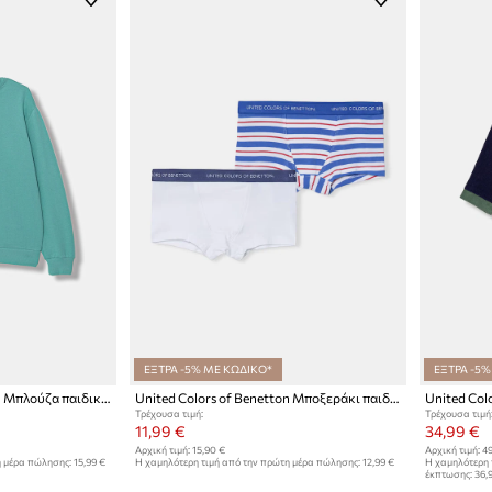
ΕΞΤΡΑ -5% ΜΕ ΚΩΔΙΚΟ*
ΕΞΤΡΑ -5%
United Colors of Benetton Μπλούζα παιδική βαμβακερή
United Colors of Benetton Μποξεράκι παιδικό βαμβακερό με ελαστάν 2-pack
Τρέχουσα τιμή:
Τρέχουσα τιμή
11,99 €
34,99 €
Αρχική τιμή:
15,90 €
Αρχική τιμή:
49
η μέρα πώλησης:
15,99 €
Η χαμηλότερη τιμή από την πρώτη μέρα πώλησης:
12,99 €
Η χαμηλότερη 
έκπτωσης:
36,