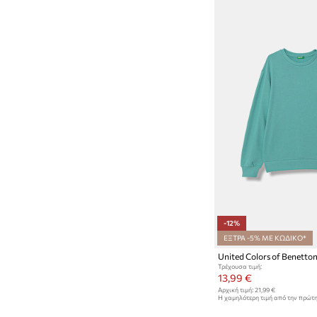
-12%
ΕΞΤΡΑ -5% ΜΕ ΚΩΔΙΚΟ*
Τρέχουσα τιμή:
13,99 €
Αρχική τιμή:
21,99 €
Η χαμηλότερη τιμή από την πρώτ