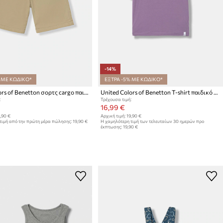
-14%
 ΜΕ ΚΩΔΙΚΟ*
ΕΞΤΡΑ -5% ΜΕ ΚΩΔΙΚΟ*
United Colors of Benetton σορτς cargo παιδικά βαμβακερά
United Colors of Benetton T-shirt παιδικό βαμβακερό
:
Τρέχουσα τιμή:
16,99 €
,90 €
Αρχική τιμή:
19,90 €
τιμή από την πρώτη μέρα πώλησης:
19,90 €
Η χαμηλότερη τιμή των τελευταίων 30 ημερών προ
έκπτωσης:
19,90 €