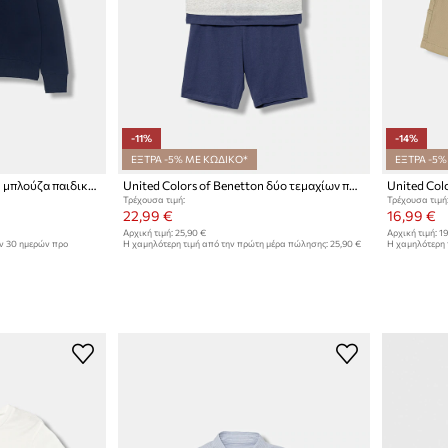
-11%
-14%
ΕΞΤΡΑ -5% ΜΕ ΚΩΔΙΚΟ*
ΕΞΤΡΑ -5%
United Colors of Benetton μπλούζα παιδική βαμβακερή
United Colors of Benetton δύο τεμαχίων παιδικά βαμβακερά
Τρέχουσα τιμή:
Τρέχουσα τιμή
22,99 €
16,99 €
Αρχική τιμή:
25,90 €
Αρχική τιμή:
19
ων 30 ημερών προ
Η χαμηλότερη τιμή από την πρώτη μέρα πώλησης:
25,90 €
Η χαμηλότερη 