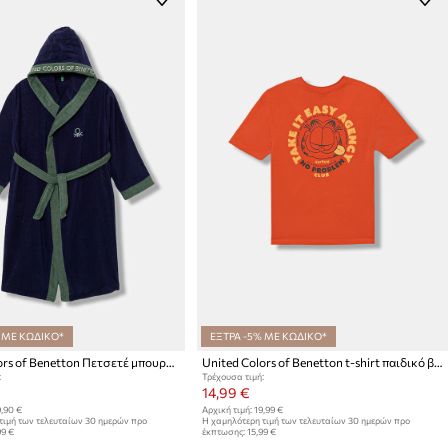
 ΜΕ ΚΩΔΙΚΟ*
ΕΞΤΡΑ -5% ΜΕ ΚΩΔΙΚΟ*
United Colors of Benetton Πετσετέ μπουρνούζι παιδικό βαμβακερό
United Colors of Benetton t-shirt παιδικό βαμβακερό
:
Τρέχουσα τιμή:
14,99 €
,90 €
Αρχική τιμή:
19,99 €
τιμή των τελευταίων 30 ημερών προ
Η χαμηλότερη τιμή των τελευταίων 30 ημερών προ
99 €
έκπτωσης:
15,99 €