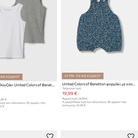
ΕΞΤΡΑ -5% ΜΕ ΚΩΔΙΚΟ*
 ΜΕ ΚΩΔΙΚΟ*
United Colors of Benetton φορμάκι με κοντά μανίκια παιδικό βαμβακερό
Παιδικό μπλουζάκι United Colors of Benetton 2-pack
Τρέχουσα τιμή:
:
19,99 €
Αρχική τιμή:
24,99 €
,90 €
Η χαμηλότερη τιμή των τελευταίων 30 ημερών προ
τιμή των τελευταίων 30 ημερών προ
έκπτωσης:
20,99 €
90 €