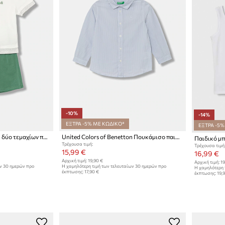
-10%
-14%
ΕΞΤΡΑ -5% ΜΕ ΚΩΔΙΚΟ*
ΕΞΤΡΑ -5%
United Colors of Benetton δύο τεμαχίων παιδικά βαμβακερά
United Colors of Benetton Πουκάμισο παιδικό βαμβακερό
Τρέχουσα τιμή:
Τρέχουσα τιμή
15,99 €
16,99 €
Αρχική τιμή:
19,90 €
Αρχική τιμή:
19
ων 30 ημερών προ
Η χαμηλότερη τιμή των τελευταίων 30 ημερών προ
Η χαμηλότερη 
έκπτωσης:
17,90 €
έκπτωσης:
19,