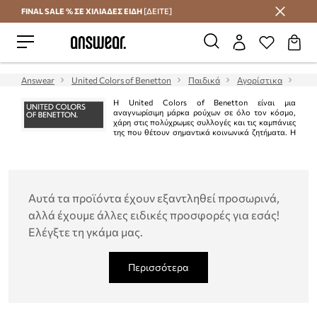
FINAL SALE % ΣΕ ΧΙΛΙΑΔΕΣ ΕΙΔΗ
[ΔΕΙΤΕ]
Εξοικονομήστε με το Answear Club
Answear
United Colors of Benetton
Παιδικά
Αγορίστικα
Παπ
Η United Colors of Benetton είναι μια
αναγνωρίσιμη μάρκα ρούχων σε όλο τον κόσμο,
χάρη στις πολύχρωμες συλλογές και τις καμπάνιες
της που θέτουν σημαντικά κοινωνικά ζητήματα. Η
ιταλική μάρκα φημίζεται για τα πολύχρωμα σχέδια, την καλή ποιότητα, τη
βιώσιμη παραγωγή και τη δέσμευσή της για την προστασία του
περιβάλλοντος.
Αυτά τα προϊόντα έχουν εξαντληθεί προσωρινά,
αλλά έχουμε άλλες ειδικές προσφορές για εσάς!
Ελέγξτε τη γκάμα μας.
Περισσότερα