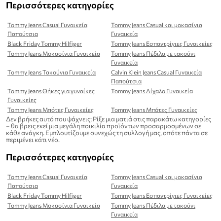
Περισσότερες κατηγορίες
Tommy Jeans Casual Γυναικεία
Tommy Jeans Casual και μοκασίνια
Παπούτσια
Γυναικεία
Black Friday Tommy Hilfiger
Tommy Jeans Εσπαντρίγιες Γυναικείες
Tommy Jeans Μοκασίνια Γυναικεία
Tommy Jeans Πέδιλα με τακούνι
Γυναικεία
Tommy Jeans Τακούνια Γυναικεία
Calvin Klein Jeans Casual Γυναικεία
Παπούτσια
Tommy Jeans Θήκες για γυναίκες
Tommy Jeans Δίχαλο Γυναικεία
Γυναικείες
Tommy Jeans Μπότες Γυναικείες
Tommy Jeans Μπότες Γυναικείες
Δεν βρήκες αυτό που ψάχνεις; Ρίξε μια ματιά στις παρακάτω κατηγορίες
– θα βρεις εκεί μια μεγάλη ποικιλία προϊόντων προσαρμοσμένων σε
κάθε ανάγκη. Εμπλουτίζουμε συνεχώς τη συλλογή μας, οπότε πάντα σε
περιμένει κάτι νέο.
Περισσότερες κατηγορίες
Tommy Jeans Casual Γυναικεία
Tommy Jeans Casual και μοκασίνια
Παπούτσια
Γυναικεία
Black Friday Tommy Hilfiger
Tommy Jeans Εσπαντρίγιες Γυναικείες
Tommy Jeans Μοκασίνια Γυναικεία
Tommy Jeans Πέδιλα με τακούνι
Γυναικεία