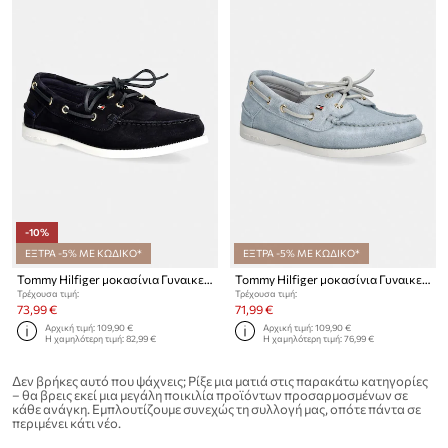
-10%
ΕΞΤΡΑ -5% ΜΕ ΚΩΔΙΚΟ*
ΕΞΤΡΑ -5% ΜΕ ΚΩΔΙΚΟ*
Tommy Hilfiger μοκασίνια Γυναικεία σουέτ HILFIGER SUEDE BOAT SHOE
Tommy Hilfiger μοκασίνια Γυναικεία σουέτ HILFIGER SUEDE BOAT SHOE
Τρέχουσα τιμή:
Τρέχουσα τιμή:
73,99 €
71,99 €
Αρχική τιμή:
109,90 €
Αρχική τιμή:
109,90 €
Η χαμηλότερη τιμή:
82,99 €
Η χαμηλότερη τιμή:
76,99 €
Δεν βρήκες αυτό που ψάχνεις; Ρίξε μια ματιά στις παρακάτω κατηγορίες
– θα βρεις εκεί μια μεγάλη ποικιλία προϊόντων προσαρμοσμένων σε
κάθε ανάγκη. Εμπλουτίζουμε συνεχώς τη συλλογή μας, οπότε πάντα σε
περιμένει κάτι νέο.