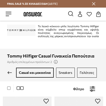
FINAL SALE % ΣΕ ΧΙΛΙΑΔΕΣ ΕΙΔΗ
[ΔΕΙΤΕ]
Εξοικονομήστε με το Answear Club
Το λευκό-κόκκινο-μπλε λογότυπο Tommy Hilfiger
είναι σύμβολο σπορ κομψότητας και υψηλής
ποιότητας αναγνωρισμένης παγκοσμίως. Οι
συλλογές της μάρκας αντιπροσωπεύουν την ουσία
του αμερικανικού στυλ "preppy". Είναι κλασικό στην τρέχουσα μόδα.
Ταυτόχρονα, η Tommy Hilfiger είναι μια από τις κορυφαίες μάρκες lifestyle με
περισσότερα από 1.000 καταστήματα σε 90 χώρες.
Tommy Hilfiger Casual Γυναικεία Παπούτσια
Αριθμός επιλεγμένων προϊόντων: 2
casual και μοκασίνια
sneakers
γαλότσες
ε
Φίλτρο