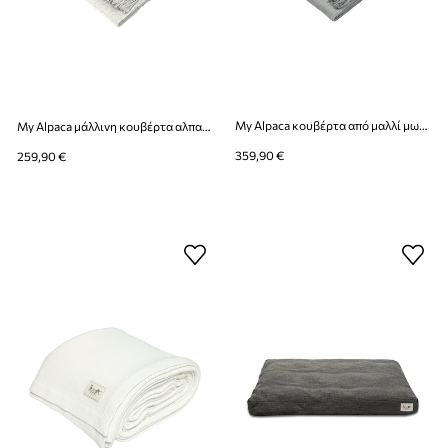
My Alpaca κουβέρτα από μαλλί μωρού αλπακά
My Alpaca μάλλινη κουβέρτα αλπακά
359,90 €
259,90 €