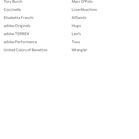
Tory Burch
Marc O'Polo
Coccinelle
Love Moschino
Elisabetta Franchi
AllSaints
adidas Originals
Hugo
adidas TERREX
Levi's
adidas Performance
Tous
United Colors of Benetton
Wrangler