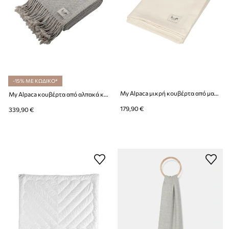
-15% ΜΕ ΚΩΔΙΚΟ*
My Alpaca μικρή κουβέρτα από μαλλί μωρού αλπακά
My Alpaca κουβέρτα από αλπακά και οργανικό βαμβάκι
179,90 €
339,90 €