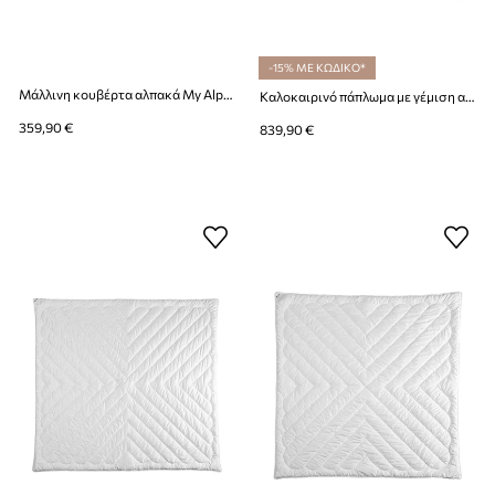
-15% ΜΕ ΚΩΔΙΚΟ*
Μάλλινη κουβέρτα αλπακά My Alpaca Fishbone 150 x 200 cm
Καλοκαιρινό πάπλωμα με γέμιση αλπακά My Alpaca 200 x 200 cm
359,90 €
839,90 €