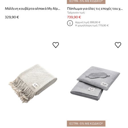
ΕΞΤΡΑ -5% ΜΕ ΚΩΔΙΚΟ*
Μάλλινη κουβέρτα αλπακά My Alpaca 150 x 220 cm
Πάπλωμα για όλες τις εποχές του χρόνου με γέμιση από μαλλί αλπακά My Alpaca 220 x 200 cm
Τρέχουσα τιμή:
329,90 €
739,90 €
Αρχική τιμή:
899,90 €
Η χαμηλότερη τιμή:
779,90 €
ΕΞΤΡΑ -5% ΜΕ ΚΩΔΙΚΟ*