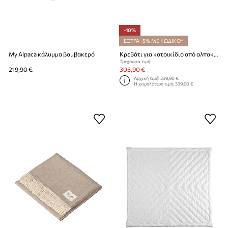
-10%
ΕΞΤΡΑ -5% ΜΕ ΚΩΔΙΚΟ*
My Alpaca κάλυμμα βαμβακερό
Κρεβάτι για κατοικίδιο από αλπακά My Alpaca 100 x 80 x 10 cm
Τρέχουσα τιμή:
219,90 €
305,90 €
Αρχική τιμή:
339,90 €
Η χαμηλότερη τιμή:
339,90 €