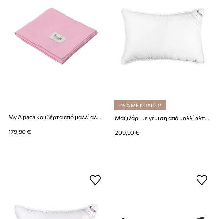
-15% ΜΕ ΚΩΔΙΚΟ*
My Alpaca κουβέρτα από μαλλί αλπακά
Μαξιλάρι με γέμιση από μαλλί αλπακά My Alpaca 40 x 80 cm
179,90 €
209,90 €