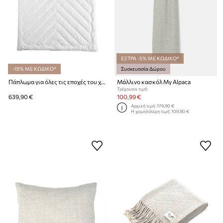
ΕΞΤΡΑ -5% ΜΕ ΚΩΔΙΚΟ*
-15% ΜΕ ΚΩΔΙΚΟ*
Συσκευασία Δώρου
Πάπλωμα για όλες τις εποχές του χρόνου με γέμιση από μαλλί αλπακά My Alpaca 150 x 200 cm
Μάλλινο κασκόλ My Alpaca
Τρέχουσα τιμή:
639,90 €
100,99 €
Αρχική τιμή:
179,90 €
Η χαμηλότερη τιμή:
109,90 €