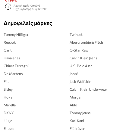
61,99 €
Αρχική τιμή:
109,90 €
Η χαμηλότερη τιμή:
68,99 €
Δημοφιλείς μάρκες
Tommy Hilfiger
Twinset
Reebok
Abercrombie & Fitch
Gant
G-Star Raw
Havaianas
Calvin Klein Jeans
Chiara Ferragni
U.S. Polo Assn.
Dr. Martens
Joop!
Fila
Jack Wolfskin
Sisley
Calvin Klein Underwear
Hoka
Morgan
Marella
Aldo
DKNY
Tommy Jeans
Liu Jo
Karl Kani
Ellesse
Fjällräven