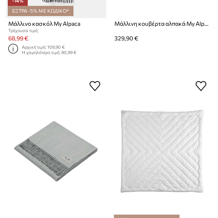
-14%
ΕΞΤΡΑ -5% ΜΕ ΚΩΔΙΚΟ*
Μάλλινο κασκόλ My Alpaca
Μάλλινη κουβέρτα αλπακά My Alpaca 150 x 220 cm
Τρέχουσα τιμή:
68,99 €
329,90 €
Αρχική τιμή:
109,90 €
Η χαμηλότερη τιμή:
80,99 €