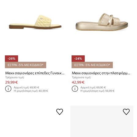
-26%
-24%
ΕΞΤΡΑ -5% ΜΕ ΚΩΔΙΚΟ*
ΕΞΤΡΑ -5% ΜΕ ΚΩΔΙΚΟ*
Mexx σαγιονάρες επίπεδες Γυναικείες TULLA ZUMO Sandal
Mexx σαγιονάρες στην πλατφόρμα Γυναικείες LOTUS II PACHA Sandal
Τρέχουσα τιμή:
Τρέχουσα τιμή:
29,99 €
42,99 €
Αρχική τιμή:
49,90 €
Αρχική τιμή:
69,90 €
Η χαμηλότερη τιμή:
40,99 €
Η χαμηλότερη τιμή:
56,99 €