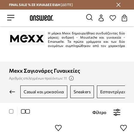
FINAL SALE % ΣΕ ΧΙΛΙΑΔΕΣ ΕΙΔΗ
[ΔΕΙΤΕ]
Εξοικονομήστε με το Answear Club
Η μάρκα Mexx δημιουργήθηκε συνδυάζοντας δύο
μάρκες: ανδρική - Moustache και γυναικεία -
Emanuelle. Τα πρώτα γράμματα και των δύο
ονομάτων συμπληρώθηκαν από τον χαρακτήρα
"Xx", που χρησιμοποιείται στα αγγλικά, για να σχηματιστεί το όνομα Mexx. Τα
ρούχα της μάρκας απευθύνονται σε νέους ανεξάρτητους ανθρώπους που
ακολουθούν τις τάσεις. Η μόδα εμπνέεται από την ατμόσφαιρα μιας
πολυσύχναστης μητρόπολης.
Mexx Σαγιονάρες Γυναικείες
Αριθμός επιλεγμένων προϊόντων: 11
casual και μοκασίνια
sneakers
εσπαντρίγιες
Φίλτρο