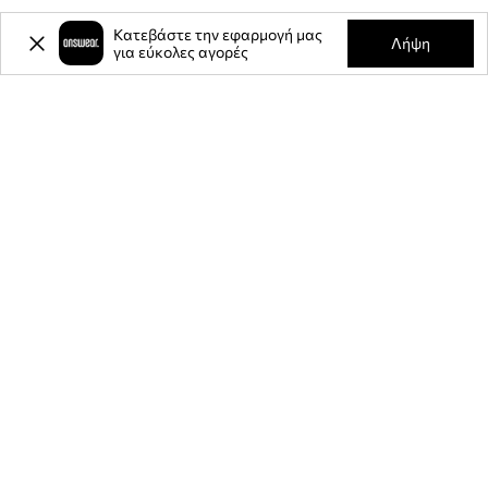
Κατεβάστε την εφαρμογή μας
Λήψη
για εύκολες αγορές
-20%
έκπτωση στην πρώτη σας
αγορά** για την εγγραφή σας στο
ενημερωτικό μας δελτίο.
Γίνετε μέλος της κοινότητάς μας για να λαμβάνετε πληροφορίες
σχετικά με τις τελευταίες προσφορές και προϊόντα.
**Η έκπτωση είναι εφάπαξ και ισχύει για μη εκπτωτικά προϊόντα της