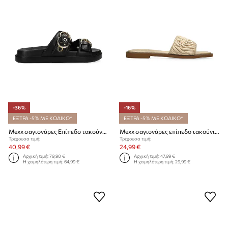
-36%
-16%
ΕΞΤΡΑ -5% ΜΕ ΚΩΔΙΚΟ*
ΕΞΤΡΑ -5% ΜΕ ΚΩΔΙΚΟ*
Mexx σαγιονάρες Επίπεδο τακούνι Γυναικείες TOMA SIKIEL Sandal
Mexx σαγιονάρες επίπεδο τακούνι γυναικείες TULLA ZUMO Sandal
Τρέχουσα τιμή:
Τρέχουσα τιμή:
40,99 €
24,99 €
Αρχική τιμή:
79,90 €
Αρχική τιμή:
47,99 €
Η χαμηλότερη τιμή:
64,99 €
Η χαμηλότερη τιμή:
29,99 €