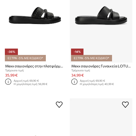
-36%
-14%
ΕΞΤΡΑ -5% ΜΕ ΚΩΔΙΚΟ*
ΕΞΤΡΑ -5% ΜΕ ΚΩΔΙΚΟ*
Mexx σαγιονάρες στην πλατφόρμα Γυναικείες LOTUS II PACHA Sandal
Mexx σαγιονάρες Γυναικεία LOTUS II PACHA
Τρέχουσα τιμή:
Τρέχουσα τιμή:
35,99 €
34,99 €
Αρχική τιμή:
69,90 €
Αρχική τιμή:
69,90 €
Η χαμηλότερη τιμή:
56,99 €
Η χαμηλότερη τιμή:
40,99 €