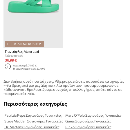
ΕΞΤΡΑ -5% ΜΕ ΚΩΔΙΚΟ*
Παντόφλες Mexx Lexi
Τρέχουσα τιμή:
36,99 €
Αρχική τιμή:
74,99 €
Η χαμηλότερη τιμή:
37,49 €
Δεν βρήκες αυτό που ψάχνεις; Ρίξε μια ματιά στις παρακάτω κατηγορίες
– θα βρεις εκεί μια μεγάλη ποικιλία προϊόντων προσαρμοσμένων σε
κάθε ανάγκη. Εμπλουτίζουμε συνεχώς τη συλλογή μας, οπότε πάντα σε
περιμένει κάτι νέο.
Περισσότερες κατηγορίες
Patrizia Pepe Σαγιονάρες Γυναικείες
Marc O'Polo Σαγιονάρες Γυναικείες
Steve Madden Σαγιονάρες Γυναικείες
Guess Σαγιονάρες Γυναικείες
Dr. Martens Σαγιονάρες Γυναικείες
Pinko Σαγιονάρες Γυναικείες