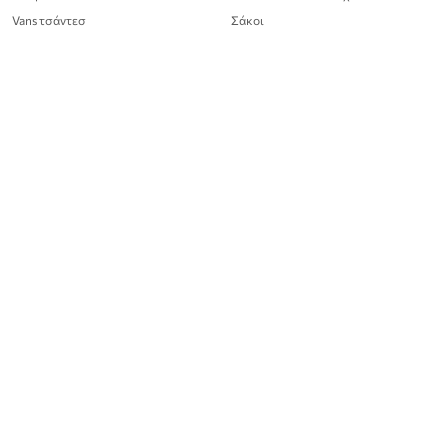
Vans τσάντεσ
Σάκοι