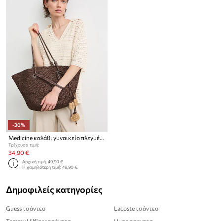
-30%
Medicine καλάθι γυναικείο πλεγμένο
Τρέχουσα τιμή:
34,90 €
Αρχική τιμή:
49,90 €
Η χαμηλότερη τιμή:
49,90 €
Δημοφιλείς κατηγορίες
Guess τσάντεσ
Lacoste τσάντεσ