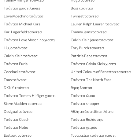
Tommy Hilfiger τσάντεσ
Hugo τσαντεσ
Τσάντεσ χιαστί Guess
Boss τσαντεσ
Love Moschino τσάντεσ
Twinset τσαντεσ
Τσάντεσ Michael Kors
Lauren Ralph Lauren τσαντεσ
Karl Lagerfeld τσάντεσ
Tommy Jeans τσαντεσ
Τσάντεσ Love Moschino χιαστι
Calvin Klein Jeans τσαντεσ
Liu Jo τσάντεσ
Tory Burch τσαντεσ
Calvin Klein τσάντεσ
Patrizia Pepe τσαντεσ
Τσάντεσ Furla
Τσάντεσ Calvin Klein χιαστι
Coccinelle τσάντεσ
United Colours of Benetton τσαντεσ
Tous τσάντεσ
Τσάντεσ The North Face
DKNY τσάντεσ
θηκη λαπτοπ
Τσάντεσ Tommy Hilfiger χιαστί
Τσάντεσ ώμου
Steve Madden τσάντεσ
Τσάντεσ shopper
Desigual τσάντεσ
Αθλητικά σακίδια πλάτησ
Τσάντεσ Coach
Τσάντεσ θαλάσσησ
Τσάντεσ Nobo
Τσάντεσ χειρόσ
Eastpak τσάντεσ
Γυναικείεσ τσάντεσ χιαστί