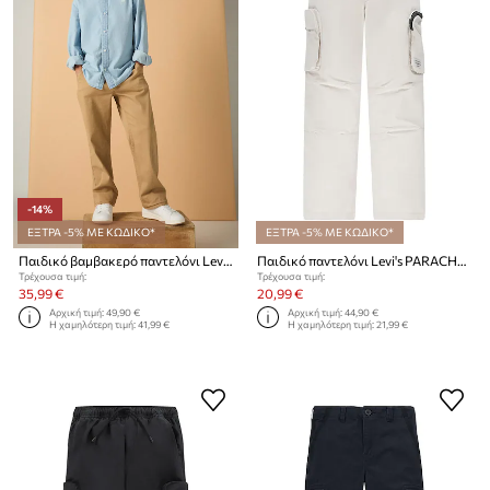
-14%
ΕΞΤΡΑ -5% ΜΕ ΚΩΔΙΚΟ*
ΕΞΤΡΑ -5% ΜΕ ΚΩΔΙΚΟ*
Παιδικό βαμβακερό παντελόνι Levi's XX CHINO RELAXED STRAIGHT
Παιδικό παντελόνι Levi's PARACHUTE CARGO PANTS
Τρέχουσα τιμή:
Τρέχουσα τιμή:
35,99 €
20,99 €
Αρχική τιμή:
49,90 €
Αρχική τιμή:
44,90 €
Η χαμηλότερη τιμή:
41,99 €
Η χαμηλότερη τιμή:
21,99 €