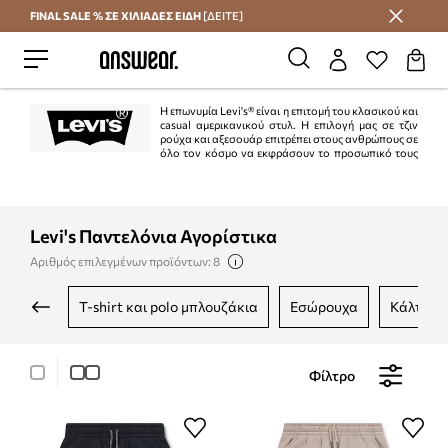
FINAL SALE % ΣΕ ΧΙΛΙΑΔΕΣ ΕΙΔΗ
[ΔΕΙΤΕ]
Εξοικονομήστε με το Answear Club
Η επωνυμία Levi's® είναι η επιτομή του κλασικού και
casual αμερικανικού στυλ. Η επιλογή μας σε τζιν
ρούχα και αξεσουάρ επιτρέπει στους ανθρώπους σε
όλο τον κόσμο να εκφράσουν το προσωπικό τους
στυλ. Η επωνυμία Levi's® είναι συνώνυμη με το τζιν, ένα σύμβολο που, χάρη
στην ιστορία 150 και πλέον ετών της σύγχρονης προσέγγισης στη μόδα,
απολαμβάνει το ενδιαφέρον και την πίστη γενεών σε όλο τον κόσμο.
Levi's Παντελόνια Αγορίστικα
Αριθμός επιλεγμένων προϊόντων: 8
t-shirt και polo μπλουζάκια
εσώρουχα
κάλτσες
Φίλτρο