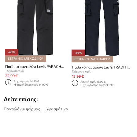
-48%
-36%
ΕΞΤΡΑ -5% ΜΕ ΚΩΔΙΚΟ*
ΕΞΤΡΑ -5% ΜΕ ΚΩΔΙΚΟ*
Παιδικό παντελόνι Levi's PARACHUTE CARGO PANTS
Παιδικό παντελόνι Levi's TRADITIONAL CARGO
Τρέχουσα τιμή:
Τρέχουσα τιμή:
22,99 €
13,99 €
Αρχική τιμή:
44,90 €
Αρχική τιμή:
43,99 €
Η χαμηλότερη τιμή:
44,90 €
Η χαμηλότερη τιμή:
21,99 €
Δείτε επίσης:
Παντελόνια φόρμας
Υφασμάτινα