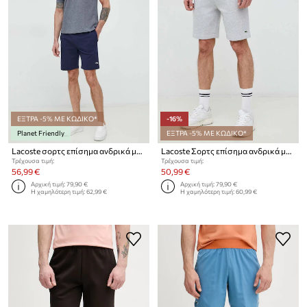
ΕΞΤΡΑ -5% ΜΕ ΚΩΔΙΚΟ*
-16%
Planet Friendly
ΕΞΤΡΑ -5% ΜΕ ΚΩΔΙΚΟ*
Lacoste σορτς επίσημα ανδρικά με βαμβάκι
Lacoste Σορτς επίσημα ανδρικά με βαμβάκι
Τρέχουσα τιμή:
Τρέχουσα τιμή:
56,99 €
50,99 €
Αρχική τιμή:
79,90 €
Αρχική τιμή:
79,90 €
Η χαμηλότερη τιμή:
62,99 €
Η χαμηλότερη τιμή:
60,99 €