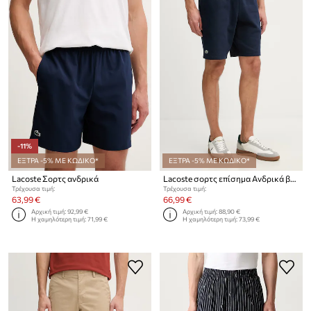
-11%
ΕΞΤΡΑ -5% ΜΕ ΚΩΔΙΚΟ*
ΕΞΤΡΑ -5% ΜΕ ΚΩΔΙΚΟ*
Lacoste Σορτς ανδρικά
Lacoste σορτς επίσημα Ανδρικά βαμβακερά
Τρέχουσα τιμή:
Τρέχουσα τιμή:
63,99 €
66,99 €
Αρχική τιμή:
92,99 €
Αρχική τιμή:
88,90 €
Η χαμηλότερη τιμή:
71,99 €
Η χαμηλότερη τιμή:
73,99 €