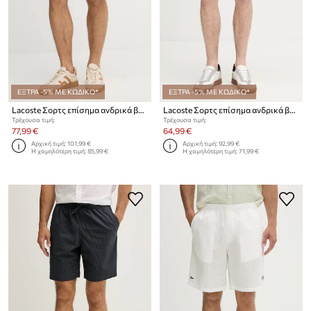
ΕΞΤΡΑ -5% ΜΕ ΚΩΔΙΚΟ*
ΕΞΤΡΑ -5% ΜΕ ΚΩΔΙΚΟ*
Lacoste Σορτς επίσημα ανδρικά βαμβακερά
Lacoste Σορτς επίσημα ανδρικά βαμβακερά
Τρέχουσα τιμή:
Τρέχουσα τιμή:
77,99 €
64,99 €
Αρχική τιμή:
101,99 €
Αρχική τιμή:
92,99 €
Η χαμηλότερη τιμή:
85,99 €
Η χαμηλότερη τιμή:
71,99 €