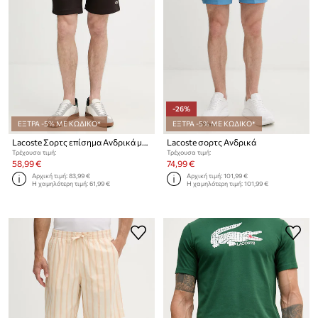
-26%
ΕΞΤΡΑ -5% ΜΕ ΚΩΔΙΚΟ*
ΕΞΤΡΑ -5% ΜΕ ΚΩΔΙΚΟ*
Lacoste Σορτς επίσημα Ανδρικά με βαμβάκι
Lacoste σορτς Ανδρικά
Τρέχουσα τιμή:
Τρέχουσα τιμή:
58,99 €
74,99 €
Αρχική τιμή:
83,99 €
Αρχική τιμή:
101,99 €
Η χαμηλότερη τιμή:
61,99 €
Η χαμηλότερη τιμή:
101,99 €