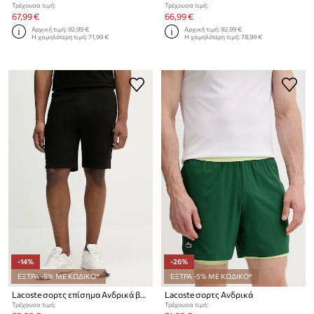
Τρέχουσα τιμή:
Τρέχουσα τιμή:
67,99 €
66,99 €
Αρχική τιμή:
92,99 €
Αρχική τιμή:
92,99 €
Η χαμηλότερη τιμή:
71,99 €
Η χαμηλότερη τιμή:
78,99 €
-14%
-26%
ΕΞΤΡΑ -5% ΜΕ ΚΩΔΙΚΟ*
ΕΞΤΡΑ -5% ΜΕ ΚΩΔΙΚΟ*
Lacoste σορτς επίσημα Ανδρικά βαμβακερά
Lacoste σορτς Ανδρικά
Τρέχουσα τιμή:
Τρέχουσα τιμή: