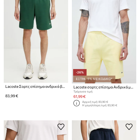
-26%
ΕΞΤΡΑ -5% ΜΕ ΚΩΔΙΚΟ*
Lacoste Σορτς επίσημα ανδρικά βαμβακερά
Lacoste σορτς επίσημα Ανδρικά με βαμβάκι
Τρέχουσα τιμή:
83,99 €
61,99 €
Αρχική τιμή:
83,90 €
Η χαμηλότερη τιμή:
83,90 €