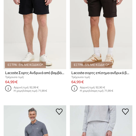
ΕΞΤΡΑ -5% ΜΕ ΚΩΔΙΚΟ*
ΕΞΤΡΑ -5% ΜΕ ΚΩΔΙΚΟ*
Lacoste Σορτς Ανδρικά από βαμβάκι με ελαστάν
Lacoste σορτς επίσημα ανδρικά βαμβακερά
Τρέχουσα τιμή:
Τρέχουσα τιμή:
64,99 €
64,99 €
Αρχική τιμή:
92,99 €
Αρχική τιμή:
92,90 €
Η χαμηλότερη τιμή:
71,99 €
Η χαμηλότερη τιμή:
71,99 €