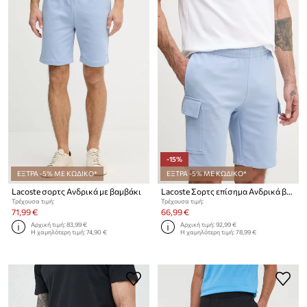
-15%
ΕΞΤΡΑ -5% ΜΕ ΚΩΔΙΚΟ*
ΕΞΤΡΑ -5% ΜΕ ΚΩΔΙΚΟ*
Lacoste σορτς Ανδρικά με βαμβάκι
Lacoste Σορτς επίσημα Ανδρικά βαμβακερά
Τρέχουσα τιμή:
Τρέχουσα τιμή:
71,99 €
66,99 €
Αρχική τιμή:
83,99 €
Αρχική τιμή:
92,99 €
Η χαμηλότερη τιμή:
74,90 €
Η χαμηλότερη τιμή:
78,99 €