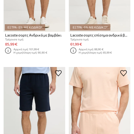
ΕΞΤΡΑ -5% ΜΕ ΚΩΔΙΚΟ*
ΕΞΤΡΑ -5% ΜΕ ΚΩΔΙΚΟ*
Lacoste σορτς Ανδρικά με βαμβάκι
Lacoste σορτς επίσημα ανδρικά βαμβακερά
Τρέχουσα τιμή:
Τρέχουσα τιμή:
85,99 €
61,99 €
Αρχική τιμή:
101,99 €
Αρχική τιμή:
88,90 €
Η χαμηλότερη τιμή:
90,90 €
Η χαμηλότερη τιμή:
65,99 €