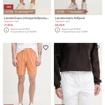
-14%
ΕΞΤΡΑ -5% ΜΕ ΚΩΔΙΚΟ*
ΕΞΤΡΑ -5% ΜΕ ΚΩΔΙΚΟ*
Lacoste Σορτς επίσημα Ανδρικά με βαμβάκι
Lacoste σορτς Ανδρικά
Τρέχουσα τιμή:
Τρέχουσα τιμή:
71,99 €
68,99 €
Αρχική τιμή:
83,99 €
Αρχική τιμή:
97,99 €
Η χαμηλότερη τιμή:
83,99 €
Η χαμηλότερη τιμή:
73,99 €