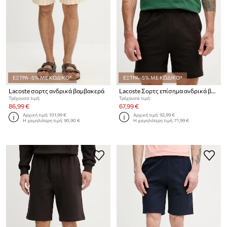
ΕΞΤΡΑ -5% ΜΕ ΚΩΔΙΚΟ*
ΕΞΤΡΑ -5% ΜΕ ΚΩΔΙΚΟ*
Lacoste σορτς ανδρικά βαμβακερά
Lacoste Σορτς επίσημα ανδρικά βαμβακερά
Τρέχουσα τιμή:
Τρέχουσα τιμή:
86,99 €
67,99 €
Αρχική τιμή:
101,99 €
Αρχική τιμή:
92,99 €
Η χαμηλότερη τιμή:
90,90 €
Η χαμηλότερη τιμή:
71,99 €