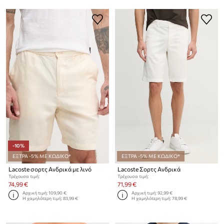
-10%
ΕΞΤΡΑ -5% ΜΕ ΚΩΔΙΚΟ*
ΕΞΤΡΑ -5% ΜΕ ΚΩΔΙΚΟ*
Lacoste σορτς Ανδρικά με λινό
Lacoste Σορτς Ανδρικά
Τρέχουσα τιμή:
Τρέχουσα τιμή:
74,99 €
71,99 €
Αρχική τιμή:
109,90 €
Αρχική τιμή:
92,99 €
Η χαμηλότερη τιμή:
83,99 €
Η χαμηλότερη τιμή:
78,99 €