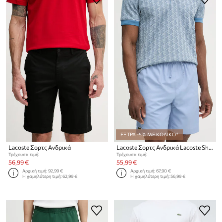
ΕΞΤΡΑ -5% ΜΕ ΚΩΔΙΚΟ*
Lacoste Σορτς Ανδρικά
Lacoste Σορτς Ανδρικά Lacoste Shorts GH353T 031
Τρέχουσα τιμή:
Τρέχουσα τιμή:
56,99 €
55,99 €
Αρχική τιμή:
92,99 €
Αρχική τιμή:
67,90 €
Η χαμηλότερη τιμή:
62,99 €
Η χαμηλότερη τιμή:
56,99 €