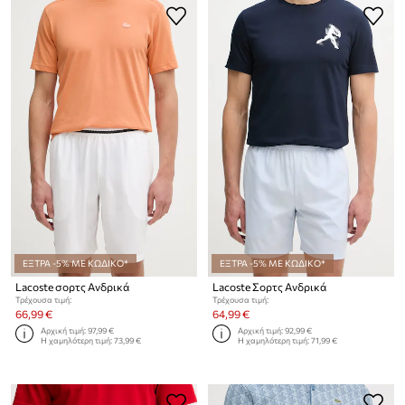
ΕΞΤΡΑ -5% ΜΕ ΚΩΔΙΚΟ*
ΕΞΤΡΑ -5% ΜΕ ΚΩΔΙΚΟ*
Lacoste σορτς Ανδρικά
Lacoste Σορτς Ανδρικά
Τρέχουσα τιμή:
Τρέχουσα τιμή:
66,99 €
64,99 €
Αρχική τιμή:
97,99 €
Αρχική τιμή:
92,99 €
Η χαμηλότερη τιμή:
73,99 €
Η χαμηλότερη τιμή:
71,99 €