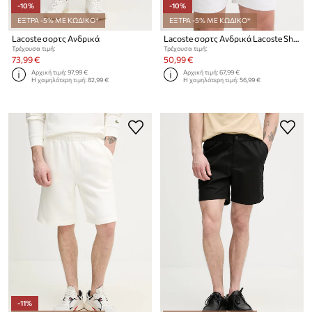
-10%
-10%
ΕΞΤΡΑ -5% ΜΕ ΚΩΔΙΚΟ*
ΕΞΤΡΑ -5% ΜΕ ΚΩΔΙΚΟ*
Lacoste σορτς Ανδρικά
Lacoste σορτς Ανδρικά Lacoste Shorts GH353T 031
Τρέχουσα τιμή:
Τρέχουσα τιμή:
73,99 €
50,99 €
Αρχική τιμή:
97,99 €
Αρχική τιμή:
67,99 €
Η χαμηλότερη τιμή:
82,99 €
Η χαμηλότερη τιμή:
56,99 €
-11%