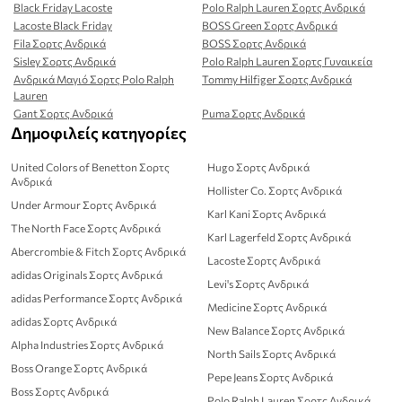
Black Friday Lacoste
Polo Ralph Lauren Σορτς Ανδρικά
Lacoste Black Friday
BOSS Green Σορτς Ανδρικά
Fila Σορτς Ανδρικά
BOSS Σορτς Ανδρικά
Sisley Σορτς Ανδρικά
Polo Ralph Lauren Σορτς Γυναικεία
Ανδρικά Μαγιό Σορτς Polo Ralph
Tommy Hilfiger Σορτς Ανδρικά
Lauren
Gant Σορτς Ανδρικά
Puma Σορτς Ανδρικά
Δημοφιλείς κατηγορίες
United Colors of Benetton Σορτς
Hugo Σορτς Ανδρικά
Ανδρικά
Hollister Co. Σορτς Ανδρικά
Under Armour Σορτς Ανδρικά
Karl Kani Σορτς Ανδρικά
The North Face Σορτς Ανδρικά
Karl Lagerfeld Σορτς Ανδρικά
Abercrombie & Fitch Σορτς Ανδρικά
Lacoste Σορτς Ανδρικά
adidas Originals Σορτς Ανδρικά
Levi's Σορτς Ανδρικά
adidas Performance Σορτς Ανδρικά
Medicine Σορτς Ανδρικά
adidas Σορτς Ανδρικά
New Balance Σορτς Ανδρικά
Alpha Industries Σορτς Ανδρικά
North Sails Σορτς Ανδρικά
Boss Orange Σορτς Ανδρικά
Pepe Jeans Σορτς Ανδρικά
Boss Σορτς Ανδρικά
Polo Ralph Lauren Σορτς Ανδρικά