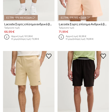
ΕΞΤΡΑ -5% ΜΕ ΚΩΔΙΚΟ*
ΕΞΤΡΑ -5% ΜΕ ΚΩΔΙΚΟ*
Lacoste Σορτς επίσημα ανδρικά βαμβακερά
Lacoste Σορτς επίσημα Ανδρικά βαμβακερά
Τρέχουσα τιμή:
Τρέχουσα τιμή:
66,99 €
71,99 €
Αρχική τιμή:
101,99 €
Αρχική τιμή:
92,99 €
Η χαμηλότερη τιμή:
73,99 €
Η χαμηλότερη τιμή:
78,99 €