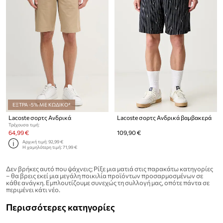
ΕΞΤΡΑ -5% ΜΕ ΚΩΔΙΚΟ*
Lacoste σορτς Ανδρικά
Lacoste σορτς Ανδρικά βαμβακερά
Τρέχουσα τιμή:
64,99 €
109,90 €
Αρχική τιμή:
92,99 €
Η χαμηλότερη τιμή:
71,99 €
Δεν βρήκες αυτό που ψάχνεις; Ρίξε μια ματιά στις παρακάτω κατηγορίες
– θα βρεις εκεί μια μεγάλη ποικιλία προϊόντων προσαρμοσμένων σε
κάθε ανάγκη. Εμπλουτίζουμε συνεχώς τη συλλογή μας, οπότε πάντα σε
περιμένει κάτι νέο.
Περισσότερες κατηγορίες