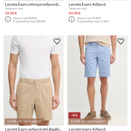
Lacoste Σορτς επίσημα ανδρικά βαμβακερά
Lacoste Σορτς Ανδρικά
Τρέχουσα τιμή:
Τρέχουσα τιμή:
59,99 €
64,99 €
Αρχική τιμή:
88,99 €
Αρχική τιμή:
92,99 €
Η χαμηλότερη τιμή:
66,99 €
Η χαμηλότερη τιμή:
71,99 €
-15%
ΕΞΤΡΑ -5% ΜΕ ΚΩΔΙΚΟ*
ΕΞΤΡΑ -5% ΜΕ ΚΩΔΙΚΟ*
Lacoste Σορτς ανδρικά από βαμβάκι με ελαστάν
Lacoste σορτς Ανδρικά