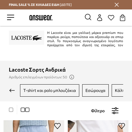
FINAL SALE % ΣΕ ΧΙΛΙΑΔΕΣ ΕΙΔΗ
[ΔΕΙΤΕ]
Εξοικονομήστε με το Answear Club
Η Lacoste είναι μια γαλλική μάρκα premium που
παράγει ρούχα, παπούτσια και αξεσουάρ σε σπορ
στυλ. Το παγκοσμίως αναγνωρισμένο λογότυπο
προέρχεται από τον ιδρυτή της εταιρείας, τον
τενίστα René Lacoste, γνωστό με το ψευδώνυμο "Alligator", επειδή ήταν
πεισματάρης στο γήπεδο. Σήμερα, η Lacoste είναι μία από τις πιο διάσημες
μάρκες μόδας στον κόσμο.
Lacoste Σορτς Ανδρικά
Αριθμός επιλεγμένων προϊόντων: 50
t-shirt και polo μπλουζάκια
εσώρουχα
κάλτσες
Φίλτρο