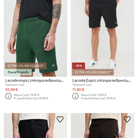
ΕΞΤΡΑ -5% ΜΕ ΚΩΔΙΚΟ*
-10%
Planet Friendly
ΕΞΤΡΑ -5% ΜΕ ΚΩΔΙΚΟ*
Lacoste σορτς επίσημα ανδρικά με βαμβάκι
Lacoste Σορτς επίσημα ανδρικά με βαμβάκι
Τρέχουσα τιμή:
Τρέχουσα τιμή:
55,99 €
71,90 €
Αρχική τιμή:
79,90 €
Αρχική τιμή:
79,90 €
Η χαμηλότερη τιμή:
60,99 €
Η χαμηλότερη τιμή:
79,90 €