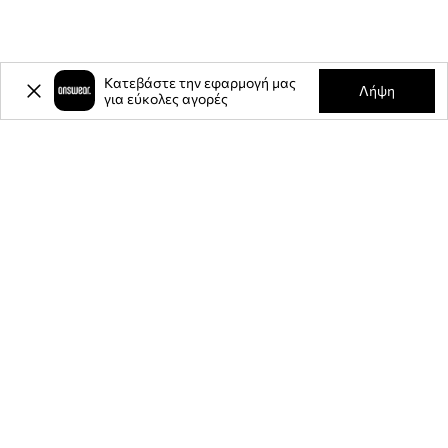
Κατεβάστε την εφαρμογή μας
Λήψη
για εύκολες αγορές
-20%
έκπτωση στην πρώτη σας
αγορά** για την εγγραφή σας στο
ενημερωτικό μας δελτίο.
Γίνετε μέλος της κοινότητάς μας για να λαμβάνετε πληροφορίες