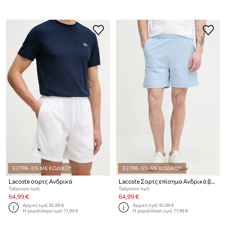
ΕΞΤΡΑ -5% ΜΕ ΚΩΔΙΚΟ*
ΕΞΤΡΑ -5% ΜΕ ΚΩΔΙΚΟ*
Lacoste σορτς Ανδρικά
Lacoste Σορτς επίσημα Ανδρικά βαμβακερά
Τρέχουσα τιμή:
Τρέχουσα τιμή:
64,99 €
64,99 €
Αρχική τιμή:
92,99 €
Αρχική τιμή:
92,99 €
Η χαμηλότερη τιμή:
71,99 €
Η χαμηλότερη τιμή:
71,99 €