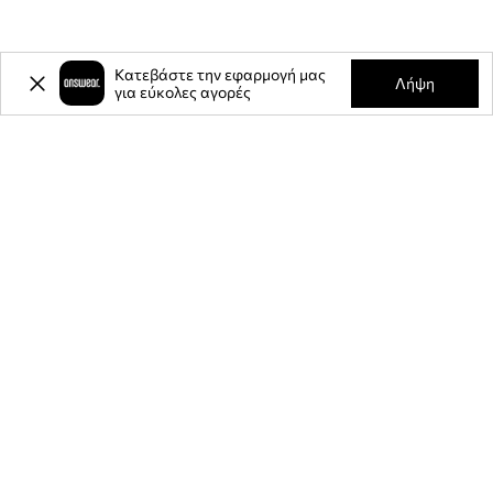
Κατεβάστε την εφαρμογή μας
Λήψη
για εύκολες αγορές
-20%
έκπτωση στην πρώτη σας
αγορά** για την εγγραφή σας στο
ενημερωτικό μας δελτίο.
Γίνετε μέλος της κοινότητάς μας για να λαμβάνετε πληροφορίες
σχετικά με τις τελευταίες προσφορές και προϊόντα.