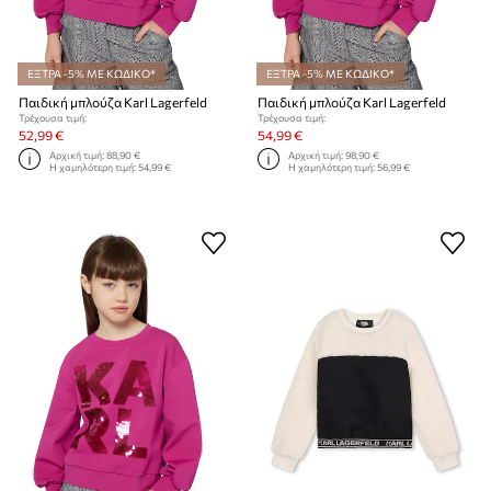
ΕΞΤΡΑ -5% ΜΕ ΚΩΔΙΚΟ*
ΕΞΤΡΑ -5% ΜΕ ΚΩΔΙΚΟ*
Παιδική μπλούζα Karl Lagerfeld
Παιδική μπλούζα Karl Lagerfeld
Τρέχουσα τιμή:
Τρέχουσα τιμή:
52,99 €
54,99 €
Αρχική τιμή:
88,90 €
Αρχική τιμή:
98,90 €
Η χαμηλότερη τιμή:
54,99 €
Η χαμηλότερη τιμή:
56,99 €