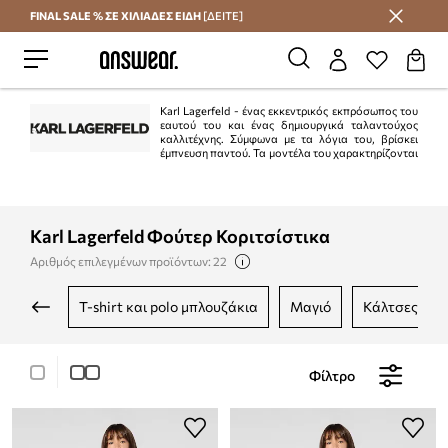
FINAL SALE % ΣΕ ΧΙΛΙΑΔΕΣ ΕΙΔΗ
[ΔΕΙΤΕ]
Εξοικονομήστε με το Answear Club
Karl Lagerfeld - ένας εκκεντρικός εκπρόσωπος του
εαυτού του και ένας δημιουργικά ταλαντούχος
καλλιτέχνης. Σύμφωνα με τα λόγια του, βρίσκει
έμπνευση παντού. Τα μοντέλα του χαρακτηρίζονται
από εκφραστικότητα και σημαντική αίσθηση του χιούμορ. Τα μοντέλα του, τα
οποία λέγεται ότι είναι έξυπνα και σέξι, περιλαμβάνουν casual μπουφάν σε
ανοιχτόχρωμα χρώματα και απαλά πλεκτά.
Karl Lagerfeld Φούτερ Κοριτσίστικα
Αριθμός επιλεγμένων προϊόντων: 22
t-shirt και polo μπλουζάκια
μαγιό
κάλτσες
Φίλτρο