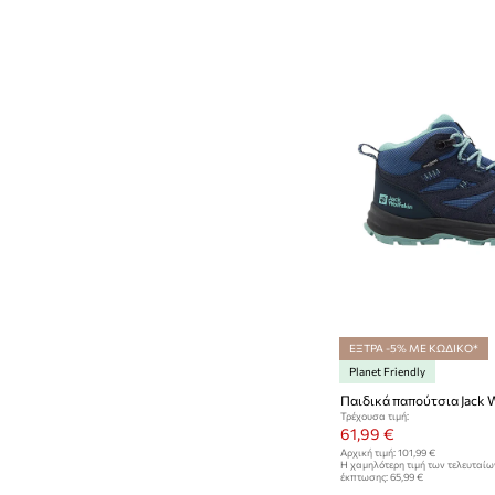
ΕΞΤΡΑ -5% ΜΕ ΚΩΔΙΚΟ*
Planet Friendly
Τρέχουσα τιμή:
61,99 €
Αρχική τιμή:
101,99 €
Η χαμηλότερη τιμή των τελευταί
έκπτωσης:
65,99 €