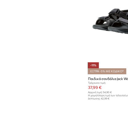
-11%
ΕΞΤΡΑ -5% ΜΕ ΚΩΔΙΚΟ*
Τρέχουσα τιμή:
37,99 €
Αρχική τιμή:
54,90 €
Η χαμηλότερη τιμή των τελευταί
έκπτωσης:
42,99 €