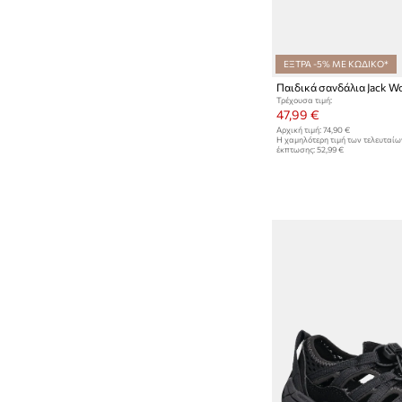
ΕΞΤΡΑ -5% ΜΕ ΚΩΔΙΚΟ*
Τρέχουσα τιμή:
47,99 €
Αρχική τιμή:
74,90 €
Η χαμηλότερη τιμή των τελευταί
έκπτωσης:
52,99 €