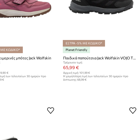
ΕΞΤΡΑ -5% ΜΕ ΚΩΔΙΚΟ*
 ΜΕ ΚΩΔΙΚΟ*
Planet Friendly
ειμερινές μπότες Jack Wolfskin
Παιδικά παπούτσια Jack Wolfskin VOJO TOUR TEXAPORE MID
:
Τρέχουσα τιμή:
65,99 €
9,90 €
Αρχική τιμή:
101,99 €
τιμή των τελευταίων 30 ημερών προ
Η χαμηλότερη τιμή των τελευταίων 30 ημερών προ
99 €
έκπτωσης:
68,99 €