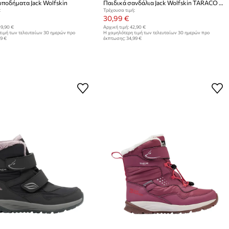
υποδήματα Jack Wolfskin
Παιδικά σανδάλια Jack Wolfskin TARACO BEACH
:
Τρέχουσα τιμή:
30,99 €
9,90 €
Αρχική τιμή:
42,90 €
τιμή των τελευταίων 30 ημερών προ
Η χαμηλότερη τιμή των τελευταίων 30 ημερών προ
99 €
έκπτωσης:
34,99 €