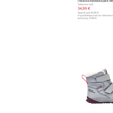
Τρέχουσα τιμή:
34,99 €
Αρχική τιμή:
42,90 €
Η χαμηλότερη τιμή των τελευταί
έκπτωσης:
37,90 €