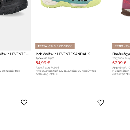
ΕΞΤΡΑ -5% ΜΕ ΚΩΔΙΚΟ*
ΕΞΤΡΑ -5%
Παιδικά σανδάλια Jack Wolfskin LEVENTE SANDAL K
Jack Wolfskin LEVENTE SANDAL K
Παιδικές χ
Τρέχουσα τιμή:
Τρέχουσα τιμή
54,99 €
67,99 €
Αρχική τιμή:
74,99 €
Αρχική τιμή:
10
ων 30 ημερών προ
Η χαμηλότερη τιμή των τελευταίων 30 ημερών προ
Η χαμηλότερη 
έκπτωσης:
59,99 €
έκπτωσης:
71,