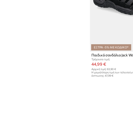
ΕΞΤΡΑ -5% ΜΕ ΚΩΔΙΚΟ*
Τρέχουσα τιμή:
44,99 €
Αρχική τιμή:
63,90 €
Η χαμηλότερη τιμή των τελευταί
έκπτωσης:
47,99 €