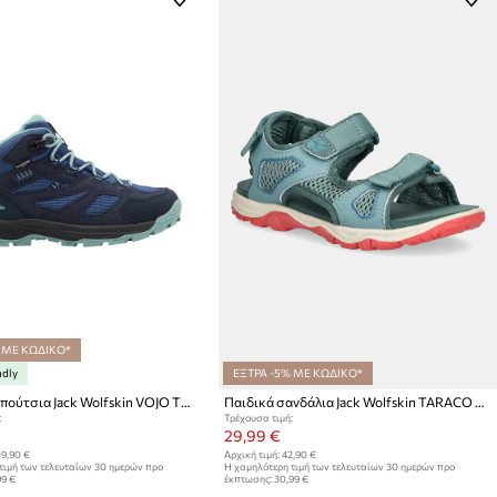
 ΜΕ ΚΩΔΙΚΟ*
ndly
ΕΞΤΡΑ -5% ΜΕ ΚΩΔΙΚΟ*
Παιδικά παπούτσια Jack Wolfskin VOJO TOUR TEXAPORE MID K
Παιδικά σανδάλια Jack Wolfskin TARACO BEACH
:
Τρέχουσα τιμή:
29,99 €
9,90 €
Αρχική τιμή:
42,90 €
τιμή των τελευταίων 30 ημερών προ
Η χαμηλότερη τιμή των τελευταίων 30 ημερών προ
99 €
έκπτωσης:
30,99 €