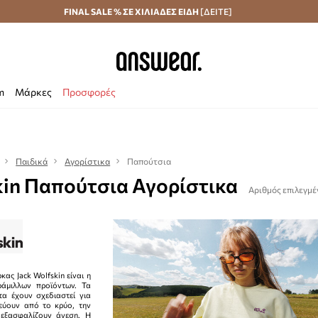
Αποστολή σε 24 ώρες
FINAL SALE % ΣΕ ΧΙΛΙΑΔΕΣ ΕΙΔΗ
Εξοικονομήστε με το Answear Club
[ΔΕΙΤΕ]
m
Μάρκες
Προσφορές
Παιδικά
Αγορίστικα
Παπούτσια
kin Παπούτσια Αγορίστικα
Αριθμός επιλεγμέ
κας Jack Wolfskin είναι η
ράμιλλων προϊόντων. Τα
α έχουν σχεδιαστεί για
εύουν από το κρύο, την
 εξασφαλίζουν άνεση. Η