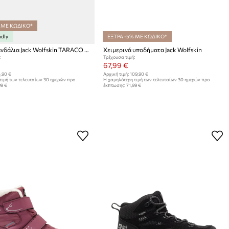
 ΜΕ ΚΩΔΙΚΟ*
ndly
ΕΞΤΡΑ -5% ΜΕ ΚΩΔΙΚΟ*
Παιδικά σανδάλια Jack Wolfskin TARACO BEACH
Χειμερινά υποδήματα Jack Wolfskin
:
Τρέχουσα τιμή:
67,99 €
,90 €
Αρχική τιμή:
109,90 €
τιμή των τελευταίων 30 ημερών προ
Η χαμηλότερη τιμή των τελευταίων 30 ημερών προ
99 €
έκπτωσης:
71,99 €