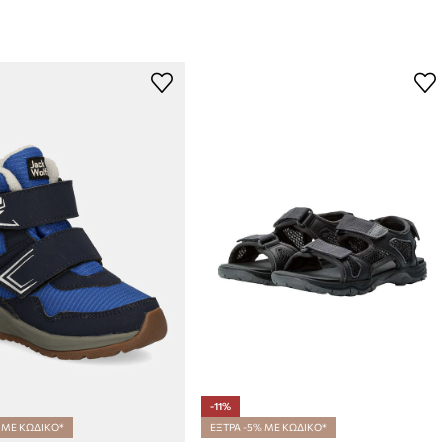
-11%
 ΜΕ ΚΩΔΙΚΟ*
ΕΞΤΡΑ -5% ΜΕ ΚΩΔΙΚΟ*