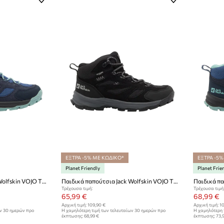
ΕΞΤΡΑ -5% ΜΕ ΚΩΔΙΚΟ*
ΕΞΤΡΑ -5%
Planet Friendly
Planet Frie
Παιδικά παπούτσια Jack Wolfskin VOJO TOUR TEXAPORE MID
Παιδικά παπούτσια Jack Wolfskin VOJO TOUR TEXAPORE MID K
Τρέχουσα τιμή:
Τρέχουσα τιμή
65,99 €
68,99 €
Αρχική τιμή:
109,90 €
Αρχική τιμή:
10
ων 30 ημερών προ
Η χαμηλότερη τιμή των τελευταίων 30 ημερών προ
Η χαμηλότερη 
έκπτωσης:
68,99 €
έκπτωσης:
73,