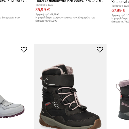
Παιδικά σανδάλια Jack Wolfskin TARACO BEACH
Παιδικά παπούτσια Jack Wolfskin WOODLAND 2 TEXAPORE LOW K
Χειμερινά 
Τρέχουσα τιμή:
Τρέχουσα τιμή
35,99 €
67,99 €
Αρχική τιμή:
67,99 €
Αρχική τιμή:
10
ων 30 ημερών προ
Η χαμηλότερη τιμή των τελευταίων 30 ημερών προ
Η χαμηλότερη 
έκπτωσης:
67,99 €
έκπτωσης:
71,