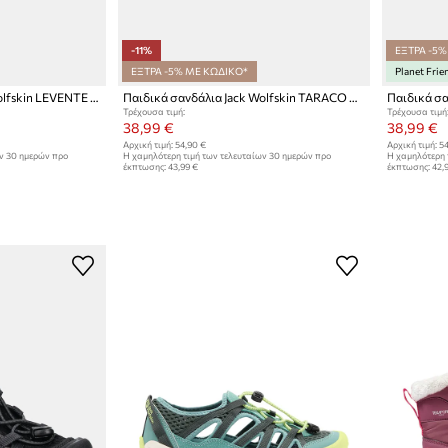
-11%
ΕΞΤΡΑ -5%
ΕΞΤΡΑ -5% ΜΕ ΚΩΔΙΚΟ*
Planet Frie
Παιδικά σανδάλια Jack Wolfskin LEVENTE SANDAL K
Παιδικά σανδάλια Jack Wolfskin TARACO BEACH
Τρέχουσα τιμή:
Τρέχουσα τιμή
38,99 €
38,99 €
Αρχική τιμή:
54,90 €
Αρχική τιμή:
54
ων 30 ημερών προ
Η χαμηλότερη τιμή των τελευταίων 30 ημερών προ
Η χαμηλότερη 
έκπτωσης:
43,99 €
έκπτωσης:
42,