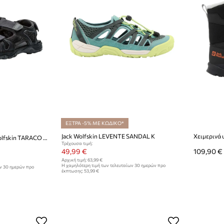
ΕΞΤΡΑ -5% ΜΕ ΚΩΔΙΚΟ*
Jack Wolfskin LEVENTE SANDAL K
Παιδικά σανδάλια Jack Wolfskin TARACO BEACH
Τρέχουσα τιμή:
49,99 €
109,90 €
Αρχική τιμή:
63,99 €
Η χαμηλότερη τιμή των τελευταίων 30 ημερών προ
ων 30 ημερών προ
έκπτωσης:
53,99 €