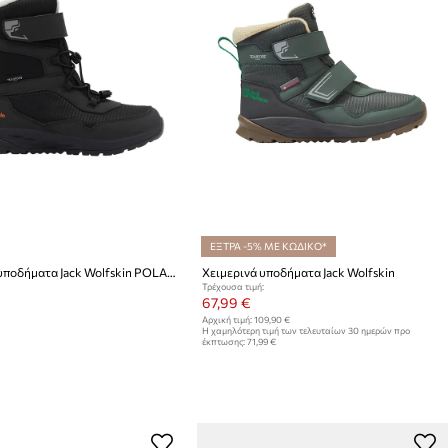
ΕΞΤΡΑ -5% ΜΕ ΚΩΔΙΚΟ*
Χειμερινά υποδήματα Jack Wolfskin POLAR BEAR-B TEXAPORE HIGH VC K
Χειμερινά υποδήματα Jack Wolfskin
Τρέχουσα τιμή:
67,99 €
Αρχική τιμή:
109,90 €
Η χαμηλότερη τιμή των τελευταίων 30 ημερών προ
έκπτωσης:
71,99 €