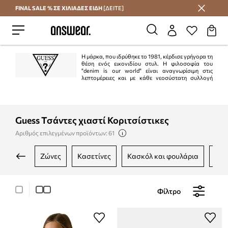
FINAL SALE % ΣΕ ΧΙΛΙΑΔΕΣ ΕΙΔΗ
[ΔΕΙΤΕ]
Εξοικονομήστε με το Answear Club
Η μάρκα, που ιδρύθηκε το 1981, κέρδισε γρήγορα τη
θέση ενός εικονιδίου στυλ. Η φιλοσοφία του
"denim is our world" είναι αναγνωρίσιμη στις
λεπτομέρειες και με κάθε νεοσύστατη συλλογή
μπορούμε να πούμε ότι "Guess is the denim of the whole world". Η μάρκα είναι
δημοφιλής σε όλες τις ηπείρους, κυρίως λόγω της υψηλότερης ποιότητας, του
τέλειου σχεδιασμού και επίσης χάρη στις εύχρηστες διαφημιστικές καμπάνιες.
Guess Τσάντες χιαστί Κοριτσίστικες
Αριθμός επιλεγμένων προϊόντων: 61
ζώνες
κασετίνες
κασκόλ και φουλάρια
πο
Φίλτρο