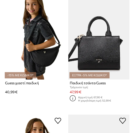
-15% ΜΕ ΚΩΔΙΚΟ*
ΕΞΤΡΑ -5% ΜΕ ΚΩΔΙΚΟ*
Guess χιαστί παιδική
Παιδική τσάντα Guess
Τρέχουσα τιμή:
40,99 €
47,99 €
Αρχική τιμή:
67,90 €
Η χαμηλότερη τιμή:
52,99 €