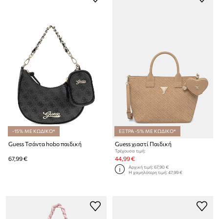
-15% ΜΕ ΚΩΔΙΚΟ*
ΕΞΤΡΑ -5% ΜΕ ΚΩΔΙΚΟ*
Guess Τσάντα hobo παιδική
Guess χιαστί Παιδική
Τρέχουσα τιμή:
67,99 €
44,99 €
Αρχική τιμή:
67,90 €
Η χαμηλότερη τιμή:
47,99 €