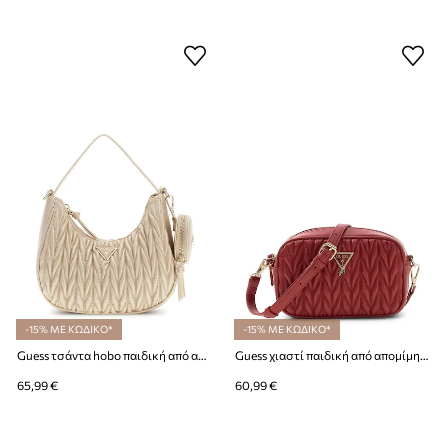
-15% ΜΕ ΚΩΔΙΚΟ*
-15% ΜΕ ΚΩΔΙΚΟ*
Guess τσάντα hobo παιδική από απομίμηση δέρματος
Guess χιαστί παιδική από απομίμηση δέρματος
65,99 €
60,99 €