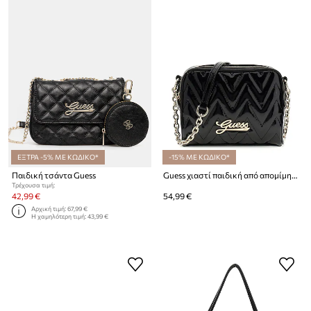
ΕΞΤΡΑ -5% ΜΕ ΚΩΔΙΚΟ*
-15% ΜΕ ΚΩΔΙΚΟ*
Παιδική τσάντα Guess
Guess χιαστί παιδική από απομίμηση δέρματος
Τρέχουσα τιμή:
42,99 €
54,99 €
Αρχική τιμή:
67,99 €
Η χαμηλότερη τιμή:
43,99 €