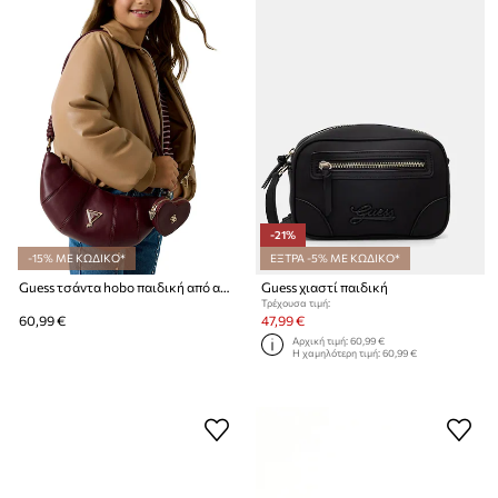
-21%
-15% ΜΕ ΚΩΔΙΚΟ*
ΕΞΤΡΑ -5% ΜΕ ΚΩΔΙΚΟ*
Guess τσάντα hobo παιδική από απομίμηση δέρματος
Guess χιαστί παιδική
Τρέχουσα τιμή:
60,99 €
47,99 €
Αρχική τιμή:
60,99 €
Η χαμηλότερη τιμή:
60,99 €