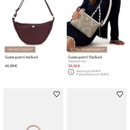
-15% ΜΕ ΚΩΔΙΚΟ*
ΕΞΤΡΑ -5% ΜΕ ΚΩΔΙΚΟ*
Guess χιαστί παιδική
Guess χιαστί Παιδικά
Τρέχουσα τιμή:
40,99 €
36,99 €
Αρχική τιμή:
60,90 €
Η χαμηλότερη τιμή:
38,99 €