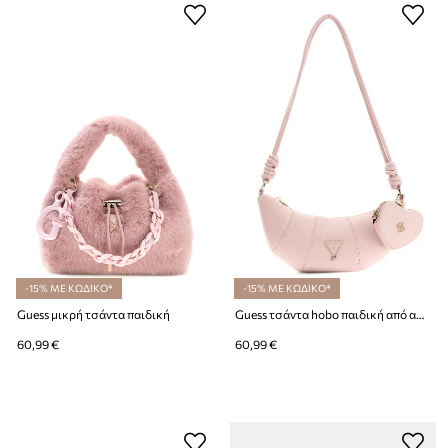
-15% ΜΕ ΚΩΔΙΚΟ*
-15% ΜΕ ΚΩΔΙΚΟ*
Guess μικρή τσάντα παιδική
Guess τσάντα hobo παιδική από απομίμηση δέρματος
60,99 €
60,99 €