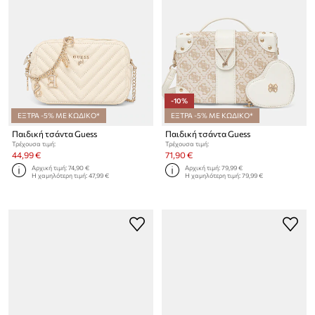
-10%
ΕΞΤΡΑ -5% ΜΕ ΚΩΔΙΚΟ*
ΕΞΤΡΑ -5% ΜΕ ΚΩΔΙΚΟ*
Παιδική τσάντα Guess
Παιδική τσάντα Guess
Τρέχουσα τιμή:
Τρέχουσα τιμή:
44,99 €
71,90 €
Αρχική τιμή:
74,90 €
Αρχική τιμή:
79,99 €
Η χαμηλότερη τιμή:
47,99 €
Η χαμηλότερη τιμή:
79,99 €