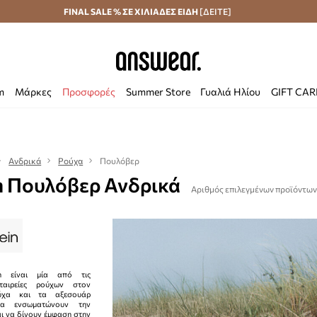
Αποστολή σε 24 ώρες
FINAL SALE % ΣΕ ΧΙΛΙΑΔΕΣ ΕΙΔΗ
Εξοικονομήστε με το Answear Club
[ΔΕΙΤΕ]
m
Μάρκες
Προσφορές
Summer Store
Γυαλιά Ηλίου
GIFT CA
Ανδρικά
Ρούχα
Πουλόβερ
in Πουλόβερ Ανδρικά
Αριθμός επιλεγμένων προϊόντων
n είναι μία από τις
εταιρείες ρούχων στον
ύχα και τα αξεσουάρ
να ενσωματώνουν την
αι να δίνουν έμφαση στην