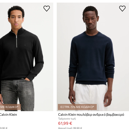
 ΜΕ ΚΩΔΙΚΟ*
ΕΞΤΡΑ -5% ΜΕ ΚΩΔΙΚΟ*
alvin Klein
Calvin Klein πουλόβερ ανδρικό βαμβακερό
:
Τρέχουσα τιμή:
61,99 €
9,90 €
Αρχική τιμή:
99,90 €