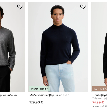
Planet Friendly
ΕΞΤΡΑ -5%
δρικό μάλλινο
Μάλλινο πουλόβερ Calvin Klein
Πουλόβερ C
Τρέχουσα τιμή
129,90 €
74,99 €
Αρχική τιμή:
12