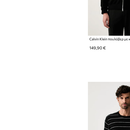
Ρολόγια
Σάκοι και βαλίτσες
Σακίδια πλάτης
Σκουφιά και καπέλα
Τσαντάκια μέσης
149,90 €
Τσάντες καλλυντικών