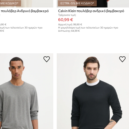
 ΜΕ ΚΩΔΙΚΟ*
ΕΞΤΡΑ -5% ΜΕ ΚΩΔΙΚΟ*
in πουλόβερ Ανδρικό βαμβακερό
Calvin Klein πουλόβερ ανδρικό βαμβακερό
:
Τρέχουσα τιμή:
60,99 €
,90 €
Αρχική τιμή:
99,90 €
τιμή των τελευταίων 30 ημερών προ
Η χαμηλότερη τιμή των τελευταίων 30 ημερών προ
99 €
έκπτωσης:
64,99 €