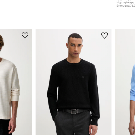
Η χαμηλότερη 
έκπτωσης:
78,