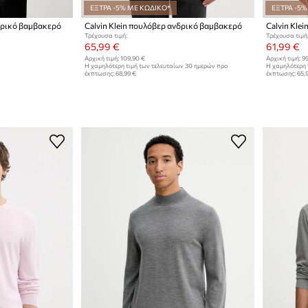
ΕΞΤΡΑ -5% ΜΕ ΚΩΔΙΚΟ*
ΕΞΤΡΑ -5%
νδρικό βαμβακερό
Calvin Klein πουλόβερ ανδρικό βαμβακερό
Calvin Kle
Τρέχουσα τιμή:
Τρέχουσα τιμή
65,99 €
61,99 €
Αρχική τιμή:
109,90 €
Αρχική τιμή:
99
Η χαμηλότερη τιμή των τελευταίων 30 ημερών προ
Η χαμηλότερη 
έκπτωσης:
68,99 €
έκπτωσης:
65,