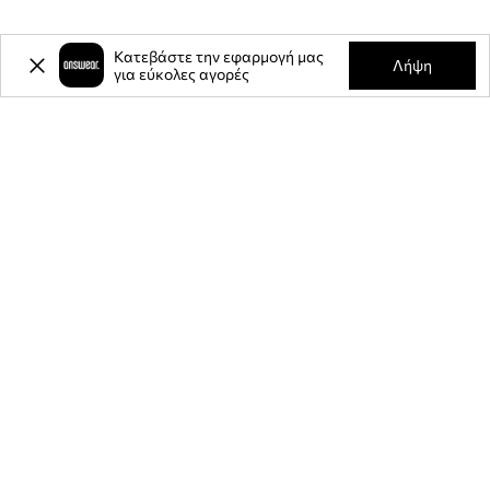
Κατεβάστε την εφαρμογή μας
Λήψη
για εύκολες αγορές
-20%
έκπτωση στην πρώτη σας
αγορά** για την εγγραφή σας στο
ενημερωτικό μας δελτίο.
Γίνετε μέλος της κοινότητάς μας για να λαμβάνετε πληροφορίες
σχετικά με τις τελευταίες προσφορές και προϊόντα.