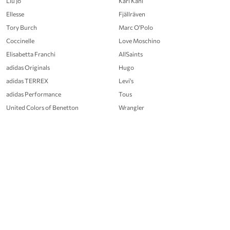
Liu Jo
Karl Kani
Ellesse
Fjällräven
Tory Burch
Marc O'Polo
Coccinelle
Love Moschino
Elisabetta Franchi
AllSaints
adidas Originals
Hugo
adidas TERREX
Levi's
adidas Performance
Tous
United Colors of Benetton
Wrangler