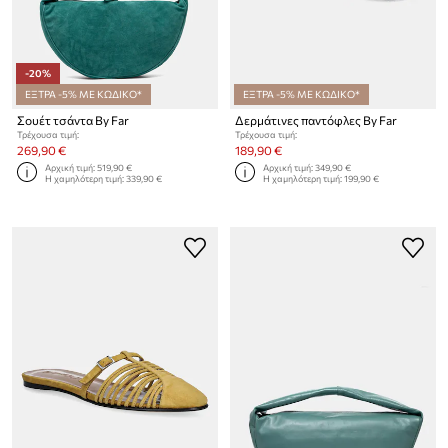
-20%
ΕΞΤΡΑ -5% ΜΕ ΚΩΔΙΚΟ*
ΕΞΤΡΑ -5% ΜΕ ΚΩΔΙΚΟ*
Σουέτ τσάντα By Far
Δερμάτινες παντόφλες By Far
Τρέχουσα τιμή:
Τρέχουσα τιμή:
269,90 €
189,90 €
Αρχική τιμή:
519,90 €
Αρχική τιμή:
349,90 €
Η χαμηλότερη τιμή:
339,90 €
Η χαμηλότερη τιμή:
199,90 €