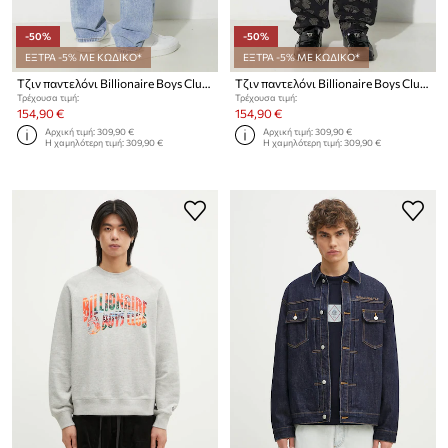
-50%
-50%
ΕΞΤΡΑ -5% ΜΕ ΚΩΔΙΚΟ*
ΕΞΤΡΑ -5% ΜΕ ΚΩΔΙΚΟ*
Τζιν παντελόνι Billionaire Boys Club Diamond & Dollar Embroidered Denim
Τζιν παντελόνι Billionaire Boys Club Diamonds & Dollars Denim
Τρέχουσα τιμή:
Τρέχουσα τιμή:
154,90 €
154,90 €
Αρχική τιμή:
309,90 €
Αρχική τιμή:
309,90 €
Η χαμηλότερη τιμή:
309,90 €
Η χαμηλότερη τιμή:
309,90 €