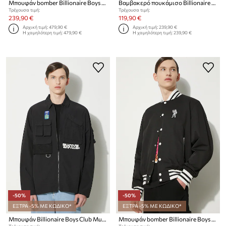
Μπουφάν bomber Billionaire Boys Club Outerbanks Bomber
Βαμβακερό πουκάμισο Billionaire Boys Club Willderness
Τρέχουσα τιμή:
Τρέχουσα τιμή:
239,90 €
119,90 €
Αρχική τιμή:
479,90 €
Αρχική τιμή:
239,90 €
Η χαμηλότερη τιμή:
479,90 €
Η χαμηλότερη τιμή:
239,90 €
-50%
-50%
ΕΞΤΡΑ -5% ΜΕ ΚΩΔΙΚΟ*
ΕΞΤΡΑ -5% ΜΕ ΚΩΔΙΚΟ*
Μπουφάν Billionaire Boys Club Multi Pocket Overshirt
Μπουφάν bomber Billionaire Boys Club Arch Logo Lightweight Varsity