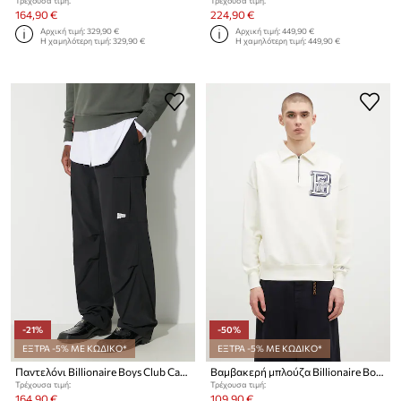
Τρέχουσα τιμή:
Τρέχουσα τιμή:
164,90 €
224,90 €
Αρχική τιμή:
329,90 €
Αρχική τιμή:
449,90 €
Η χαμηλότερη τιμή:
329,90 €
Η χαμηλότερη τιμή:
449,90 €
-21%
-50%
ΕΞΤΡΑ -5% ΜΕ ΚΩΔΙΚΟ*
ΕΞΤΡΑ -5% ΜΕ ΚΩΔΙΚΟ*
Παντελόνι Billionaire Boys Club Cargo
Βαμβακερή μπλούζα Billionaire Boys Club College Quarter Zip
Τρέχουσα τιμή:
Τρέχουσα τιμή:
164,90 €
109,90 €