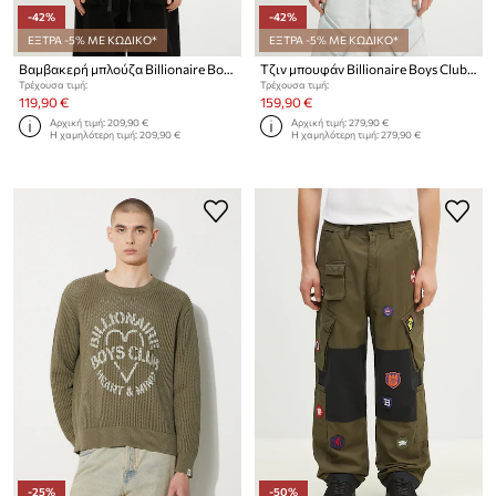
-42%
-42%
ΕΞΤΡΑ -5% ΜΕ ΚΩΔΙΚΟ*
ΕΞΤΡΑ -5% ΜΕ ΚΩΔΙΚΟ*
Βαμβακερή μπλούζα Billionaire Boys Club Tropical Island Fill Arch Logo Crewneck
Τζιν μπουφάν Billionaire Boys Club Script Logo Denim Jacket
Τρέχουσα τιμή:
Τρέχουσα τιμή:
119,90 €
159,90 €
Αρχική τιμή:
209,90 €
Αρχική τιμή:
279,90 €
Η χαμηλότερη τιμή:
209,90 €
Η χαμηλότερη τιμή:
279,90 €
-25%
-50%