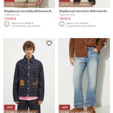
ΕΞΤΡΑ -5% ΜΕ ΚΩΔΙΚΟ*
ΕΞΤΡΑ -5% ΜΕ ΚΩΔΙΚΟ*
Βαμβακερό πουλόβερ Billionaire Boys Club Heart & Mind Stencil Logo Jumper
Βαμβακερό παντελόνι Billionaire Boys Club Patch Cargo Pant
Τρέχουσα τιμή:
Τρέχουσα τιμή:
129,90 €
174,90 €
Αρχική τιμή:
269,90 €
Αρχική τιμή:
349,90 €
Η χαμηλότερη τιμή:
174,90 €
Η χαμηλότερη τιμή:
349,90 €
-20%
-50%
ΕΞΤΡΑ -5% ΜΕ ΚΩΔΙΚΟ*
ΕΞΤΡΑ -5% ΜΕ ΚΩΔΙΚΟ*