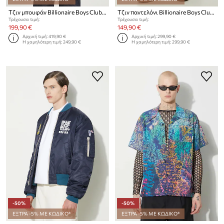
Τζιν μπουφάν Billionaire Boys Club Diamonds & Dollars Selvedge Denim
Τζιν παντελόνι Billionaire Boys Club Astro Selvedge Denim Pants
Τρέχουσα τιμή:
Τρέχουσα τιμή:
199,90 €
149,90 €
Αρχική τιμή:
419,90 €
Αρχική τιμή:
299,90 €
Η χαμηλότερη τιμή:
249,90 €
Η χαμηλότερη τιμή:
299,90 €
-50%
-50%
ΕΞΤΡΑ -5% ΜΕ ΚΩΔΙΚΟ*
ΕΞΤΡΑ -5% ΜΕ ΚΩΔΙΚΟ*