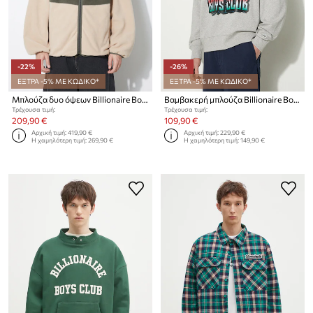
-22%
-26%
ΕΞΤΡΑ -5% ΜΕ ΚΩΔΙΚΟ*
ΕΞΤΡΑ -5% ΜΕ ΚΩΔΙΚΟ*
Μπλούζα δυο όψεων Billionaire Boys Club Pull Out Shell
Βαμβακερή μπλούζα Billionaire Boys Club Big Catch Crewneck
Τρέχουσα τιμή:
Τρέχουσα τιμή:
209,90 €
109,90 €
Αρχική τιμή:
419,90 €
Αρχική τιμή:
229,90 €
Η χαμηλότερη τιμή:
269,90 €
Η χαμηλότερη τιμή:
149,90 €