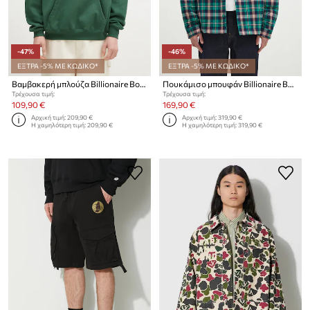
-47%
-46%
ΕΞΤΡΑ -5% ΜΕ ΚΩΔΙΚΟ*
ΕΞΤΡΑ -5% ΜΕ ΚΩΔΙΚΟ*
Βαμβακερή μπλούζα Billionaire Boys Club Stand Collar Sweatshirt
Πουκάμισο μπουφάν Billionaire Boys Club Padded Check Overshirt
Τρέχουσα τιμή:
Τρέχουσα τιμή:
109,90 €
169,90 €
Αρχική τιμή:
209,90 €
Αρχική τιμή:
319,90 €
Η χαμηλότερη τιμή:
209,90 €
Η χαμηλότερη τιμή:
319,90 €