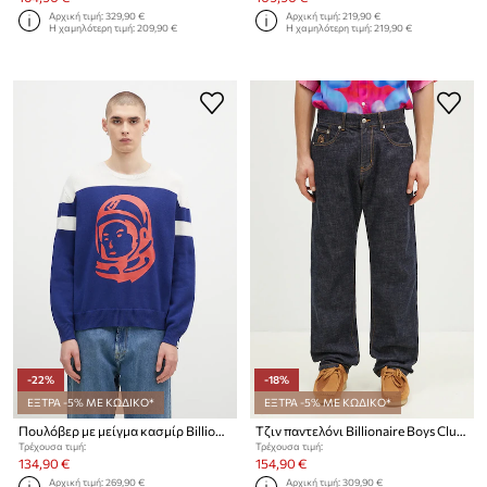
Αρχική τιμή:
329,90 €
Αρχική τιμή:
219,90 €
Η χαμηλότερη τιμή:
209,90 €
Η χαμηλότερη τιμή:
219,90 €
-22%
-18%
ΕΞΤΡΑ -5% ΜΕ ΚΩΔΙΚΟ*
ΕΞΤΡΑ -5% ΜΕ ΚΩΔΙΚΟ*
Πουλόβερ με μείγμα κασμίρ Billionaire Boys Club Astro Knitted Crewneck
Τζιν παντελόνι Billionaire Boys Club Diamonds & Dollars Selvedge Denim
Τρέχουσα τιμή:
Τρέχουσα τιμή:
134,90 €
154,90 €
Αρχική τιμή:
269,90 €
Αρχική τιμή:
309,90 €