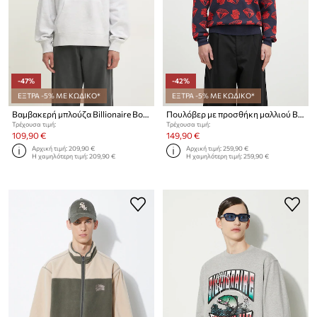
-47%
-42%
ΕΞΤΡΑ -5% ΜΕ ΚΩΔΙΚΟ*
ΕΞΤΡΑ -5% ΜΕ ΚΩΔΙΚΟ*
Βαμβακερή μπλούζα Billionaire Boys Club Tropical Crest Popover Hood
Πουλόβερ με προσθήκη μαλλιού Billionaire Boys Club Diamonds & Dollars Knitted Jumper
Τρέχουσα τιμή:
Τρέχουσα τιμή:
109,90 €
149,90 €
Αρχική τιμή:
209,90 €
Αρχική τιμή:
259,90 €
Η χαμηλότερη τιμή:
209,90 €
Η χαμηλότερη τιμή:
259,90 €