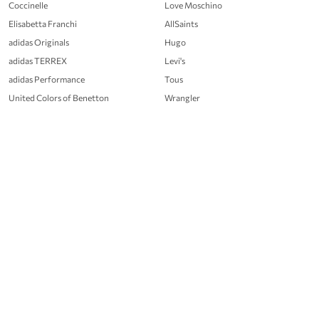
Coccinelle
Love Moschino
Elisabetta Franchi
AllSaints
adidas Originals
Hugo
adidas TERREX
Levi's
adidas Performance
Tous
United Colors of Benetton
Wrangler