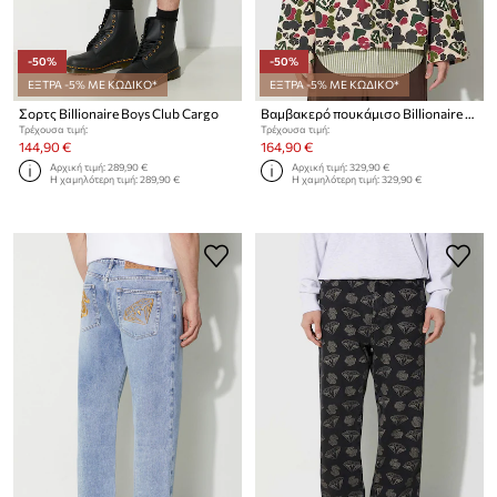
-50%
-50%
ΕΞΤΡΑ -5% ΜΕ ΚΩΔΙΚΟ*
ΕΞΤΡΑ -5% ΜΕ ΚΩΔΙΚΟ*
Σορτς Billionaire Boys Club Cargo
Βαμβακερό πουκάμισο Billionaire Boys Club Duck Camo
Τρέχουσα τιμή:
Τρέχουσα τιμή:
144,90 €
164,90 €
Αρχική τιμή:
289,90 €
Αρχική τιμή:
329,90 €
Η χαμηλότερη τιμή:
289,90 €
Η χαμηλότερη τιμή:
329,90 €