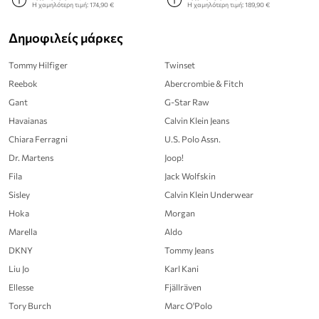
Η χαμηλότερη τιμή:
174,90 €
Η χαμηλότερη τιμή:
189,90 €
Δημοφιλείς μάρκες
Tommy Hilfiger
Twinset
Reebok
Abercrombie & Fitch
Gant
G-Star Raw
Havaianas
Calvin Klein Jeans
Chiara Ferragni
U.S. Polo Assn.
Dr. Martens
Joop!
Fila
Jack Wolfskin
Sisley
Calvin Klein Underwear
Hoka
Morgan
Marella
Aldo
DKNY
Tommy Jeans
Liu Jo
Karl Kani
Ellesse
Fjällräven
Tory Burch
Marc O'Polo