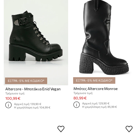
ΕΞΤΡΑ -5% ΜΕ ΚΩΔΙΚΟ*
ΕΞΤΡΑ -5% ΜΕ ΚΩΔΙΚΟ*
Μπότες Altercore Monroe
Altercore - Μποτάκια Enid Vegan
Τρέχουσα τιμή:
Τρέχουσα τιμή:
80,99 €
100,99 €
Αρχική τιμή:
129,90 €
Αρχική τιμή:
139,90 €
Η χαμηλότερη τιμή:
85,99 €
Η χαμηλότερη τιμή:
104,99 €