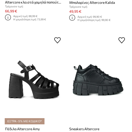
Altercore κλειστά χαμηλά παπούτσια Γυναικεία Neri
Μπαλαρίνες Altercore Kalida
Τρέχουσα τιμή:
Τρέχουσα τιμή:
66,99 €
49,95 €
Αρχική τιμή:
88,99 €
Αρχική τιμή:
99,90 €
Η χαμηλότερη τιμή:
73,99 €
Η χαμηλότερη τιμή:
99,90 €
ΕΞΤΡΑ -5% ΜΕ ΚΩΔΙΚΟ*
Πέδιλα Altercore Amy
Sneakers Altercore