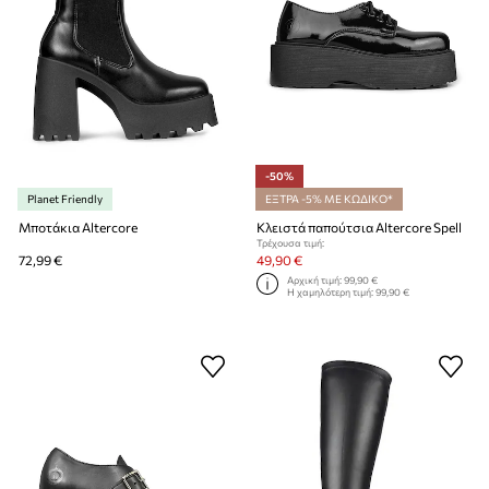
-50%
Planet Friendly
ΕΞΤΡΑ -5% ΜΕ ΚΩΔΙΚΟ*
Μποτάκια Altercore
Κλειστά παπούτσια Altercore Spell
Τρέχουσα τιμή:
72,99 €
49,90 €
Αρχική τιμή:
99,90 €
Η χαμηλότερη τιμή:
99,90 €