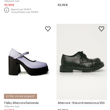
Τρέχουσα τιμή:
55,99 €
83,99 €
Αρχική τιμή:
74,90 €
Η χαμηλότερη τιμή:
59,99 €
ΕΞΤΡΑ -5% ΜΕ ΚΩΔΙΚΟ*
Γόβες Altercore Darkenda
Altercore - Κλειστά παπούτσια 350
Τρέχουσα τιμή: