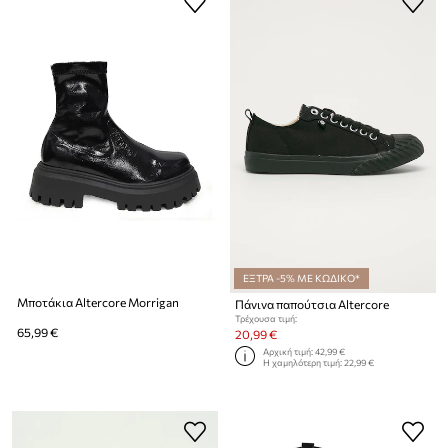
ΕΞΤΡΑ -5% ΜΕ ΚΩΔΙΚΟ*
Μποτάκια Altercore Morrigan
Πάνινα παπούτσια Altercore
Τρέχουσα τιμή:
65,99 €
20,99 €
Αρχική τιμή:
42,99 €
Η χαμηλότερη τιμή:
22,99 €