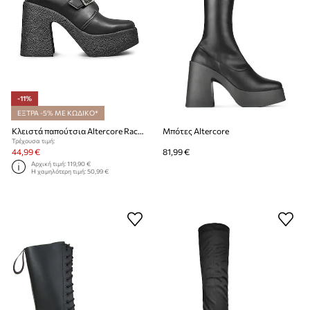
-11%
ΕΞΤΡΑ -5% ΜΕ ΚΩΔΙΚΟ*
Κλειστά παπούτσια Altercore Rachel
Μπότες Altercore
Τρέχουσα τιμή:
44,99 €
81,99 €
Αρχική τιμή:
119,90 €
Η χαμηλότερη τιμή:
50,99 €