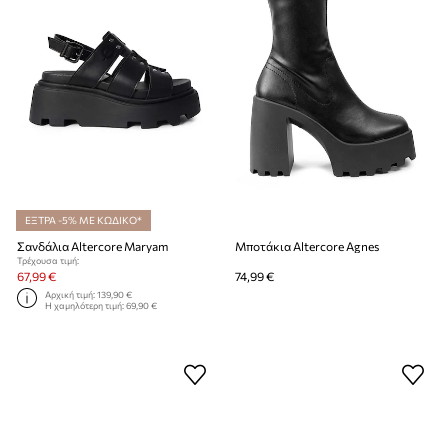
ΕΞΤΡΑ -5% ΜΕ ΚΩΔΙΚΟ*
Σανδάλια Altercore Maryam
Μποτάκια Altercore Agnes
Τρέχουσα τιμή:
67,99 €
74,99 €
Αρχική τιμή:
139,90 €
Η χαμηλότερη τιμή:
69,90 €