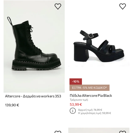
-10%
ΕΞΤΡΑ -5% ΜΕ ΚΩΔΙΚΟ*
Πέδιλα Altercore Pia Black
Altercore - Δερμάτινα workers 353
Τρέχουσα τιμή:
53,99 €
139,90 €
Αρχική τιμή:
74,99 €
Η χαμηλότερη τιμή:
59,99 €