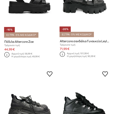
-20%
-10%
ΕΞΤΡΑ -5% ΜΕ ΚΩΔΙΚΟ*
ΕΞΤΡΑ -5% ΜΕ ΚΩΔΙΚΟ*
Altercore σανδάλια Γυναικεία Leyla Vegan Black
Πέδιλα Altercore Zoe
Τρέχουσα τιμή:
Τρέχουσα τιμή:
71,99 €
44,99 €
Αρχική τιμή:
101,99 €
Αρχική τιμή:
58,99 €
Η χαμηλότερη τιμή:
90,99 €
Η χαμηλότερη τιμή:
49,99 €