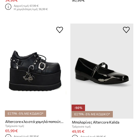
34,99 €
90,99 €
Αρχική τιμή:
67,99 €
Η χαμηλότερη τιμή:
36,99 €
-50%
ΕΞΤΡΑ -5% ΜΕ ΚΩΔΙΚΟ*
ΕΞΤΡΑ -5% ΜΕ ΚΩΔΙΚΟ*
Altercore κλειστά χαμηλά παπούτσια Γυναικεία Elva
Μπαλαρίνες Altercore Kalida
Τρέχουσα τιμή:
Τρέχουσα τιμή:
65,99 €
49,95 €
Αρχική τιμή:
88,99 €
Αρχική τιμή:
99,90 €