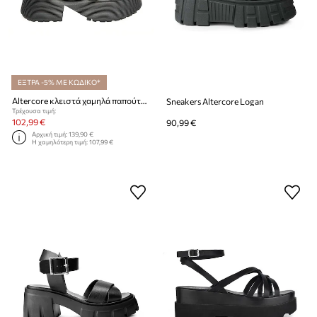
ΕΞΤΡΑ -5% ΜΕ ΚΩΔΙΚΟ*
Altercore κλειστά χαμηλά παπούτσια Γυναικεία Morie
Sneakers Altercore Logan
Τρέχουσα τιμή:
102,99 €
90,99 €
Αρχική τιμή:
139,90 €
Η χαμηλότερη τιμή:
107,99 €