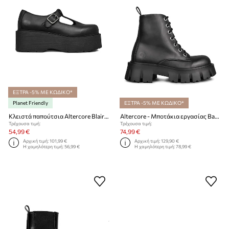
ΕΞΤΡΑ -5% ΜΕ ΚΩΔΙΚΟ*
Planet Friendly
ΕΞΤΡΑ -5% ΜΕ ΚΩΔΙΚΟ*
Κλειστά παπούτσια Altercore Blair Vegan
Altercore - Μποτάκια εργασίας Bartel
Τρέχουσα τιμή:
Τρέχουσα τιμή:
54,99 €
74,99 €
Αρχική τιμή:
101,99 €
Αρχική τιμή:
129,90 €
Η χαμηλότερη τιμή:
56,99 €
Η χαμηλότερη τιμή:
78,99 €