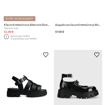
ΕΞΤΡΑ -5% ΜΕ ΚΩΔΙΚΟ*
Κλειστά παπούτσια Altercore Skarde
Δερμάτινα κλειστά παπούτσια Altercore 350
Τρέχουσα τιμή:
52,99 €
97,99 €
Αρχική τιμή:
74,90 €
Η χαμηλότερη τιμή:
54,99 €