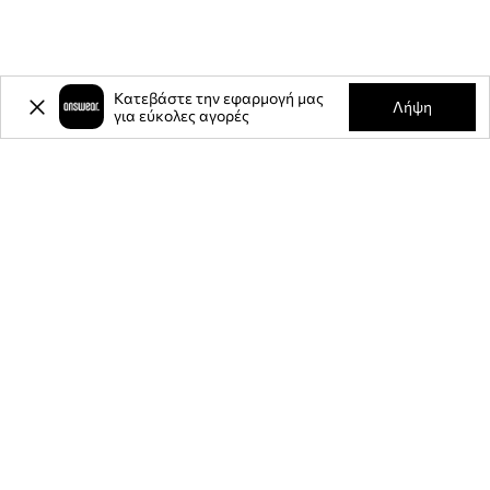
Κατεβάστε την εφαρμογή μας
Λήψη
για εύκολες αγορές
-20%
έκπτωση στην πρώτη σας
αγορά** για την εγγραφή σας στο
ενημερωτικό μας δελτίο.
Γίνετε μέλος της κοινότητάς μας για να λαμβάνετε πληροφορίες