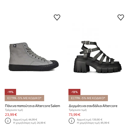
-11%
-13%
ΕΞΤΡΑ -5% ΜΕ ΚΩΔΙΚΟ*
ΕΞΤΡΑ -5% ΜΕ ΚΩΔΙΚΟ*
Πάνινα παπούτσια Altercore Salem
Δερμάτινα σανδάλια Altercore
Τρέχουσα τιμή:
Τρέχουσα τιμή:
23,99 €
73,99 €
Αρχική τιμή:
44,99 €
Αρχική τιμή:
139,90 €
Η χαμηλότερη τιμή:
26,99 €
Η χαμηλότερη τιμή:
85,99 €