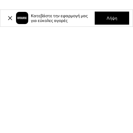
Κατεβάστε την εφαρμογή μας
Λήψη
για εύκολες αγορές
-20%
έκπτωση στην πρώτη σας
αγορά** για την εγγραφή σας στο
ενημερωτικό μας δελτίο.
Γίνετε μέλος της κοινότητάς μας για να λαμβάνετε πληροφορίες
σχετικά με τις τελευταίες προσφορές και προϊόντα.