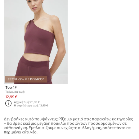
ΕΞΤΡΑ -5% ΜΕ ΚΩΔΙΚΟ*
Top 4F
Τρέχουσα τιμή:
12,99 €
Αρχική τιμή:
26,90 €
Η χαμηλότερη τιμή:
13,45 €
Δεν βρήκες αυτό που ψάχνεις; Ρίξε μια ματιά στις παρακάτω κατηγορίες
– θα βρεις εκεί μια μεγάλη ποικιλία προϊόντων προσαρμοσμένων σε
κάθε ανάγκη. Εμπλουτίζουμε συνεχώς τη συλλογή μας, οπότε πάντα σε
περιμένει κάτι νέο.