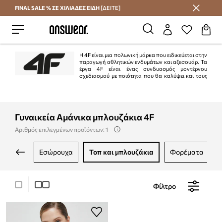
FINAL SALE % ΣΕ ΧΙΛΙΑΔΕΣ ΕΙΔΗ
[ΔΕΙΤΕ]
Εξοικονομήστε με το Answear Club
Η 4F είναι μια πολωνική μάρκα που ειδικεύεται στην
παραγωγή αθλητικών ενδυμάτων και αξεσουάρ. Τα
έργα 4F είναι ένας συνδυασμός μοντέρνου
σχεδιασμού με ποιότητα που θα καλύψει και τους
πιο απαιτητικούς χρήστες. Η μάρκα προσφέρει προϊόντα απαραίτητα για
σωματική δραστηριότητα ανεξαρτήτως εποχής, παρέχοντας την απαραίτητη
άνεση στους λάτρεις των σπορ.
Γυναικεία Αμάνικα μπλουζάκια 4F
Αριθμός επιλεγμένων προϊόντων: 1
εσώρουχα
τοπ και μπλουζάκια
φορέματα
Φίλτρο