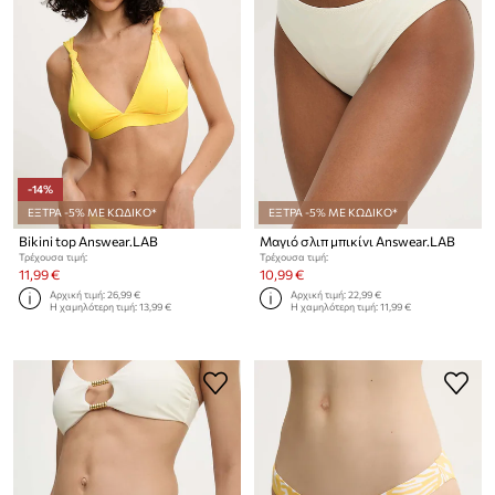
-14%
ΕΞΤΡΑ -5% ΜΕ ΚΩΔΙΚΟ*
ΕΞΤΡΑ -5% ΜΕ ΚΩΔΙΚΟ*
Bikini top Answear.LAB
Μαγιό σλιπ μπικίνι Answear.LAB
Τρέχουσα τιμή:
Τρέχουσα τιμή:
11,99 €
10,99 €
Αρχική τιμή:
26,99 €
Αρχική τιμή:
22,99 €
Η χαμηλότερη τιμή:
13,99 €
Η χαμηλότερη τιμή:
11,99 €