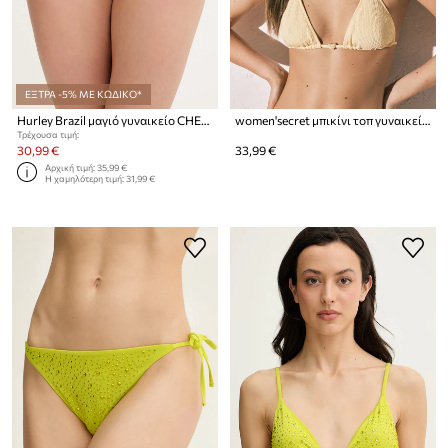
ΕΞΤΡΑ -5% ΜΕ ΚΩΔΙΚΟ*
Hurley Brazil μαγιό γυναικείο CHEKIEST
women'secret μπικίνι τοπ γυναικείο
Τρέχουσα τιμή:
30,99 €
33,99 €
Αρχική τιμή:
35,99 €
Η χαμηλότερη τιμή:
31,99 €