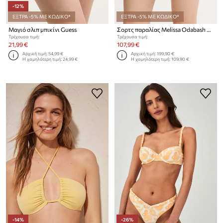
-12%
ΕΞΤΡΑ -5% ΜΕ ΚΩΔΙΚΟ*
ΕΞΤΡΑ -5% ΜΕ ΚΩΔΙΚΟ*
Μαγιό σλιπ μπικίνι Guess
Σορτς παραλίας Melissa Odabash Annie
Τρέχουσα τιμή:
Τρέχουσα τιμή:
21,99 €
107,99 €
Αρχική τιμή:
54,99 €
Αρχική τιμή:
199,90 €
Η χαμηλότερη τιμή:
24,99 €
Η χαμηλότερη τιμή:
109,90 €
-14%
-26%