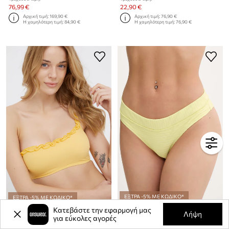
76,99 €
22,90 €
Αρχική τιμή:
169,90 €
Αρχική τιμή:
76,90 €
Η χαμηλότερη τιμή:
84,90 €
Η χαμηλότερη τιμή:
76,90 €
ΕΞΤΡΑ -5% ΜΕ ΚΩΔΙΚΟ*
ΕΞΤΡΑ -5% ΜΕ ΚΩΔΙΚΟ*
Κατεβάστε την εφαρμογή μας
Μαγιό σλιπ μπικίνι Rip Curl
Bikini top Women'secret
Λήψη
για εύκολες αγορές
Τρέχουσα τιμή:
Τρέχουσα τιμή:
22,99 €
9,99 €