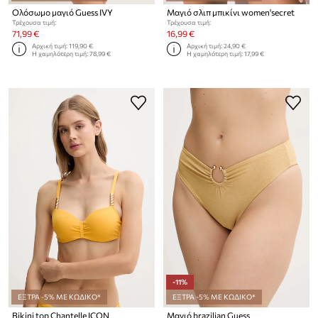
Ολόσωμο μαγιό Guess IVY
Μαγιό σλιπ μπικίνι women'secret
Τρέχουσα τιμή:
Τρέχουσα τιμή:
71,99 €
16,99 €
Αρχική τιμή:
119,90 €
Αρχική τιμή:
24,90 €
Η χαμηλότερη τιμή:
78,99 €
Η χαμηλότερη τιμή:
17,99 €
-11%
ΕΞΤΡΑ -5% ΜΕ ΚΩΔΙΚΟ*
ΕΞΤΡΑ -5% ΜΕ ΚΩΔΙΚΟ*
Bikini top Chantelle ICON
Μαγιό brazilian Guess