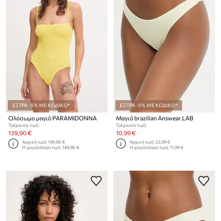
ΕΞΤΡΑ -5% ΜΕ ΚΩΔΙΚΟ*
ΕΞΤΡΑ -5% ΜΕ ΚΩΔΙΚΟ*
Ολόσωμο μαγιό PARAMIDONNA
Μαγιό brazilian Answear.LAB
Τρέχουσα τιμή:
Τρέχουσα τιμή:
139,90 €
10,99 €
Αρχική τιμή:
199,90 €
Αρχική τιμή:
22,99 €
Η χαμηλότερη τιμή:
149,90 €
Η χαμηλότερη τιμή:
11,99 €