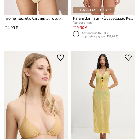
ΕΞΤΡΑ -5% ΜΕ ΚΩΔΙΚΟ*
women'secret σλιπ μπικίνι Γυναικεία
Paramidonna μπικίνι γυναικείο Kelly
Τρέχουσα τιμή:
24,99 €
129,90 €
Αρχική τιμή:
169,90 €
Η χαμηλότερη τιμή:
139,90 €