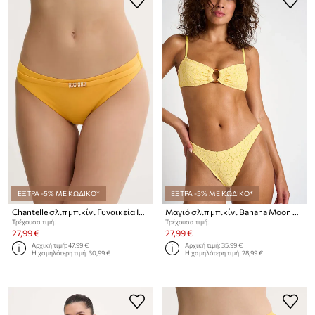
ΕΞΤΡΑ -5% ΜΕ ΚΩΔΙΚΟ*
ΕΞΤΡΑ -5% ΜΕ ΚΩΔΙΚΟ*
Chantelle σλιπ μπικίνι Γυναικεία ICON
Μαγιό σλιπ μπικίνι Banana Moon Sunlace
Τρέχουσα τιμή:
Τρέχουσα τιμή:
27,99 €
27,99 €
Αρχική τιμή:
47,99 €
Αρχική τιμή:
35,99 €
Η χαμηλότερη τιμή:
30,99 €
Η χαμηλότερη τιμή:
28,99 €