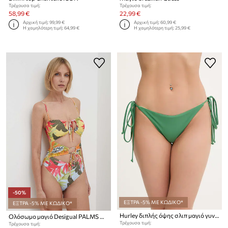
Τρέχουσα τιμή:
Τρέχουσα τιμή:
58,99 €
22,99 €
Αρχική τιμή:
99,99 €
Αρχική τιμή:
60,99 €
Η χαμηλότερη τιμή:
64,99 €
Η χαμηλότερη τιμή:
25,99 €
-50%
ΕΞΤΡΑ -5% ΜΕ ΚΩΔΙΚΟ*
ΕΞΤΡΑ -5% ΜΕ ΚΩΔΙΚΟ*
Hurley διπλής όψης σλιπ μαγιό γυναικείο
Ολόσωμο μαγιό Desigual PALMS ONE PIECE
Τρέχουσα τιμή:
Τρέχουσα τιμή: