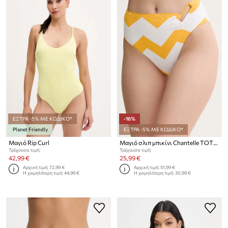
ΕΞΤΡΑ -5% ΜΕ ΚΩΔΙΚΟ*
-16%
Planet Friendly
ΕΞΤΡΑ -5% ΜΕ ΚΩΔΙΚΟ*
Μαγιό Rip Curl
Μαγιό σλιπ μπικίνι Chantelle TOTEM
Τρέχουσα τιμή:
Τρέχουσα τιμή:
42,99 €
25,99 €
Αρχική τιμή:
72,99 €
Αρχική τιμή:
51,99 €
Η χαμηλότερη τιμή:
44,99 €
Η χαμηλότερη τιμή:
30,99 €