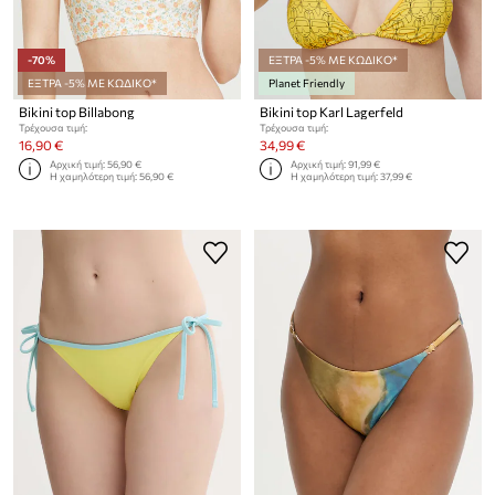
-70%
ΕΞΤΡΑ -5% ΜΕ ΚΩΔΙΚΟ*
ΕΞΤΡΑ -5% ΜΕ ΚΩΔΙΚΟ*
Planet Friendly
Bikini top Billabong
Bikini top Karl Lagerfeld
Τρέχουσα τιμή:
Τρέχουσα τιμή:
16,90 €
34,99 €
Αρχική τιμή:
56,90 €
Αρχική τιμή:
91,99 €
Η χαμηλότερη τιμή:
56,90 €
Η χαμηλότερη τιμή:
37,99 €