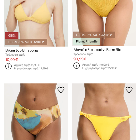
ΕΞΤΡΑ -5% ΜΕ ΚΩΔΙΚΟ*
-38%
Planet Friendly
ΕΞΤΡΑ -5% ΜΕ ΚΩΔΙΚΟ*
Μαγιό σλιπ μπικίνι Farm Rio
Bikini top Billabong
Τρέχουσα τιμή:
Τρέχουσα τιμή:
90,99 €
10,99 €
Αρχική τιμή:
149,90 €
Αρχική τιμή:
35,99 €
Η χαμηλότερη τιμή:
95,99 €
Η χαμηλότερη τιμή:
17,99 €