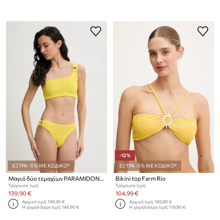
-12%
ΕΞΤΡΑ -5% ΜΕ ΚΩΔΙΚΟ*
ΕΞΤΡΑ -5% ΜΕ ΚΩΔΙΚΟ*
Μαγιό δύο τεμαχίων PARAMIDONNA
Bikini top Farm Rio
Τρέχουσα τιμή:
Τρέχουσα τιμή:
139,90 €
104,99 €
Αρχική τιμή:
199,90 €
Αρχική τιμή:
169,90 €
Η χαμηλότερη τιμή:
149,90 €
Η χαμηλότερη τιμή:
119,90 €