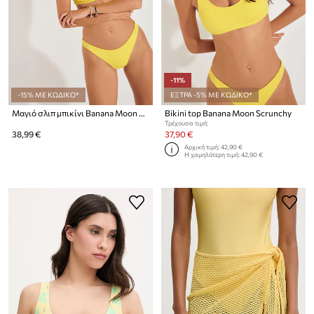
-11%
-15% ΜΕ ΚΩΔΙΚΟ*
ΕΞΤΡΑ -5% ΜΕ ΚΩΔΙΚΟ*
Μαγιό σλιπ μπικίνι Banana Moon Scrunchy
Bikini top Banana Moon Scrunchy
Τρέχουσα τιμή:
38,99 €
37,90 €
Αρχική τιμή:
42,90 €
Η χαμηλότερη τιμή:
42,90 €