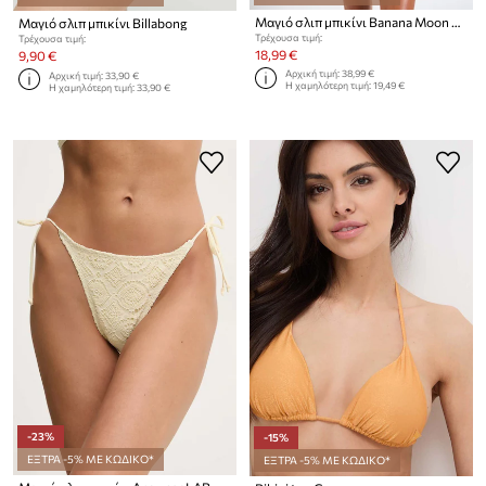
Μαγιό σλιπ μπικίνι Banana Moon Colorsun
Μαγιό σλιπ μπικίνι Billabong
Τρέχουσα τιμή:
Τρέχουσα τιμή:
18,99 €
9,90 €
Αρχική τιμή:
38,99 €
Αρχική τιμή:
33,90 €
Η χαμηλότερη τιμή:
19,49 €
Η χαμηλότερη τιμή:
33,90 €
-23%
-15%
ΕΞΤΡΑ -5% ΜΕ ΚΩΔΙΚΟ*
ΕΞΤΡΑ -5% ΜΕ ΚΩΔΙΚΟ*