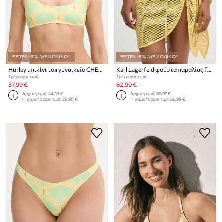
ΕΞΤΡΑ -5% ΜΕ ΚΩΔΙΚΟ*
ΕΞΤΡΑ -5% ΜΕ ΚΩΔΙΚΟ*
Hurley μπικίνι τοπ γυναικείο CHEKIEST
Karl Lagerfeld φούστα παραλίας Γυναικεία
Τρέχουσα τιμή:
Τρέχουσα τιμή:
37,99 €
62,99 €
Αρχική τιμή:
44,90 €
Αρχική τιμή:
88,99 €
Η χαμηλότερη τιμή:
39,90 €
Η χαμηλότερη τιμή:
66,99 €