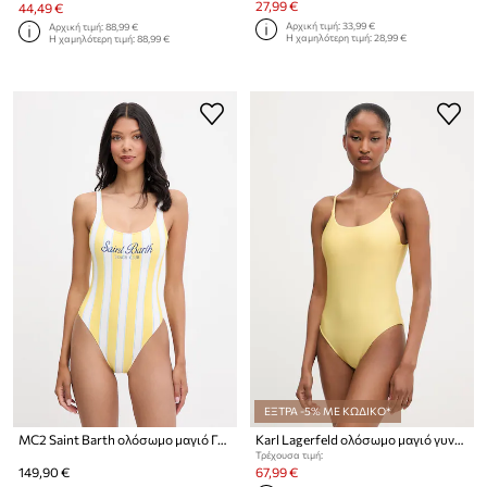
27,99 €
44,49 €
Αρχική τιμή:
33,99 €
Αρχική τιμή:
88,99 €
Η χαμηλότερη τιμή:
28,99 €
Η χαμηλότερη τιμή:
88,99 €
ΕΞΤΡΑ -5% ΜΕ ΚΩΔΙΚΟ*
MC2 Saint Barth ολόσωμο μαγιό Γυναικείο
Karl Lagerfeld ολόσωμο μαγιό γυναικείο
Τρέχουσα τιμή:
149,90 €
67,99 €