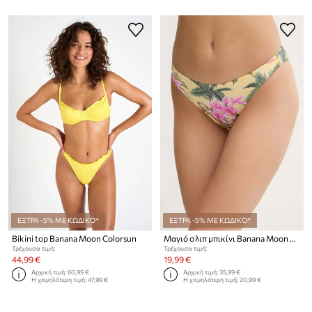
ΕΞΤΡΑ -5% ΜΕ ΚΩΔΙΚΟ*
ΕΞΤΡΑ -5% ΜΕ ΚΩΔΙΚΟ*
Bikini top Banana Moon Colorsun
Μαγιό σλιπ μπικίνι Banana Moon Limetropic
Τρέχουσα τιμή:
Τρέχουσα τιμή:
44,99 €
19,99 €
Αρχική τιμή:
60,99 €
Αρχική τιμή:
35,99 €
Η χαμηλότερη τιμή:
47,99 €
Η χαμηλότερη τιμή:
20,99 €