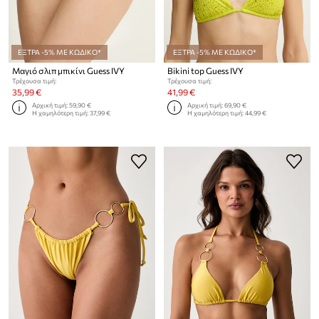
ΕΞΤΡΑ -5% ΜΕ ΚΩΔΙΚΟ*
ΕΞΤΡΑ -5% ΜΕ ΚΩΔΙΚΟ*
Μαγιό σλιπ μπικίνι Guess IVY
Bikini top Guess IVY
Τρέχουσα τιμή:
Τρέχουσα τιμή:
35,99 €
41,99 €
Αρχική τιμή:
59,90 €
Αρχική τιμή:
69,90 €
Η χαμηλότερη τιμή:
37,99 €
Η χαμηλότερη τιμή:
44,99 €