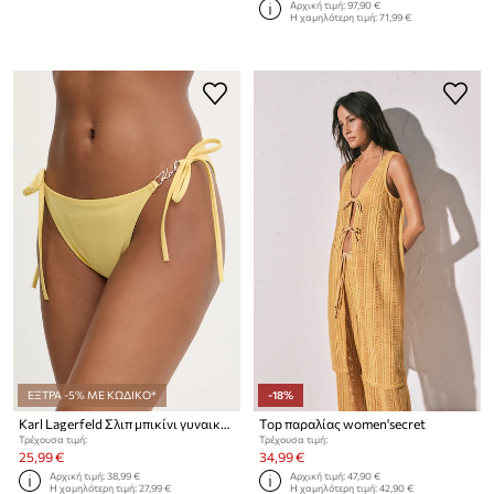
Αρχική τιμή:
97,90 €
Η χαμηλότερη τιμή:
71,99 €
ΕΞΤΡΑ -5% ΜΕ ΚΩΔΙΚΟ*
-18%
Karl Lagerfeld Σλιπ μπικίνι γυναικεία
Top παραλίας women'secret
Τρέχουσα τιμή:
Τρέχουσα τιμή:
25,99 €
34,99 €
Αρχική τιμή:
38,99 €
Αρχική τιμή:
47,90 €
Η χαμηλότερη τιμή:
27,99 €
Η χαμηλότερη τιμή:
42,90 €