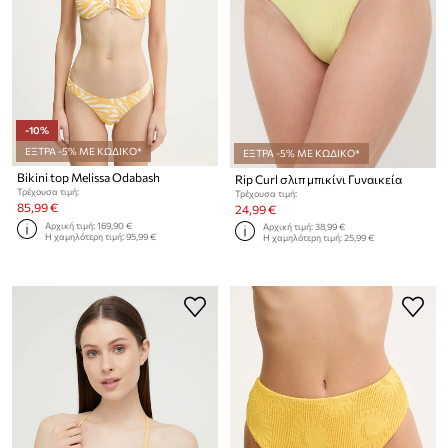
-10%
ΕΞΤΡΑ -5% ΜΕ ΚΩΔΙΚΟ*
ΕΞΤΡΑ -5% ΜΕ ΚΩΔΙΚΟ*
Bikini top Melissa Odabash
Rip Curl σλιπ μπικίνι Γυναικεία
Τρέχουσα τιμή:
Τρέχουσα τιμή:
85,99 €
24,99 €
Αρχική τιμή:
169,90 €
Αρχική τιμή:
38,99 €
Η χαμηλότερη τιμή:
95,99 €
Η χαμηλότερη τιμή:
25,99 €