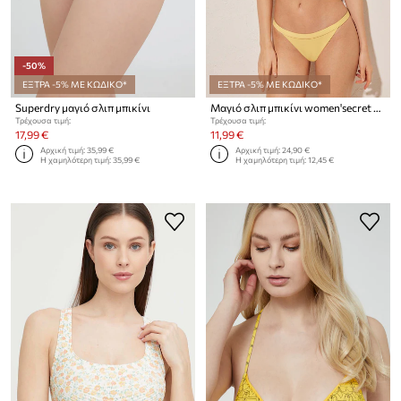
-50%
ΕΞΤΡΑ -5% ΜΕ ΚΩΔΙΚΟ*
ΕΞΤΡΑ -5% ΜΕ ΚΩΔΙΚΟ*
Superdry μαγιό σλιπ μπικίνι
Μαγιό σλιπ μπικίνι women'secret HIBISCUS HIBISCUS
Τρέχουσα τιμή:
Τρέχουσα τιμή:
17,99 €
11,99 €
Αρχική τιμή:
35,99 €
Αρχική τιμή:
24,90 €
Η χαμηλότερη τιμή:
35,99 €
Η χαμηλότερη τιμή:
12,45 €