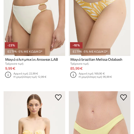
-23%
-10%
ΕΞΤΡΑ -5% ΜΕ ΚΩΔΙΚΟ*
ΕΞΤΡΑ -5% ΜΕ ΚΩΔΙΚΟ*
Μαγιό σλιπ μπικίνι Answear.LAB
Μαγιό brazilian Melissa Odabash
Τρέχουσα τιμή:
Τρέχουσα τιμή:
9,99 €
85,99 €
Αρχική τιμή:
22,99 €
Αρχική τιμή:
169,90 €
Η χαμηλότερη τιμή:
12,99 €
Η χαμηλότερη τιμή:
95,99 €