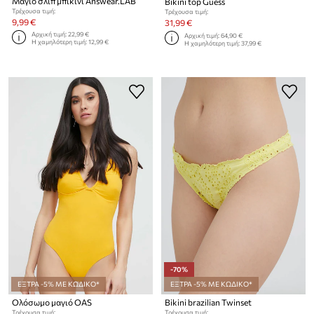
Μαγιό σλιπ μπικίνι Answear.LAB
Bikini top Guess
Τρέχουσα τιμή:
Τρέχουσα τιμή:
9,99 €
31,99 €
Αρχική τιμή:
22,99 €
Αρχική τιμή:
64,90 €
Η χαμηλότερη τιμή:
12,99 €
Η χαμηλότερη τιμή:
37,99 €
-70%
ΕΞΤΡΑ -5% ΜΕ ΚΩΔΙΚΟ*
ΕΞΤΡΑ -5% ΜΕ ΚΩΔΙΚΟ*
Ολόσωμο μαγιό OAS
Bikini brazilian Twinset
Τρέχουσα τιμή:
Τρέχουσα τιμή: