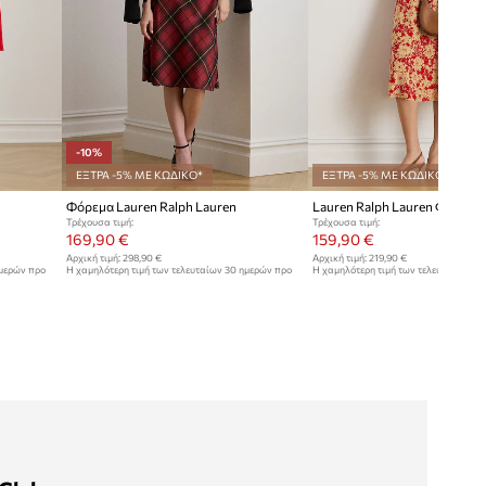
-10%
ΕΞΤΡΑ -5% ΜΕ ΚΩΔΙΚΟ*
ΕΞΤΡΑ -5% ΜΕ ΚΩΔΙΚΟ*
Φόρεμα Lauren Ralph Lauren
Lauren Ralph Lauren Φόρεμα 
Τρέχουσα τιμή:
Τρέχουσα τιμή:
169,90 €
159,90 €
Αρχική τιμή:
298,90 €
Αρχική τιμή:
219,90 €
ημερών προ
Η χαμηλότερη τιμή των τελευταίων 30 ημερών προ
Η χαμηλότερη τιμή των τελευταίων 30
έκπτωσης:
189,90 €
έκπτωσης:
169,90 €