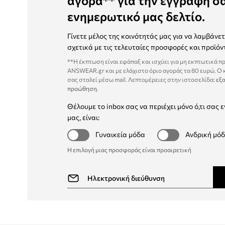
αγορά** για την εγγραφή σ
ενημερωτικό μας δελτίο.
Γίνετε μέλος της κοινότητάς μας για να λαμβάνε
σχετικά με τις τελευταίες προσφορές και προϊόν
**Η έκπτωση είναι εφάπαξ και ισχύει για μη εκπτωτικά π
ANSWEAR.gr και με ελάχιστο όριο αγοράς τα 80 ευρώ. Ο
σας σταλεί μέσω mail. Λεπτομέρειες στην ιστοσελίδα:
εξα
προώθηση
.
Θέλουμε το inbox σας να περιέχει μόνο ό,τι σας ε
μας, είναι:
Γυναικεία μόδα
Ανδρική μό
Η επιλογή μιας προσφοράς είναι προαιρετική