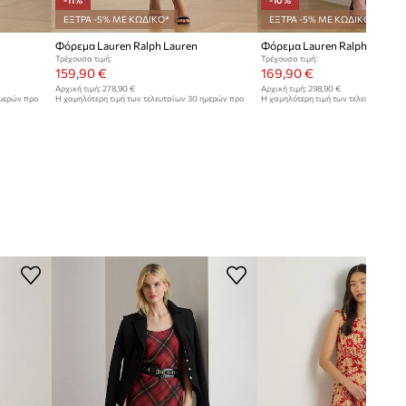
-11%
-10%
ΕΞΤΡΑ -5% ΜΕ ΚΩΔΙΚΟ*
ΕΞΤΡΑ -5% ΜΕ ΚΩΔΙΚΟ*
Φόρεμα Lauren Ralph Lauren
Φόρεμα Lauren Ralph Lauren
Τρέχουσα τιμή:
Τρέχουσα τιμή:
159,90 €
169,90 €
Αρχική τιμή:
278,90 €
Αρχική τιμή:
298,90 €
ημερών προ
Η χαμηλότερη τιμή των τελευταίων 30 ημερών προ
Η χαμηλότερη τιμή των τελευταίων 30
έκπτωσης:
179,90 €
έκπτωσης:
189,90 €