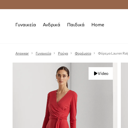
Δωρεάν μεταφορικά από 70 €
Γυναικεία
Ανδρικά
Παιδικά
Home
Answear
Γυναικεία
Ρούχα
Φορέματα
Φόρεμα Lauren Ral
Video