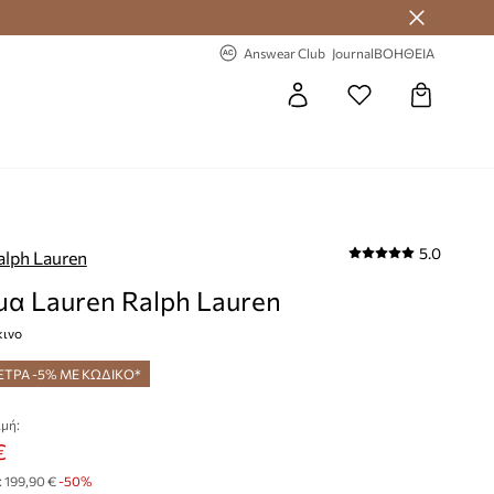
-20% στην πρώτη παραγγελία
Answear Club
Journal
ΒΟΗΘΕΙΑ
5.0
alph Lauren
α Lauren Ralph Lauren
κινο
ΞΤΡΑ -5% ΜΕ ΚΩΔΙΚΟ*
μή:
€
:
199,90 €
-50%