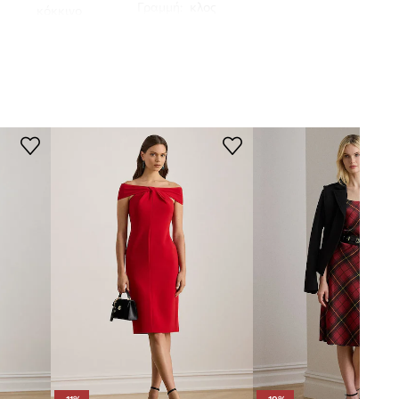
Γραμμή
:
κλος
κόκκινο
n Ralph Lauren
ΔΙΑΣΤΑΣΕΙΣ
Το μοντέλο έχει ύψος 175 εκ. και
φοράει μέγεθος 36
Κανονικό μέγεθος
Σου συστήνουμε να επιλέξεις το
μέγεθος που συνήθως φοράς.
Τα μεγέθη που εμφανίζονται στο
κατάστημα έχουν μετατραπεί σύμφωνα
με το τυπικό ευρωπαϊκό μεγεθολόγιο. Η
ετικέτα του προϊόντος που παραδόθηκε
φέρει την αρχική σήμανση του
κατασκευαστή.
Πίνακας μεγέθους