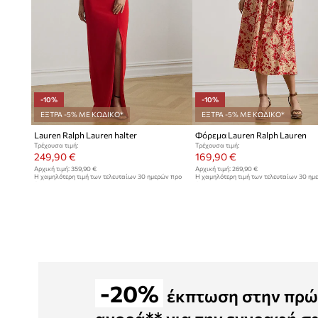
-10%
-10%
ΕΞΤΡΑ -5% ΜΕ ΚΩΔΙΚΟ*
ΕΞΤΡΑ -5% ΜΕ ΚΩΔΙΚΟ*
Lauren Ralph Lauren halter
Φόρεμα Lauren Ralph Lauren
Τρέχουσα τιμή:
Τρέχουσα τιμή:
249,90 €
169,90 €
Αρχική τιμή:
359,90 €
Αρχική τιμή:
269,90 €
Η χαμηλότερη τιμή των τελευταίων 30 ημερών προ
Η χαμηλότερη τιμή των τελευταίων 30 ημ
έκπτωσης:
279,90 €
έκπτωσης:
189,90 €
-20%
έκπτωση στην πρώ