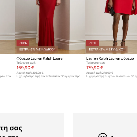
-10%
-10%
ΕΞΤΡΑ -5% ΜΕ ΚΩΔΙΚΟ*
ΕΞΤΡΑ -5% ΜΕ ΚΩΔΙΚΟ*
Φόρεμα Lauren Ralph Lauren
Lauren Ralph Lauren φόρεμα
Τρέχουσα τιμή:
Τρέχουσα τιμή:
169,90 €
179,90 €
Αρχική τιμή:
298,90 €
Αρχική τιμή:
278,90 €
ερών προ
Η χαμηλότερη τιμή των τελευταίων 30 ημερών προ
Η χαμηλότερη τιμή των τελευταίων 30 
έκπτωσης:
189,90 €
έκπτωσης:
199,90 €
τη σας