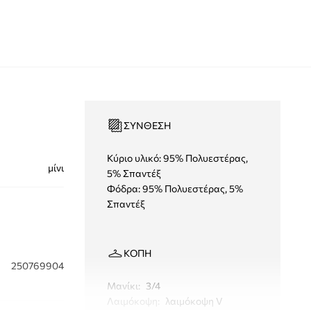
ΣΎΝΘΕΣΗ
Κύριο υλικό: 95% Πολυεστέρας,
μίνι
5% Σπαντέξ
Φόδρα: 95% Πολυεστέρας, 5%
Σπαντέξ
ΚΟΠΉ
250769904
Μανίκι
:
3/4
Λαιμόκοψη
:
λαιμόκοψη V