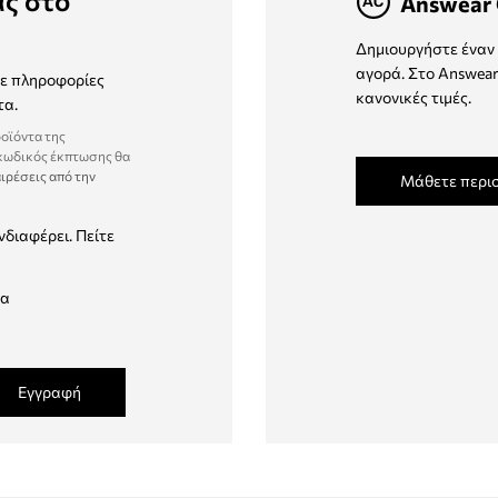
ας στο
Answear 
Δημιουργήστε έναν 
αγορά. Στο Answear
τε πληροφορίες
κανονικές τιμές.
τα.
ροϊόντα της
 κωδικός έκπτωσης θα
ιρέσεις από την
Μάθετε περι
νδιαφέρει. Πείτε
δα
Εγγραφή