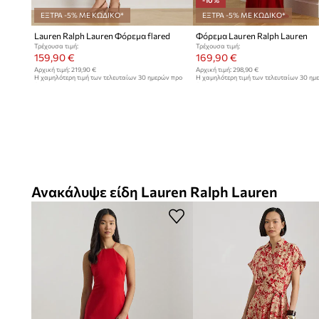
-10%
ΕΞΤΡΑ -5% ΜΕ ΚΩΔΙΚΟ*
ΕΞΤΡΑ -5% ΜΕ ΚΩΔΙΚΟ*
Lauren Ralph Lauren Φόρεμα flared
Φόρεμα Lauren Ralph Lauren
Τρέχουσα τιμή:
Τρέχουσα τιμή:
159,90 €
169,90 €
Αρχική τιμή:
219,90 €
Αρχική τιμή:
298,90 €
Η χαμηλότερη τιμή των τελευταίων 30 ημερών προ
Η χαμηλότερη τιμή των τελευταίων 30 ημ
έκπτωσης:
169,90 €
έκπτωσης:
189,90 €
Ανακάλυψε είδη Lauren Ralph Lauren