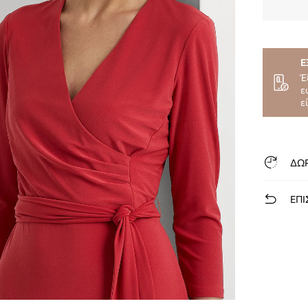
Ε
Έ
ε
ε
ΔΩ
ΕΠΙ