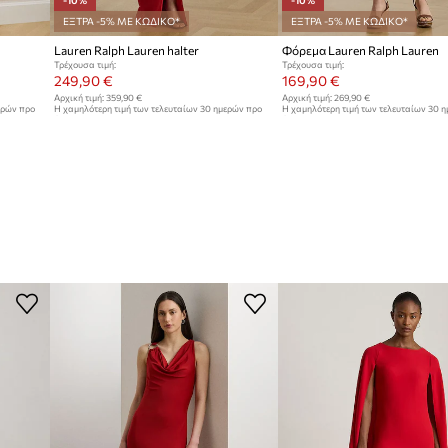
-10%
-10%
ΕΞΤΡΑ -5% ΜΕ ΚΩΔΙΚΟ*
ΕΞΤΡΑ -5% ΜΕ ΚΩΔΙΚΟ*
Lauren Ralph Lauren halter
Φόρεμα Lauren Ralph Lauren
Τρέχουσα τιμή:
Τρέχουσα τιμή:
249,90 €
169,90 €
Αρχική τιμή:
359,90 €
Αρχική τιμή:
269,90 €
ερών προ
Η χαμηλότερη τιμή των τελευταίων 30 ημερών προ
Η χαμηλότερη τιμή των τελευταίων 30 
έκπτωσης:
279,90 €
έκπτωσης:
189,90 €