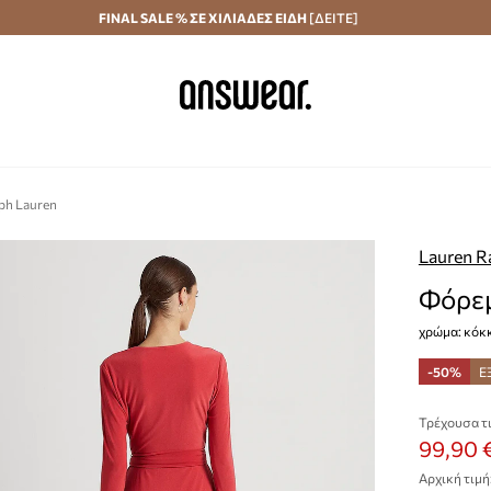
Αποστολή σε 24 ώρες
FINAL SALE % ΣΕ ΧΙΛΙΑΔΕΣ ΕΙΔΗ
Εξοικονομήστε με το Answear Club
[ΔΕΙΤΕ]
ph Lauren
Lauren R
Φόρεμ
χρώμα: κόκ
-50%
Ε
Τρέχουσα τι
99,90 
Αρχική τιμή