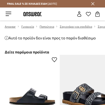
FINAL SALE % ΣΕ ΧΙΛΙΑΔΕΣ ΕΙΔΗ
[ΔΕΙΤΕ]
Εξοικονομήστε με το Answear Club
Answear
Γυναικεία
Παπούτσια
Σαγιονάρες και σανδάλια
Σαγι
Αυτό το προϊόν δεν είναι προς το παρόν διαθέσιμο
Δείτε παρόμοια προϊόντα