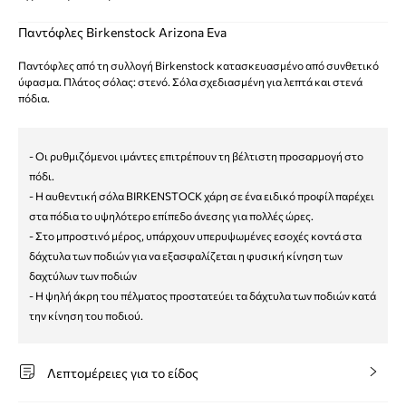
Παντόφλες Birkenstock Arizona Eva
Παντόφλες από τη συλλογή Birkenstock κατασκευασμένο από συνθετικό
ύφασμα. Πλάτος σόλας: στενό. Σόλα σχεδιασμένη για λεπτά και στενά
πόδια.
- Οι ρυθμιζόμενοι ιμάντες επιτρέπουν τη βέλτιστη προσαρμογή στο
πόδι.
- Η αυθεντική σόλα BIRKENSTOCK χάρη σε ένα ειδικό προφίλ παρέχει
στα πόδια το υψηλότερο επίπεδο άνεσης για πολλές ώρες.
- Στο μπροστινό μέρος, υπάρχουν υπερυψωμένες εσοχές κοντά στα
δάχτυλα των ποδιών για να εξασφαλίζεται η φυσική κίνηση των
δαχτύλων των ποδιών
- Η ψηλή άκρη του πέλματος προστατεύει τα δάχτυλα των ποδιών κατά
την κίνηση του ποδιού.
Λεπτομέρειες για το είδος