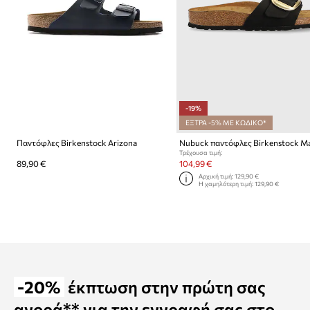
-19%
ΕΞΤΡΑ -5% ΜΕ ΚΩΔΙΚΟ*
Παντόφλες Birkenstock Arizona
Τρέχουσα τιμή:
89,90 €
104,99 €
Αρχική τιμή:
129,90 €
Η χαμηλότερη τιμή:
129,90 €
-20%
έκπτωση στην πρώτη σας
αγορά** για την εγγραφή σας στο