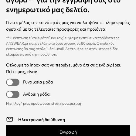
ενημερωτικό μας δελτίο.
Γίνετε μέλος της κοινότητάς μας για να λαμβάνετε πληροφορίες
σχετικά με τις τελευταίες προσφορές και προϊόντα.
**Η έκπτωση είναι εφάπαξ και ισχύει για μη εκπτωτικά προϊόντα της
ANSWEAR.gr και με ελάχιστο όριο αγοράς τα 80 ευρώ. Ο κωδικός
έκπτωσης θα σας σταλεί μέσω mail. Λεπτομέρειες στην ιστοσελίδα:
εξαιρέσεις από την προώθηση
.
Θέλουμε το inbox σας να περιέχει μόνο ό,τι σας ενδιαφέρει.
Πείτε μας, είναι:
Γυναικεία μόδα
Ανδρική μόδα
Η επιλογή μιας προσφοράς είναι προαιρετική
Εγγραφή