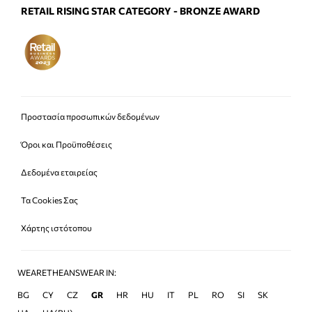
RETAIL RISING STAR CATEGORY - BRONZE AWARD
Προστασία προσωπικών δεδομένων
Όροι και Προϋποθέσεις
Δεδομένα εταιρείας
Τα Cookies Σας
Χάρτης ιστότοπου
WEARETHEANSWEAR IN:
BG
CY
CZ
GR
HR
HU
IT
PL
RO
SI
SK