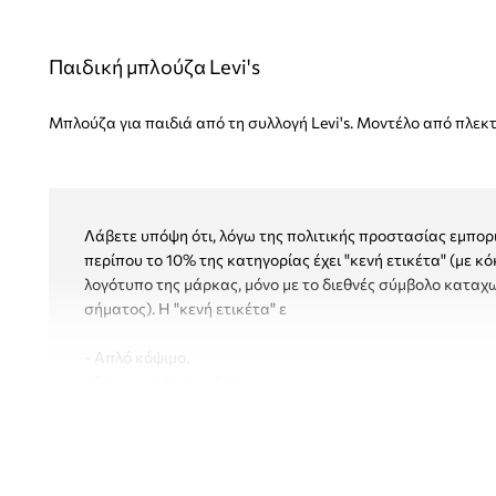
Παιδική μπλούζα Levi's
Μπλούζα για παιδιά από τη συλλογή Levi's. Μοντέλο από πλεκ
Λάβετε υπόψη ότι, λόγω της πολιτικής προστασίας εμπορ
περίπου το 10% της κατηγορίας έχει "κενή ετικέτα" (με κό
λογότυπο της μάρκας, μόνο με το διεθνές σύμβολο κατα
σήματος). Η "κενή ετικέτα" ε
- Απλό κόψιμο.
- Στρογγυλό ντεκολτέ.
- Ελαστικό πλεκτό ύφασμα.
- Πλεκτό με τυπωμένο μοτίβο.
- Φινίρισμα από μέσο σύσφιξης.