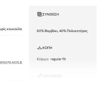
ΣΎΝΘΕΣΗ
ωρίς κουκούλα
60% Βαμβάκι, 40% Πολυεστέρας
ΚΟΠΉ
Κόψιμο
:
regular fit
9E9079.NOS.B
ΔΙΑΣΤΑΣΕΙΣ
κόκκινο
Μικρότερο μέγεθος
Σου συστήνουμε να επιλέξεις ένα
Levi's
νούμερο μεγαλύτερο από αυτό που
συνήθως φοράς.