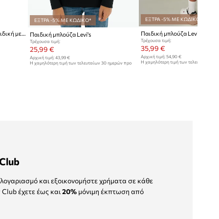
ΕΞΤΡΑ -5% ΜΕ ΚΩΔΙΚΟ*
ΕΞΤΡΑ -5% ΜΕ ΚΩΔΙΚΟ*
Levi's μπλούζα με κουκούλα παιδική με βαμβάκι SKATE PARK BATWING HOODIE
Παιδική μπλούζα Levi's
Τρέχουσα τιμή:
Τρέχουσα τιμή:
35,99 €
25,99 €
Αρχική τιμή:
54,90 €
Αρχική τιμή:
43,99 €
Η χαμηλότερη τιμή των τελευταίων 30
Η χαμηλότερη τιμή των τελευταίων 30 ημερών προ
έκπτωσης:
37,99 €
έκπτωσης:
27,99 €
Club
λογαριασμό και εξοικονομήστε χρήματα σε κάθε
 Club έχετε έως και
20%
μόνιμη έκπτωση από