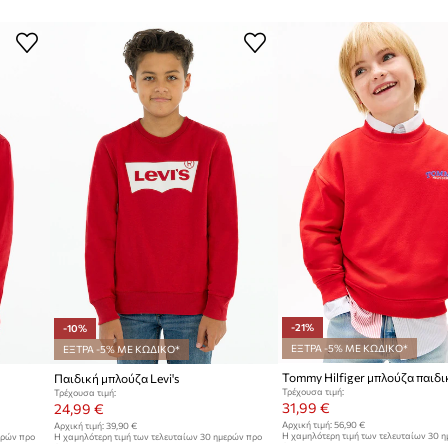
Κατασκευαστής
ID προϊόντος
-21%
-10%
ΕΞΤΡΑ -5% ΜΕ ΚΩΔΙΚΟ*
ΕΞΤΡΑ -5% ΜΕ ΚΩΔΙΚΟ*
Παιδική μπλούζα Levi's
Τρέχουσα τιμή:
Τρέχουσα τιμή:
31,99 €
24,99 €
Αρχική τιμή:
56,90 €
Αρχική τιμή:
39,90 €
Η χαμηλότερη τιμή των τελευταίων 30 
ερών προ
Η χαμηλότερη τιμή των τελευταίων 30 ημερών προ
έκπτωσης:
40,99 €
έκπτωσης:
27,99 €