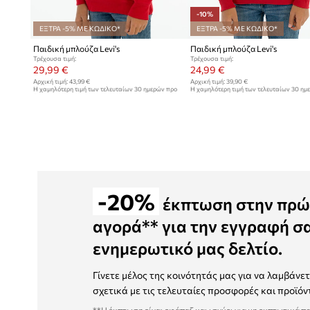
-10%
ΕΞΤΡΑ -5% ΜΕ ΚΩΔΙΚΟ*
ΕΞΤΡΑ -5% ΜΕ ΚΩΔΙΚΟ*
Παιδική μπλούζα Levi's
Παιδική μπλούζα Levi's
Τρέχουσα τιμή:
Τρέχουσα τιμή:
29,99 €
24,99 €
Αρχική τιμή:
43,99 €
Αρχική τιμή:
39,90 €
Η χαμηλότερη τιμή των τελευταίων 30 ημερών προ
Η χαμηλότερη τιμή των τελευταίων 30 ημ
έκπτωσης:
30,99 €
έκπτωσης:
27,99 €
-20%
έκπτωση στην πρώ
αγορά** για την εγγραφή σ
ενημερωτικό μας δελτίο.
Γίνετε μέλος της κοινότητάς μας για να λαμβάνε
σχετικά με τις τελευταίες προσφορές και προϊόν