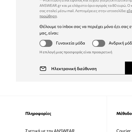
**Η έκπτωση είναι εφάπαξ και ισχύει για μη εκπτωτικά π
ANSWEAR.gr και με ελάχιστο όριο αγοράς τα 80 ευρώ. Ο
σας σταλεί μέσω mail. Λεπτομέρειες στην ιστοσελίδα:
εξα
προώθηση
.
Θέλουμε το inbox σας να περιέχει μόνο ό,τι σας ε
μας, είναι:
Γυναικεία μόδα
Ανδρική μό
Η επιλογή μιας προσφοράς είναι προαιρετική
Πληροφορίες
Μέθοδο
Σχετικά με την ANSWEAR
Courier