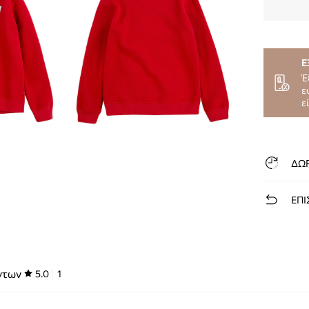
Ε
Έ
ε
ε
ΔΩ
ΕΠΙ
ντων
5.0
1