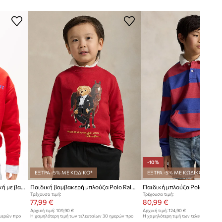
Πίνακας μεγέθους
-10%
ΕΞΤΡΑ -5% ΜΕ ΚΩΔΙΚΟ*
ΕΞΤΡΑ -5% ΜΕ ΚΩΔΙΚΟ*
Tommy Hilfiger μπλούζα παιδική με βαμβάκι
Παιδική βαμβακερή μπλούζα Polo Ralph Lauren
Παιδική μπλούζα Polo Ralph 
Τρέχουσα τιμή:
Τρέχουσα τιμή:
77,99 €
80,99 €
Αρχική τιμή:
109,90 €
Αρχική τιμή:
124,90 €
ημερών προ
Η χαμηλότερη τιμή των τελευταίων 30 ημερών προ
Η χαμηλότερη τιμή των τελευταίων 30
έκπτωσης:
80,99 €
έκπτωσης:
90,99 €