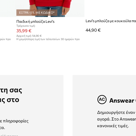
ΕΞΤΡΑ -5% ΜΕ ΚΩΔΙΚΟ*
Παιδική μπλούζα Levi's
Τρέχουσα τιμή:
44,90 €
35,99 €
Αρχική τιμή:
54,90 €
ερών προ
Η χαμηλότερη τιμή των τελευταίων 30 ημερών προ
έκπτωσης:
37,99 €
τη σας
ας στο
Answear 
Δημιουργήστε έναν 
αγορά. Στο Answear
τε πληροφορίες
κανονικές τιμές.
τα.