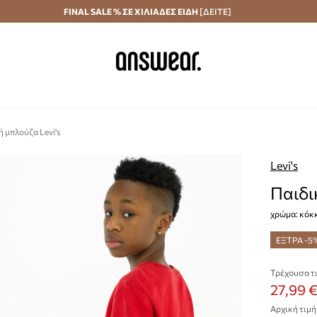
Αποστολή σε 24 ώρες
FINAL SALE % ΣΕ ΧΙΛΙΑΔΕΣ ΕΙΔΗ
Εξοικονομήστε με το Answear Club
[ΔΕΙΤΕ]
 μπλούζα Levi's
Levi's
Παιδι
χρώμα: κόκ
ΕΞΤΡΑ -5
Τρέχουσα τι
27,99 
Αρχική τιμή