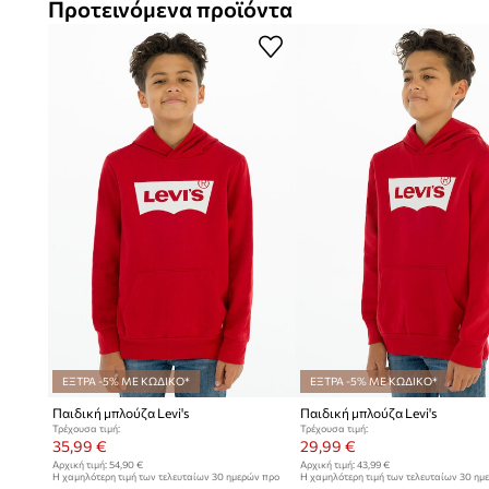
Προτεινόμενα προϊόντα
ΕΞΤΡΑ -5% ΜΕ ΚΩΔΙΚΟ*
ΕΞΤΡΑ -5% ΜΕ ΚΩΔΙΚΟ*
Παιδική μπλούζα Levi's
Παιδική μπλούζα Levi's
Τρέχουσα τιμή:
Τρέχουσα τιμή:
35,99 €
29,99 €
Αρχική τιμή:
54,90 €
Αρχική τιμή:
43,99 €
Η χαμηλότερη τιμή των τελευταίων 30 ημερών προ
Η χαμηλότερη τιμή των τελευταίων 30 ημ
έκπτωσης:
37,99 €
έκπτωσης:
30,99 €