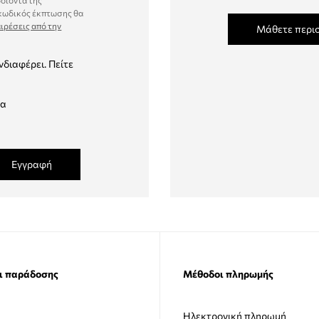
ροϊόντα της
 κωδικός έκπτωσης θα
ιρέσεις από την
Μάθετε περι
νδιαφέρει. Πείτε
δα
Εγγραφή
ι παράδοσης
Μέθοδοι πληρωμής
Ηλεκτρονική πληρωμή