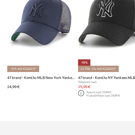
-13%
-15% ΜΕ ΚΩΔΙΚΟ*
ΕΞΤΡΑ -5% ΜΕ ΚΩΔΙΚΟ*
47 brand - Καπέλο MLB New York Yankees
Τρέχουσα τιμή:
24,99 €
25,99 €
Αρχική τιμή:
29,99 €
Η χαμηλότερη τιμή:
29,99 €