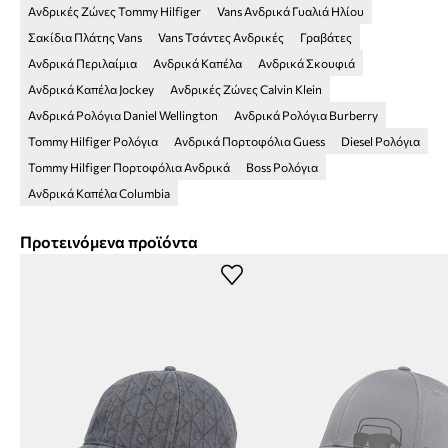
Ανδρικές Ζώνες Tommy Hilfiger
Vans Ανδρικά Γυαλιά Ηλίου
Σακίδια Πλάτης Vans
Vans Τσάντες Ανδρικές
Γραβάτες
Ανδρικά Περιλαίμια
Ανδρικά Καπέλα
Ανδρικά Σκουφιά
Ανδρικά Καπέλα Jockey
Ανδρικές Ζώνες Calvin Klein
Ανδρικά Ρολόγια Daniel Wellington
Ανδρικά Ρολόγια Burberry
Tommy Hilfiger Ρολόγια
Ανδρικά Πορτοφόλια Guess
Diesel Ρολόγια
Tommy Hilfiger Πορτοφόλια Ανδρικά
Boss Ρολόγια
Ανδρικά Καπέλα Columbia
Προτεινόμενα προϊόντα