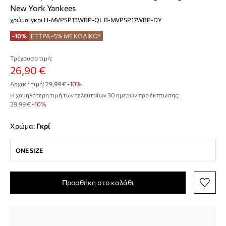
New York Yankees
χρώμα: γκρι H-MVPSP15WBP-QL B-MVPSP17WBP-DY
-10%
ΕΞΤΡΑ -5% ΜΕ ΚΩΔΙΚΟ*
Τρέχουσα τιμή:
26,90 €
Αρχική τιμή:
29,99 €
-10%
Η χαμηλότερη τιμή των τελευταίων 30 ημερών προ έκπτωσης:
29,99 €
 -10%
Χρώμα:
γκρί
ONE SIZE
Προσθήκη στο καλάθι