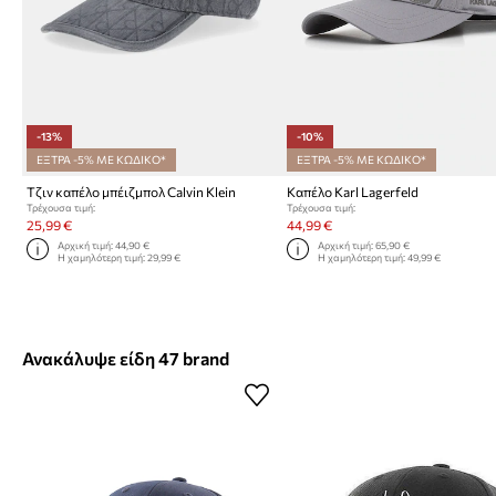
-13%
-10%
ΕΞΤΡΑ -5% ΜΕ ΚΩΔΙΚΟ*
ΕΞΤΡΑ -5% ΜΕ ΚΩΔΙΚΟ*
Τζιν καπέλο μπέιζμπολ Calvin Klein
Καπέλο Karl Lagerfeld
Τρέχουσα τιμή:
Τρέχουσα τιμή:
25,99 €
44,99 €
Αρχική τιμή:
44,90 €
Αρχική τιμή:
65,90 €
Η χαμηλότερη τιμή:
29,99 €
Η χαμηλότερη τιμή:
49,99 €
Ανακάλυψε είδη 47 brand