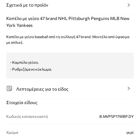
Σχετικά με το προϊόν
Καπέλο με γείσο 47 brand NHL Pittsburgh Penguins MLB New
York Yankees
Καπέλο με γείσο baseball από τη συλλογή 47 brand. Μοντέλο από ύφασμα
με απλικέ.
- Καμπύλο γείσο.
- Ρυθμιζόμενο κύκλωμα.
Λεπτομέρειες για το είδος
Στοιχεία είδους
Κωδικός κατασκευαστή
B.MVPSP17WBP.DY
Χρώμα
γκρί