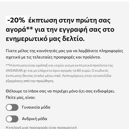
-20%
έκπτωση στην πρώτη σας
αγορά** για την εγγραφή σας στο
ενημερωτικό μας δελτίο.
Γίνετε μέλος της κοινότητάς μας για να λαμβάνετε πληροφορίες
σχετικά με τις τελευταίες προσφορές και προϊόντα.
**Η έκπτωση είναι εφάπαξ και ισχύει για μη εκπτωτικά προϊόντα της
ANSWEAR.gr και με ελάχιστο όριο αγοράς τα 80 ευρώ. Ο κωδικός
έκπτωσης θα σας σταλεί μέσω mail. Λεπτομέρειες στην ιστοσελίδα:
εξαιρέσεις από την προώθηση
.
Θέλουμε το inbox σας να περιέχει μόνο ό,τι σας ενδιαφέρει.
Πείτε μας, είναι:
Γυναικεία μόδα
Ανδρική μόδα
Η επιλογή μιας προσφοράς είναι προαιρετική