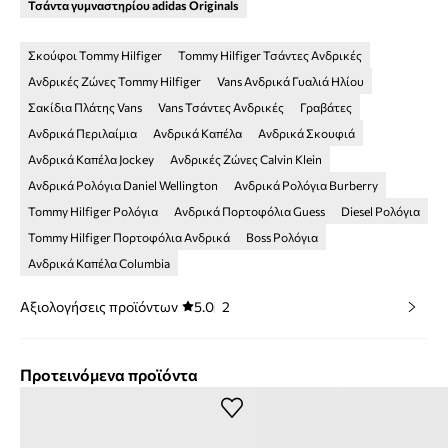
Τσάντα γυμναστηρίου adidas Originals
Σκούφοι Tommy Hilfiger
Tommy Hilfiger Τσάντες Ανδρικές
Ανδρικές Ζώνες Tommy Hilfiger
Vans Ανδρικά Γυαλιά Ηλίου
Σακίδια Πλάτης Vans
Vans Τσάντες Ανδρικές
Γραβάτες
Ανδρικά Περιλαίμια
Ανδρικά Καπέλα
Ανδρικά Σκουφιά
Ανδρικά Καπέλα Jockey
Ανδρικές Ζώνες Calvin Klein
Ανδρικά Ρολόγια Daniel Wellington
Ανδρικά Ρολόγια Burberry
Tommy Hilfiger Ρολόγια
Ανδρικά Πορτοφόλια Guess
Diesel Ρολόγια
Tommy Hilfiger Πορτοφόλια Ανδρικά
Boss Ρολόγια
Ανδρικά Καπέλα Columbia
Αξιολογήσεις προϊόντων
5.0
2
Προτεινόμενα προϊόντα