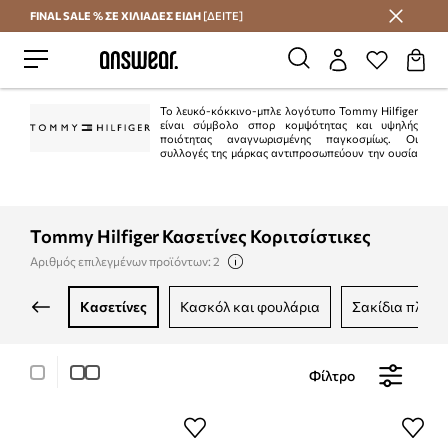
FINAL SALE % ΣΕ ΧΙΛΙΑΔΕΣ ΕΙΔΗ
[ΔΕΙΤΕ]
Εξοικονομήστε με το Answear Club
Το λευκό-κόκκινο-μπλε λογότυπο Tommy Hilfiger
είναι σύμβολο σπορ κομψότητας και υψηλής
ποιότητας αναγνωρισμένης παγκοσμίως. Οι
συλλογές της μάρκας αντιπροσωπεύουν την ουσία
του αμερικανικού στυλ "preppy". Είναι κλασικό στην τρέχουσα μόδα.
Ταυτόχρονα, η Tommy Hilfiger είναι μια από τις κορυφαίες μάρκες lifestyle με
περισσότερα από 1.000 καταστήματα σε 90 χώρες.
Tommy Hilfiger Κασετίνες Κοριτσίστικες
Αριθμός επιλεγμένων προϊόντων: 2
κασετίνες
κασκόλ και φουλάρια
σακίδια πλάτη
Φίλτρο