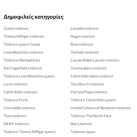
Δημοφιλείς κατηγορίες
Guess τσάντεσ
Lacoste τσάντεσ
Tommy Hilfiger τσάντεσ
Hugo τσαντεσ
Τσάντεσ χιαστί Guess
Boss τσαντεσ
Love Moschino τσάντεσ
Twinset τσαντεσ
Τσάντεσ Michael Kors
Lauren Ralph Lauren τσαντεσ
Karl Lagerfeld τσάντεσ
Tommy Jeans τσαντεσ
Τσάντεσ Love Moschino χιαστι
Calvin Klein Jeans τσαντεσ
Liu Jo τσάντεσ
Tory Burch τσαντεσ
Calvin Klein τσάντεσ
Patrizia Pepe τσαντεσ
Τσάντεσ Furla
Τσάντεσ Calvin Klein χιαστι
Coccinelle τσάντεσ
United Colours of Benetton τσαντεσ
Tous τσάντεσ
Τσάντεσ The North Face
DKNY τσάντεσ
θηκη λαπτοπ
Τσάντεσ Tommy Hilfiger χιαστί
Τσάντεσ ώμου