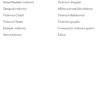
Steve Madden τσάντεσ
Τσάντεσ shopper
Desigual τσάντεσ
Αθλητικά σακίδια πλάτησ
Τσάντεσ Coach
Τσάντεσ θαλάσσησ
Τσάντεσ Nobo
Τσάντεσ χειρόσ
Eastpak τσάντεσ
Γυναικείεσ τσάντεσ χιαστί
Vans τσάντεσ
Σάκοι