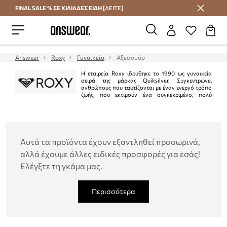
FINAL SALE % ΣΕ ΧΙΛΙΑΔΕΣ ΕΙΔΗ
[ΔΕΙΤΕ]
Εξοικονομήστε με το Answear Club
Answear
Roxy
Γυναικεία
Αξεσουάρ
Η εταιρεία Roxy ιδρύθηκε το 1990 ως γυναικεία
σειρά της μάρκας Quiksilver. Συγκεντρώνει
ανθρώπους που ταυτίζονται με έναν ενεργό τρόπο
ζωής, που εκτιμούν ένα συγκεκριμένο, πολύ
ελεύθερο στυλ και υψηλή ποιότητα. Η Roxy προσφέρει ρούχα, υποδήματα και
αξεσουάρ που σχετίζονται με την ευρέως κατανοητή κουλτούρα του skate. Η
μάρκα διακρίνεται από έντονα χρώματα, ενδιαφέροντα στυλ και
εκλεπτυσμένες λεπτομέρειες.
Αυτά τα προϊόντα έχουν εξαντληθεί προσωρινά,
αλλά έχουμε άλλες ειδικές προσφορές για εσάς!
Ελέγξτε τη γκάμα μας.
Περισσότερα