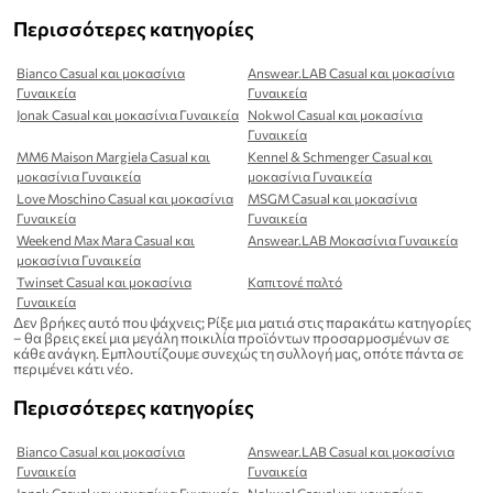
Περισσότερες κατηγορίες
Bianco Casual και μοκασίνια
Answear.LAB Casual και μοκασίνια
Γυναικεία
Γυναικεία
Jonak Casual και μοκασίνια Γυναικεία
Nokwol Casual και μοκασίνια
Γυναικεία
MM6 Maison Margiela Casual και
Kennel & Schmenger Casual και
μοκασίνια Γυναικεία
μοκασίνια Γυναικεία
Love Moschino Casual και μοκασίνια
MSGM Casual και μοκασίνια
Γυναικεία
Γυναικεία
Weekend Max Mara Casual και
Answear.LAB Μοκασίνια Γυναικεία
μοκασίνια Γυναικεία
Twinset Casual και μοκασίνια
Καπιτονέ παλτό
Γυναικεία
Δεν βρήκες αυτό που ψάχνεις; Ρίξε μια ματιά στις παρακάτω κατηγορίες
– θα βρεις εκεί μια μεγάλη ποικιλία προϊόντων προσαρμοσμένων σε
κάθε ανάγκη. Εμπλουτίζουμε συνεχώς τη συλλογή μας, οπότε πάντα σε
περιμένει κάτι νέο.
Περισσότερες κατηγορίες
Bianco Casual και μοκασίνια
Answear.LAB Casual και μοκασίνια
Γυναικεία
Γυναικεία
Jonak Casual και μοκασίνια Γυναικεία
Nokwol Casual και μοκασίνια