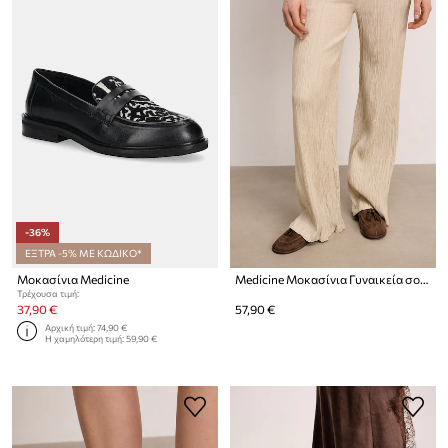
-36%
ΕΞΤΡΑ -5% ΜΕ ΚΩΔΙΚΟ*
Μοκασίνια Medicine
Medicine Μοκασίνια Γυναικεία σουέτ
Τρέχουσα τιμή:
37,90 €
57,90 €
Αρχική τιμή:
74,90 €
Η χαμηλότερη τιμή:
59,90 €