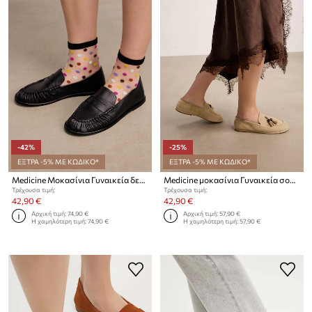
-42%
-25%
ΕΞΤΡΑ -5% ΜΕ ΚΩΔΙΚΟ*
ΕΞΤΡΑ -5% ΜΕ ΚΩΔΙΚΟ*
Medicine Μοκασίνια Γυναικεία δερμάτινα
Medicine μοκασίνια Γυναικεία σουέτ
Τρέχουσα τιμή:
Τρέχουσα τιμή:
42,90 €
42,90 €
Αρχική τιμή:
74,90 €
Αρχική τιμή:
57,90 €
Η χαμηλότερη τιμή:
74,90 €
Η χαμηλότερη τιμή:
57,90 €