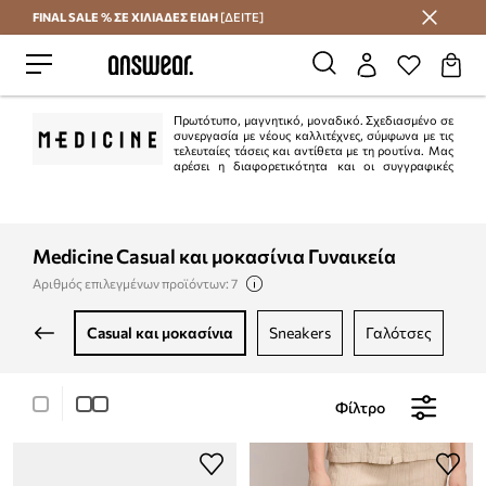
FINAL SALE % ΣΕ ΧΙΛΙΑΔΕΣ ΕΙΔΗ
[ΔΕΙΤΕ]
Εξοικονομήστε με το Answear Club
Πρωτότυπο, μαγνητικό, μοναδικό. Σχεδιασμένο σε
συνεργασία με νέους καλλιτέχνες, σύμφωνα με τις
τελευταίες τάσεις και αντίθετα με τη ρουτίνα. Μας
αρέσει η διαφορετικότητα και οι συγγραφικές
λύσεις.
Medicine Casual και μοκασίνια Γυναικεία
Αριθμός επιλεγμένων προϊόντων: 7
casual και μοκασίνια
sneakers
γαλότσες
ε
Φίλτρο