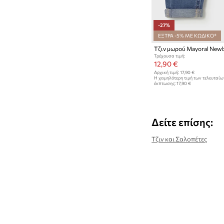
Τσάντες και βαλίτσες
Νεσεσέρ
-27%
ΕΞΤΡΑ -5% ΜΕ ΚΩΔΙΚΟ*
Παιδικό δωμάτιο
Τζιν μωρού Mayoral New
Φροντίδα & μπάνιο
Τρέχουσα τιμή:
12,90 €
Αξεσουάρ παραλίας και πισίνας
Αρχική τιμή:
17,90 €
Η χαμηλότερη τιμή των τελευταί
έκπτωσης:
17,90 €
Ταΐσμα και γεύματα
Υφάσματα
Παιχνίδια
Δείτε επίσης:
Τζιν και Σαλοπέτες