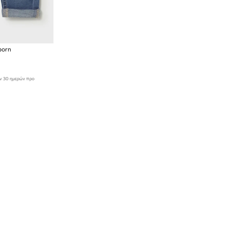
born
ων 30 ημερών προ