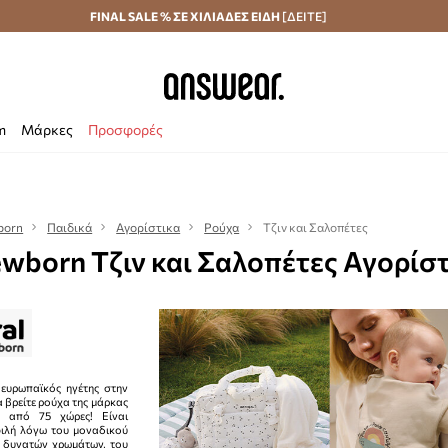
Αποστολή σε 24 ώρες
FINAL SALE % ΣΕ ΧΙΛΙΑΔΕΣ ΕΙΔΗ
Εξοικονομήστε με το Answear Club
[ΔΕΙΤΕ]
m
Μάρκες
Προσφορές
born
Παιδικά
Αγορίστικα
Ρούχα
Τζιν και Σαλοπέτες
wborn Τζιν και Σαλοπέτες Αγορίσ
 ευρωπαϊκός ηγέτης στην
α βρείτε ρούχα της μάρκας
ς από 75 χώρες! Είναι
φιλή λόγω του μοναδικού
 δυνατών χρωμάτων, του