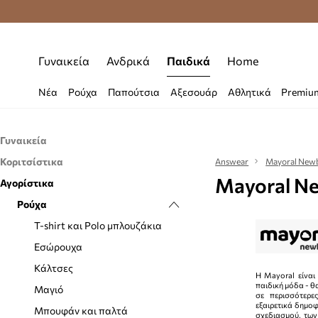
Δωρεάν μεταφορικά από 70 €
Γυναικεία
Ανδρικά
Παιδικά
Home
Νέα
Ρούχα
Παπούτσια
Αξεσουάρ
Αθλητικά
Premiu
Γυναικεία
Κοριτσίστικα
Αξεσουάρ
Answear
Mayoral New
Mayoral Ne
Αγορίστικα
Ρούχα
Σακίδια πλάτης
Παπούτσια
Ρούχα
Τσάντες και βαλίτσες
T-shirt και Polo μπλουζάκια
Αξεσουάρ
Εσώρουχα
Βρεφικά
T-shirt και Polo μπλουζάκια
Μαγιό
Σακίδια πλάτης
Εσώρουχα
Κάλτσες
Σκουφιά και καπέλα
Κάλτσες
Η Mayoral είναι
παιδική μόδα - θ
Ολόσωμα κορμάκια
Τσάντες και βαλίτσες
Μαγιό
σε περισσότερε
εξαιρετικά δημο
Ολόσωμα φορμάκια
Νεσεσέρ
Μπουφάν και παλτά
σχεδιασμού, των