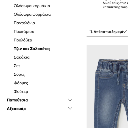
δικού τους στυλ 
Μπουφάν και παλτά
Παιδικό δωμάτιο
Ολόσωμα κορμάκια
κατασκευής τους.
Παντελόνια και κολάν
Φροντίδα & μπάνιο
Ολόσωμα φορμάκια
Πουλόβερ
Αξεσουάρ παραλίας και πισίνας
Παντελόνια
Σετ
Ταΐσμα και γεύματα
Πουκάμισα
Από τα πιο δημοφιλή
Σορτς
Υφάσματα
Πουλόβερ
Φορέματα
Παιχνίδια
Τζιν και Σαλοπέτες
Φόρμες
Σακάκια
Φούτερ
Σετ
Σορτς
Φόρμες
Φούτερ
Παπούτσια
Αξεσουάρ
Βρεφικά
Σακίδια πλάτης
Σκουφιά και καπέλα