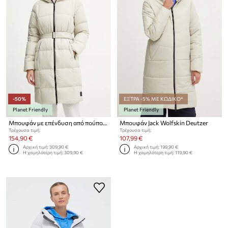
-50%
ΕΞΤΡΑ -5% ΜΕ ΚΩΔΙΚΟ*
Planet Friendly
Planet Friendly
Μπουφάν με επένδυση από πούπουλα Jack Wolfskin
Μπουφάν Jack Wolfskin Deutzer
Τρέχουσα τιμή:
Τρέχουσα τιμή:
154,90 €
107,99 €
Αρχική τιμή:
309,90 €
Αρχική τιμή:
199,90 €
Η χαμηλότερη τιμή:
309,90 €
Η χαμηλότερη τιμή:
119,90 €