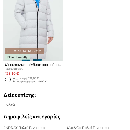
ΕΞΤΡΑ -5% ΜΕ ΚΩΔΙΚΟ*
Planet Friendly
Μπουφάν με επένδυση από πούπουλα Jack Wolfskin
Τρέχουσα τιμή:
139,90 €
Αρχική τιμή:
299,90 €
Η χαμηλότερη τιμή:
149,90 €
Δείτε επίσης:
Παλτά
Δημοφιλείς κατηγορίες
2NDDAY Παλτά Γυναικεία
Max&Co. Παλτά Γυναικεία