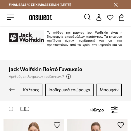
FINAL SALE % ΣΕ ΧΙΛΙΑΔΕΣ ΕΙΔΗ
[ΔΕΙΤΕ]
Εξοικονομήστε με το Answear Club
Το πάθος της μάρκας Jack Wolfskin είναι η
δημιουργία απαράμιλλων προϊόντων. Τα επώνυμα
προϊόντα έχουν σχεδιαστεί για να σας
προστατεύουν από το κρύο, την υγρασία και να
εξασφαλίζουν άνεση. Η μάρκα σέβεται τη διαφορετικότητα της φύσης και ως
εκ τούτου υποστηρίζει ενεργά την προστασία της.
Jack Wolfskin Παλτό Γυναικεία
Αριθμός επιλεγμένων προϊόντων: 7
κάλτσες
ισοθερμικά εσώρουχα
μπουφάν
Φίλτρο