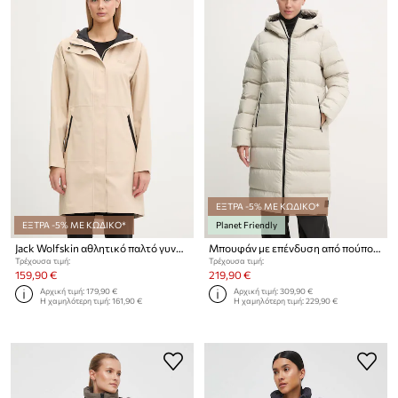
ΕΞΤΡΑ -5% ΜΕ ΚΩΔΙΚΟ*
ΕΞΤΡΑ -5% ΜΕ ΚΩΔΙΚΟ*
Planet Friendly
Jack Wolfskin αθλητικό παλτό γυναικείο Onera 2L
Μπουφάν με επένδυση από πούπουλα Jack Wolfskin Frozen Palace
Τρέχουσα τιμή:
Τρέχουσα τιμή:
159,90 €
219,90 €
Αρχική τιμή:
179,90 €
Αρχική τιμή:
309,90 €
Η χαμηλότερη τιμή:
161,90 €
Η χαμηλότερη τιμή:
229,90 €