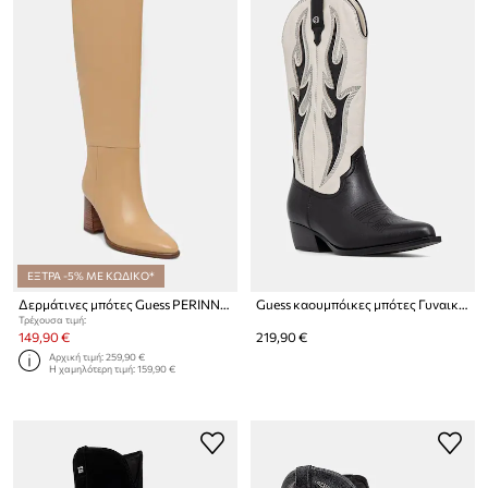
ΕΞΤΡΑ -5% ΜΕ ΚΩΔΙΚΟ*
Δερμάτινες μπότες Guess PERINNA
Guess καουμπόικες μπότες Γυναικείες δερμάτινες LARGENA
Τρέχουσα τιμή:
149,90 €
219,90 €
Αρχική τιμή:
259,90 €
Η χαμηλότερη τιμή:
159,90 €