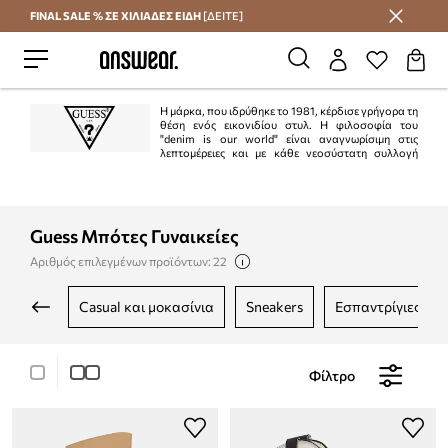
FINAL SALE % ΣΕ ΧΙΛΙΑΔΕΣ ΕΙΔΗ
[ΔΕΙΤΕ]
Εξοικονομήστε με το Answear Club
Η μάρκα, που ιδρύθηκε το 1981, κέρδισε γρήγορα τη
θέση ενός εικονιδίου στυλ. Η φιλοσοφία του
"denim is our world" είναι αναγνωρίσιμη στις
λεπτομέρειες και με κάθε νεοσύστατη συλλογή
μπορούμε να πούμε ότι "Guess is the denim of the whole world". Η μάρκα είναι
δημοφιλής σε όλες τις ηπείρους, κυρίως λόγω της υψηλότερης ποιότητας, του
τέλειου σχεδιασμού και επίσης χάρη στις εύχρηστες διαφημιστικές καμπάνιες.
Guess Μπότες Γυναικείες
Αριθμός επιλεγμένων προϊόντων: 22
casual και μοκασίνια
sneakers
εσπαντρίγιες
Φίλτρο