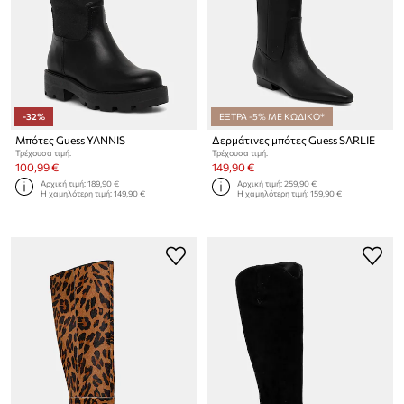
-32%
ΕΞΤΡΑ -5% ΜΕ ΚΩΔΙΚΟ*
Μπότες Guess YANNIS
Δερμάτινες μπότες Guess SARLIE
Τρέχουσα τιμή:
Τρέχουσα τιμή:
100,99 €
149,90 €
Αρχική τιμή:
189,90 €
Αρχική τιμή:
259,90 €
Η χαμηλότερη τιμή:
149,90 €
Η χαμηλότερη τιμή:
159,90 €