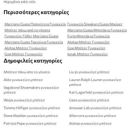
περιμένει κάτι νέο.
Περισσότερες κατηγορίες
Marciano Guess Παπούτσια Γυναικεία
Γυναικεία Sneakers Guess Μαύρες
Μπότες πάνω από το γόνατο
Marciano Guess Μποτάκια Γυναικεία
Γυναικείες Γόβες Marciano Guess
Furla Μποτάκια Γυναικεία
Marciano Guess Τακούνια Γυναικεία
Alohas Μπότες Γυναικείες
Alohas Μπότες Γυναικείες
Goe Μπότες Γυναικείες
Goe Μπότες Γυναικείες
Jonak Μπότες Γυναικείες
Δημοφιλείς κατηγορίες
Μπότεσ πάνω απο το γόνατο
Liu Jo γυναικείεσ μπότεσ
Aldo γυναικείεσ μπότεσ
Lauren Ralph Lauren γυναικείεσ
μπότεσ
Vagabond Shoemakers γυναικείεσ
μπότεσ
Karl Lagerfeld γυναικείεσ μπότεσ
Wojas γυναικείεσ μπότεσ
Geox γυναικείεσ μπότεσ
Tommy Hilfiger γυναικείεσ μπότεσ
Answear Lab γυναικείεσ μπότεσ
Steve Madden γυναικείεσ μπότεσ
Altercore γυναικείεσ μπότεσ
Patrizia Pepe γυναικείεσ μπότεσ
Alohas γυναικείεσ μπότεσ