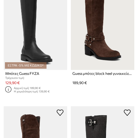
ΕΞΤΡΑ -5% ΜΕ ΚΩΔΙΚΟ*
Μπότες Guess FYZA
Guess μπότες block heel γυναικείες σουέτ MATLEY
Τρέχουσα τιμή:
129,90 €
189,90 €
Αρχική τιμή:
189,90 €
Η χαμηλότερη τιμή:
139,90 €