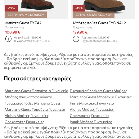
-15%
-13%
ΕΞΤΡΑ -5% ΜΕ ΚΩΔΙΚΟ*
ΕΞΤΡΑ -5% ΜΕ ΚΩΔΙΚΟ*
Μπότες Guess FYZA2
Μπότες σούετ Guess FYONAL2
Τρέχουσα τιμή:
Τρέχουσα τιμή:
100,99 €
129,90 €
Αρχική τιμή:
189,90 €
Αρχική τιμή:
239,90 €
Η χαμηλότερη τιμή:
119,90 €
Η χαμηλότερη τιμή:
149,90 €
Δεν βρήκες αυτό που ψάχνεις; Ρίξε μια ματιά στις παρακάτω κατηγορίες
– θα βρεις εκεί μια μεγάλη ποικιλία προϊόντων προσαρμοσμένων σε
κάθε ανάγκη. Εμπλουτίζουμε συνεχώς τη συλλογή μας, οπότε πάντα σε
περιμένει κάτι νέο.
Περισσότερες κατηγορίες
Marciano Guess Παπούτσια Γυναικεία
Γυναικεία Sneakers Guess Μαύρες
Μπότες πάνω από το γόνατο
Marciano Guess Μποτάκια Γυναικεία
Γυναικείες Γόβες Marciano Guess
Furla Μποτάκια Γυναικεία
Marciano Guess Τακούνια Γυναικεία
Alohas Μπότες Γυναικείες
Alohas Μπότες Γυναικείες
Goe Μπότες Γυναικείες
Goe Μπότες Γυναικείες
Jonak Μπότες Γυναικείες
Δεν βρήκες αυτό που ψάχνεις; Ρίξε μια ματιά στις παρακάτω κατηγορίες
– θα βρεις εκεί μια μεγάλη ποικιλία προϊόντων προσαρμοσμένων σε
κάθε ανάγκη. Εμπλουτίζουμε συνεχώς τη συλλογή μας, οπότε πάντα σε