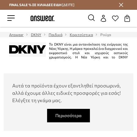
FINAL SALE % ΣΕ ΧΙΛΙΑΔΕΣ ΕΙΔΗ
[ΔΕΙΤΕ]
Εξοικονομήστε με το Answear Club
Answear
DKNY
Παιδικά
Κοριτσίστικα
Ρούχα
Το DKNY είναι μια αντανάκλαση της ενέργειας της
Νέας Υόρκης. Η μάρκα προκαλεί ένα διαχρονικό και
εκφραστικό στυλ και ισχυρούς αστικούς
χρωματισμούς. Η Νέα Υόρκη και το DKNY
μοιράζονται το ίδιο όραμα για τον κόσμο. Η μάρκα συνδυάζει μοντέρνες
φόρμες και χρώματα με έναν επαναπροσδιορισμό της κλασικής γεύσης. Οι
συλλογές δίνουν έμφαση στην αστική ενέργεια καθώς και στον εκλεπτυσμένο
και μοντέρνο τρόπο ζωής.
Αυτά τα προϊόντα έχουν εξαντληθεί προσωρινά,
αλλά έχουμε άλλες ειδικές προσφορές για εσάς!
Ελέγξτε τη γκάμα μας.
Περισσότερα