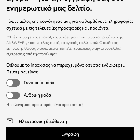
ενημερωτικό μας δελτίο.
Γίνετε μέλος της κοινότητάς μας για να λαμβάνετε πληροφορίες
σχετικά με τις τελευταίες προσφορές και προϊόντα.
**Η έκπτωση είναι εφάπαξ και ισχύει για μη εκπτωτικά προϊόντα της
ANSWEAR.gr και με ελάχιστο όριο αγοράς τα 80 ευρώ. Ο κωδικός
έκπτωσης θα σας σταλεί μέσω mail. Λεπτομέρειες στην ιστοσελίδα:
εξαιρέσεις από την προώθηση
.
Θέλουμε το inbox σας να περιέχει μόνο ό,τι σας ενδιαφέρει.
Πείτε μας, είναι:
Γυναικεία μόδα
Ανδρική μόδα
Η επιλογή μιας προσφοράς είναι προαιρετική
Εγγραφή