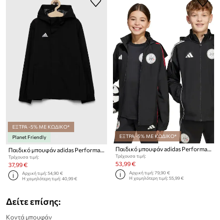
ΕΞΤΡΑ -5% ΜΕ ΚΩΔΙΚΟ*
ΕΞΤΡΑ -5% ΜΕ ΚΩΔΙΚΟ*
Planet Friendly
Παιδικό μπουφάν adidas Performance AJAX
Παιδικό μπουφάν adidas Performance ENT22 AW JKTY
Τρέχουσα τιμή:
Τρέχουσα τιμή:
53,99 €
37,99 €
Αρχική τιμή:
79,90 €
Αρχική τιμή:
54,90 €
Η χαμηλότερη τιμή:
55,99 €
Η χαμηλότερη τιμή:
40,99 €
Δείτε επίσης:
Κοντά μπουφάν