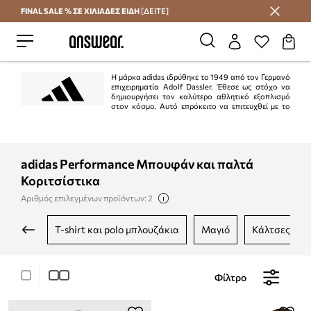
FINAL SALE % ΣΕ ΧΙΛΙΑΔΕΣ ΕΙΔΗ
[ΔΕΙΤΕ]
Εξοικονομήστε με το Answear Club
Η μάρκα adidas ιδρύθηκε το 1949 από τον Γερμανό
επιχειρηματία Adolf Dassler. Έθεσε ως στόχο να
δημιουργήσει τον καλύτερο αθλητικό εξοπλισμό
στον κόσμο. Αυτό επρόκειτο να επιτευχθεί με το
σχεδιασμό των καλύτερων παπουτσιών για αθλητική χρήση, την προστασία
των αθλητών από τραυματισμούς και την εξασφάλιση υψηλής αντοχής των
προϊόντων. Το σχέδιο εκτελέστηκε 100%.
adidas Performance Μπουφάν και παλτά
Κοριτσίστικα
Αριθμός επιλεγμένων προϊόντων: 2
t-shirt και polo μπλουζάκια
μαγιό
κάλτσες
Φίλτρο