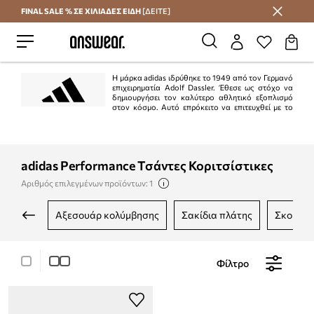
FINAL SALE % ΣΕ ΧΙΛΙΑΔΕΣ ΕΙΔΗ
[ΔΕΙΤΕ]
Εξοικονομήστε με το Answear Club
Η μάρκα adidas ιδρύθηκε το 1949 από τον Γερμανό
επιχειρηματία Adolf Dassler. Έθεσε ως στόχο να
δημιουργήσει τον καλύτερο αθλητικό εξοπλισμό
στον κόσμο. Αυτό επρόκειτο να επιτευχθεί με το
σχεδιασμό των καλύτερων παπουτσιών για αθλητική χρήση, την προστασία
των αθλητών από τραυματισμούς και την εξασφάλιση υψηλής αντοχής των
προϊόντων. Το σχέδιο εκτελέστηκε 100%.
adidas Performance Τσάντες Κοριτσίστικες
Αριθμός επιλεγμένων προϊόντων: 1
αξεσουάρ κολύμβησης
σακίδια πλάτης
σκουφι
Φίλτρο