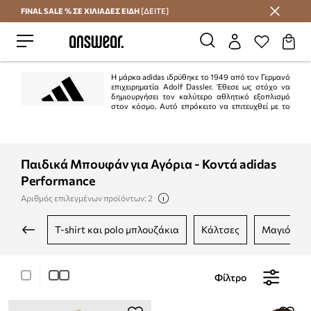
FINAL SALE % ΣΕ ΧΙΛΙΑΔΕΣ ΕΙΔΗ
[ΔΕΙΤΕ]
Εξοικονομήστε με το Answear Club
Η μάρκα adidas ιδρύθηκε το 1949 από τον Γερμανό
επιχειρηματία Adolf Dassler. Έθεσε ως στόχο να
δημιουργήσει τον καλύτερο αθλητικό εξοπλισμό
στον κόσμο. Αυτό επρόκειτο να επιτευχθεί με το
σχεδιασμό των καλύτερων παπουτσιών για αθλητική χρήση, την προστασία
των αθλητών από τραυματισμούς και την εξασφάλιση υψηλής αντοχής των
προϊόντων. Το σχέδιο εκτελέστηκε 100%.
Παιδικά Μπουφάν για Αγόρια - Κοντά adidas
Performance
Αριθμός επιλεγμένων προϊόντων: 2
t-shirt και polo μπλουζάκια
κάλτσες
μαγιό
Φίλτρο