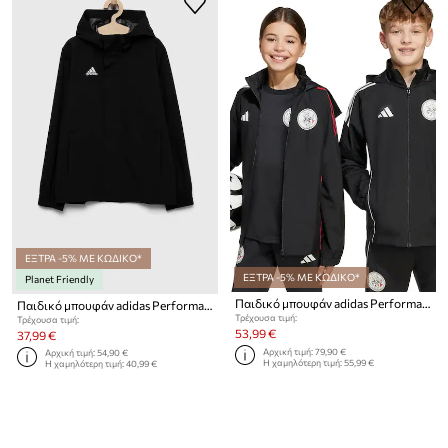
ΕΞΤΡΑ -5% ΜΕ ΚΩΔΙΚΟ*
ΕΞΤΡΑ -5% ΜΕ ΚΩΔΙΚΟ*
Planet Friendly
Παιδικό μπουφάν adidas Performance AJAX
Παιδικό μπουφάν adidas Performance ENT22 AW JKTY
Τρέχουσα τιμή:
Τρέχουσα τιμή:
53,99 €
37,99 €
Αρχική τιμή:
79,90 €
Αρχική τιμή:
54,90 €
Η χαμηλότερη τιμή:
55,99 €
Η χαμηλότερη τιμή:
40,99 €