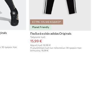
ΕΞΤΡΑ -5% ΜΕ ΚΩΔΙΚΟ*
Planet Friendly
inals
Παιδικά κολάν adidas Originals
Τρέχουσα τιμή:
15,99 €
Αρχική τιμή:
32,90 €
ων 30 ημερών προ
Η χαμηλότερη τιμή των τελευταίων 30 ημερών προ
έκπτωσης:
16,99 €