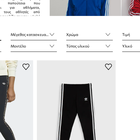
α παπούτσια που
νται για αθλήματα,
ας τους αθλητές από
ιασφαλίζοντας την υψηλή
ροϊόντος. Ο στόχος
100%.
Μέγεθος κατασκευαστή
Χρώμα
Τιμή
Μοντέλο
Τύπος υλικού
Υλικό