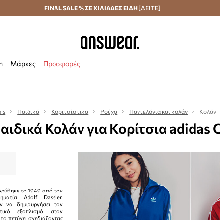
Αποστολή σε 24 ώρες
FINAL SALE % ΣΕ ΧΙΛΙΑΔΕΣ ΕΙΔΗ
Εξοικονομήστε με το Answear Club
[ΔΕΙΤΕ]
m
Μάρκες
Προσφορές
als
Παιδικά
Κοριτσίστικα
Ρούχα
Παντελόνια και κολάν
Κολάν
αιδικά Κολάν για Κορίτσια adidas O
ιδρύθηκε το 1949 από τον
ρηματία Adolf Dassler.
ν να δημιουργήσει τον
τικό εξοπλισμό στον
 το πετύχει σχεδιάζοντας