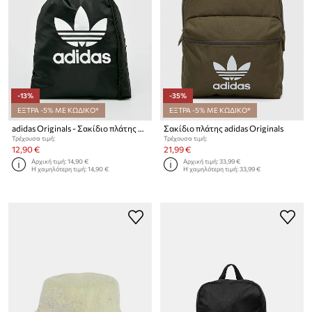
-13%
-35%
ΕΞΤΡΑ -5% ΜΕ ΚΩΔΙΚΟ*
ΕΞΤΡΑ -5% ΜΕ ΚΩΔΙΚΟ*
adidas Originals - Σακίδιο πλάτης NHL Pittsburgh Penguins BK6726
Σακίδιο πλάτης adidas Originals
Τρέχουσα τιμή:
Τρέχουσα τιμή:
12,90 €
21,99 €
Αρχική τιμή:
14,90 €
Αρχική τιμή:
33,99 €
Η χαμηλότερη τιμή:
14,90 €
Η χαμηλότερη τιμή:
33,99 €