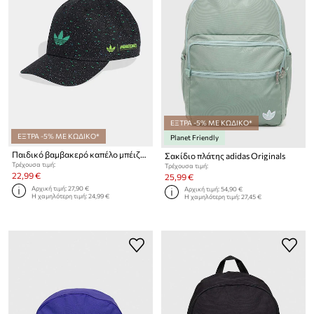
ΕΞΤΡΑ -5% ΜΕ ΚΩΔΙΚΟ*
ΕΞΤΡΑ -5% ΜΕ ΚΩΔΙΚΟ*
Planet Friendly
Παιδικό βαμβακερό καπέλο μπέιζμπολ adidas Originals MINECRAFT
Σακίδιο πλάτης adidas Originals
Τρέχουσα τιμή:
Τρέχουσα τιμή:
22,99 €
25,99 €
Αρχική τιμή:
27,90 €
Αρχική τιμή:
54,90 €
Η χαμηλότερη τιμή:
24,99 €
Η χαμηλότερη τιμή:
27,45 €