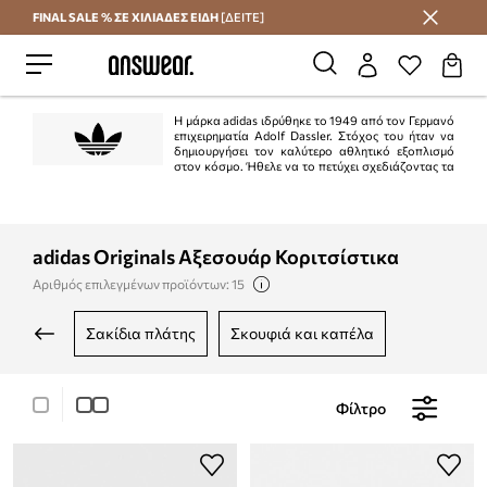
FINAL SALE % ΣΕ ΧΙΛΙΑΔΕΣ ΕΙΔΗ
[ΔΕΙΤΕ]
Εξοικονομήστε με το Answear Club
Η μάρκα adidas ιδρύθηκε το 1949 από τον Γερμανό
επιχειρηματία Adolf Dassler. Στόχος του ήταν να
δημιουργήσει τον καλύτερο αθλητικό εξοπλισμό
στον κόσμο. Ήθελε να το πετύχει σχεδιάζοντας τα
καλύτερα παπούτσια που χρησιμοποιούνται για αθλήματα, προστατεύοντας
τους αθλητές από ατυχήματα και διασφαλίζοντας την υψηλή αντοχή του
προϊόντος. Ο στόχος επιτεύχθηκε στο 100%.
adidas Originals Αξεσουάρ Κοριτσίστικα
Αριθμός επιλεγμένων προϊόντων: 15
σακίδια πλάτης
σκουφιά και καπέλα
Φίλτρο