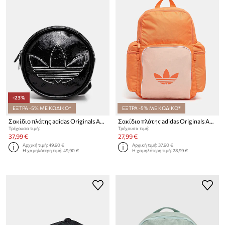
-23%
ΕΞΤΡΑ -5% ΜΕ ΚΩΔΙΚΟ*
ΕΞΤΡΑ -5% ΜΕ ΚΩΔΙΚΟ*
Σακίδιο πλάτης adidas Originals Adicolor
Σακίδιο πλάτης adidas Originals Adicolor
Τρέχουσα τιμή:
Τρέχουσα τιμή:
37,99 €
27,99 €
Αρχική τιμή:
49,90 €
Αρχική τιμή:
37,90 €
Η χαμηλότερη τιμή:
49,90 €
Η χαμηλότερη τιμή:
28,99 €