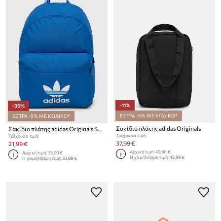
-11%
-35%
ΕΞΤΡΑ -5% ΜΕ ΚΩΔΙΚΟ*
ΕΞΤΡΑ -5% ΜΕ ΚΩΔΙΚΟ*
Σακίδιο πλάτης adidas Originals
Σακίδιο πλάτης adidas Originals Shadow Original
Τρέχουσα τιμή:
Τρέχουσα τιμή:
37,99 €
21,99 €
Αρχική τιμή:
49,90 €
Αρχική τιμή:
33,99 €
Η χαμηλότερη τιμή:
42,99 €
Η χαμηλότερη τιμή:
33,99 €