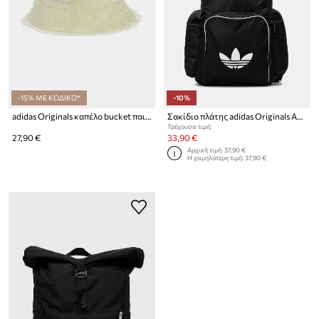
-15% ΜΕ ΚΩΔΙΚΟ*
-10%
adidas Originals καπέλο bucket παιδικό ντένιμ
Σακίδιο πλάτης adidas Originals Adicolor
Τρέχουσα τιμή:
27,90 €
33,90 €
Αρχική τιμή:
37,90 €
Η χαμηλότερη τιμή:
37,90 €