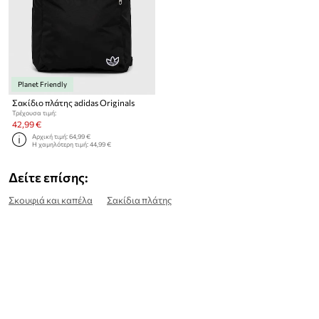
Planet Friendly
Σακίδιο πλάτης adidas Originals
Τρέχουσα τιμή:
42,99 €
Αρχική τιμή:
64,99 €
Η χαμηλότερη τιμή:
44,99 €
Δείτε επίσης:
Σκουφιά και καπέλα
Σακίδια πλάτης