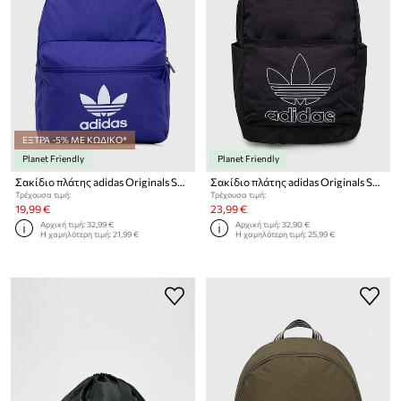
ΕΞΤΡΑ -5% ΜΕ ΚΩΔΙΚΟ*
Planet Friendly
Planet Friendly
Σακίδιο πλάτης adidas Originals Shadow Original
Σακίδιο πλάτης adidas Originals Shadow Original
Τρέχουσα τιμή:
Τρέχουσα τιμή:
19,99 €
23,99 €
Αρχική τιμή:
32,99 €
Αρχική τιμή:
32,90 €
Η χαμηλότερη τιμή:
21,99 €
Η χαμηλότερη τιμή:
25,99 €